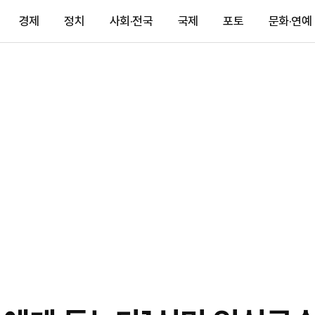
경제
정치
사회·전국
국제
포토
문화·연예