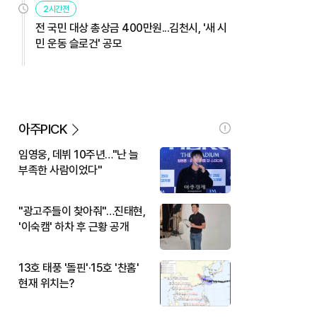
2시간전
전 국민 대상 총상금 400만원...김천시, '새 시
민 운동 슬로건' 공모
아주PICK
임영웅, 데뷔 10주년…"난 늘
부족한 사람이었다"
"광고주들이 찾아줘"…진태현,
'이숙캠' 하차 후 근황 공개
13호 태풍 '돌핀'·15호 '찬홈'
현재 위치는?