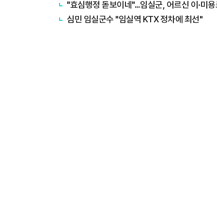
"효심행정 돋보이네"…임실군, 어르신 이·미용
심민 임실군수 "임실역 KTX 정차에 최선"