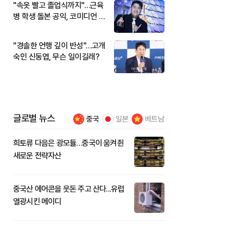
"속옷 빨고 졸업식까지"…근육
병 학생 돌본 공익, 코미디언 김
규원이었다
"경솔한 언행 깊이 반성"…고개
숙인 신동엽, 무슨 일이길래?
글로벌 뉴스
중국
일본
베트남
희토류 다음은 광모듈…중국이 움켜쥔
새로운 전략자산
중국산 에어콘을 웃돈 주고 산다...유럽
열광시킨 메이디