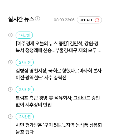
실시간 뉴스
08.09 23:06
UPDATE
1시간전
[아주경제 오늘의 뉴스 종합] 김민석, 강원·경
북서 정청래에 신승…부울경·대구 제외 모두 웃
었다 外
2시간전
김병삼 영천시장, 국회로 향했다…'마사회 본사
이전·광역철도' 사수 총력전
2시간전
트럼프 측근 경영 美 석유회사, 그린란드 승인
없이 시추장비 반입
2시간전
시민 평가받은 '구미 5味'…지역 농식품 상용화
물꼬 텄다