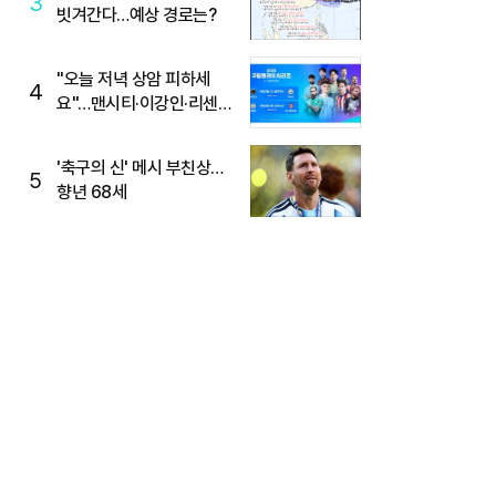
3
빗겨간다…예상 경로는?
"오늘 저녁 상암 피하세
4
요"…맨시티·이강인·리센느
뜬다, 6호선 혼잡 예상
'축구의 신' 메시 부친상…
5
향년 68세