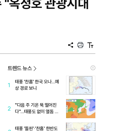
수 "옥정호 관광시대
공
프
텍
유
린
스
트
트
크
기
트렌드 뉴스
태풍 '찬홈' 한국 오나…예
1
상 경로 보니
"다음 주 기온 뚝 떨어진
2
다"…태풍도 없이 열돔 박
살 낸 '이것'
태풍 '돌핀'·'찬홈' 한반도