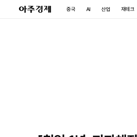
아
중국
AI
산업
재테크
주
경
제