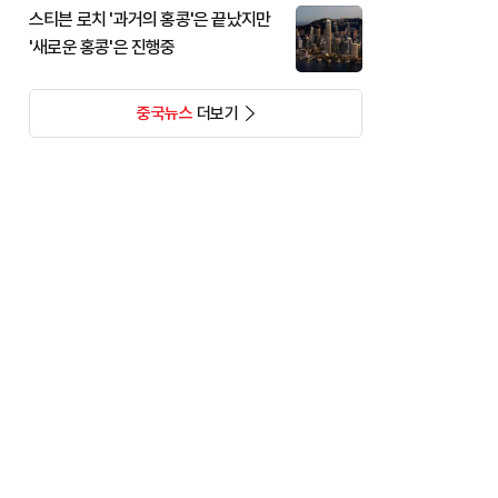
스티븐 로치 '과거의 홍콩'은 끝났지만
'새로운 홍콩'은 진행중
중국뉴스
더보기