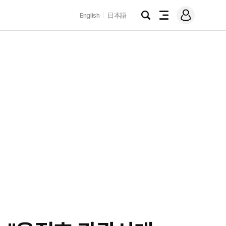
로
English
日本語
그
검
전
인
색
체
메
뉴