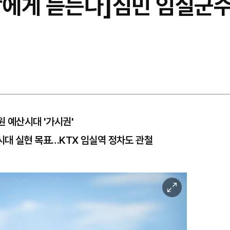
체장에게 듣는다]심민 임실군
원 예산시대 '가시권'
시대 실현 목표…KTX 임실역 정차도 관철
이
미
지