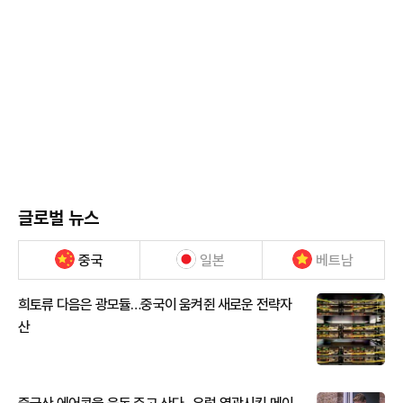
글로벌 뉴스
중국
일본
베트남
희토류 다음은 광모듈…중국이 움켜쥔 새로운 전략자
산