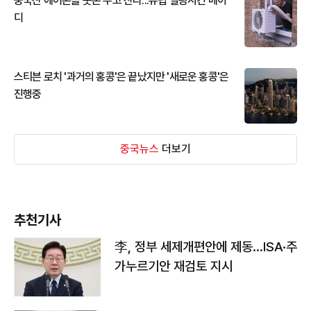
중국산 에어콘을 웃돈 주고 산다...유럽 열광시킨 메이
디
스티븐 로치 '과거의 홍콩'은 끝났지만 '새로운 홍콩'은
진행중
중국뉴스
더보기
추천기사
李, 정부 세제개편안에 제동…ISA·주
가누르기안 재검토 지시