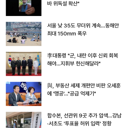
바 위독설 확산"
서울 낮 35도 무더위 계속…동해안
최대 150㎜ 폭우
李대통령 "군, 내란 이후 신뢰 회복
해야…지휘부 헌신해달라"
與, 부동산 세제 개편안 비판 오세훈
에 '맹공'…"공급 억제기"
합수본, 선관위 9곳 추가 압색…강남
·서초도 '투표율 허위 입력' 정황