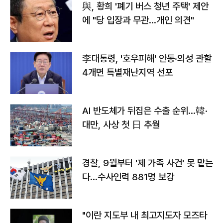
與, 황희 '폐기 버스 청년 주택' 제안
에 "당 입장과 무관…개인 의견"
李대통령, '호우피해' 안동·의성 관할
4개면 특별재난지역 선포
AI 반도체가 뒤집은 수출 순위…韓·
대만, 사상 첫 日 추월
경찰, 9월부터 '제 가족 사건' 못 맡는
다…수사인력 881명 보강
"이란 지도부 내 최고지도자 모즈타