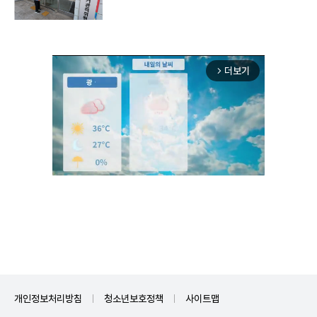
더보기
arrow_forward_ios
Unmute
개인정보처리방침
청소년보호정책
사이트맵