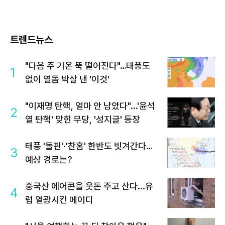
트렌드뉴스
"다음 주 기온 뚝 떨어진다"…태풍도
1
없이 열돔 박살 낸 '이것'
"이재명 탄핵, 얼마 안 남았다"...'윤석
2
열 탄핵' 맞힌 무당, '성지글' 등장
태풍 '돌핀'·'찬홈' 한반도 빗겨간다…
3
예상 경로는?
중국산 에어콘을 웃돈 주고 산다...유
4
럽 열광시킨 메이디