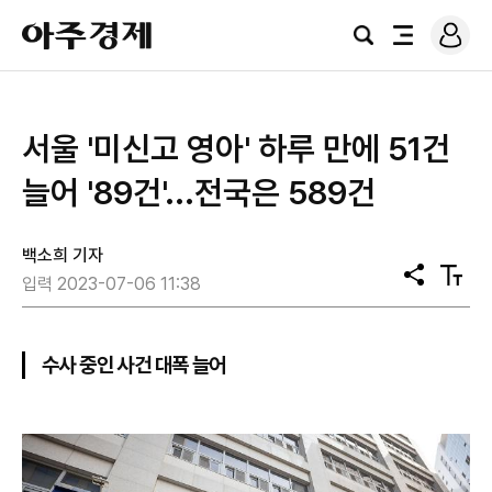
로
아
그
검
전
주
인
색
체
경
메
제
뉴
​서울 '미신고 영아' 하루 만에 51건
늘어 '89건'...전국은 589건
백소희 기자
공
텍
입력 2023-07-06 11:38
유
스
트
크
기
수사 중인 사건 대폭 늘어