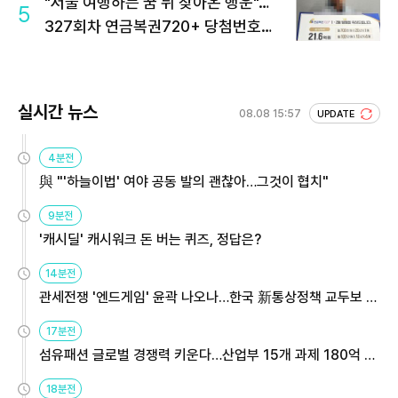
"서울 여행하는 꿈 뒤 찾아온 행운"…
5
327회차 연금복권720+ 당첨번호조
회 주목
실시간 뉴스
08.08 15:57
UPDATE
4분전
與 "'하늘이법' 여야 공동 발의 괜찮아…그것이 협치"
9분전
'캐시딜' 캐시워크 돈 버는 퀴즈, 정답은?
14분전
관세전쟁 '엔드게임' 윤곽 나오나…한국 新통상정책 교두보 활
용해야
17분전
섬유패션 글로벌 경쟁력 키운다…산업부 15개 과제 180억 지
원
18분전