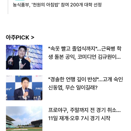
농식품부, '천원의 아침밥' 참여 200개 대학 선정
아주PICK >
"속옷 빨고 졸업식까지"…근육병 학
생 돌본 공익, 코미디언 김규원이었
다
"경솔한 언행 깊이 반성"…고개 숙인
신동엽, 무슨 일이길래?
프로야구, 주말까지 전 경기 취소…
11일 재개·오후 7시 경기 시작