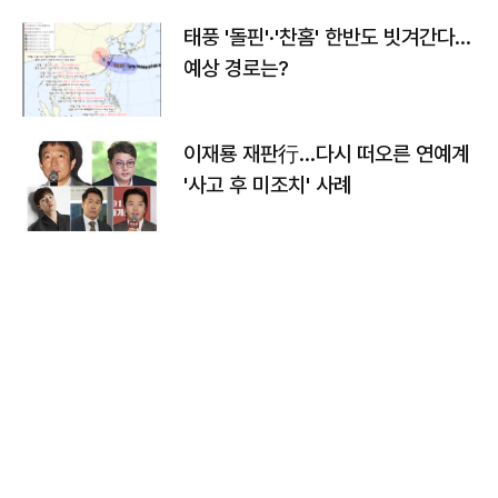
태풍 '돌핀'·'찬홈' 한반도 빗겨간다…
예상 경로는?
이재룡 재판行…다시 떠오른 연예계
'사고 후 미조치' 사례