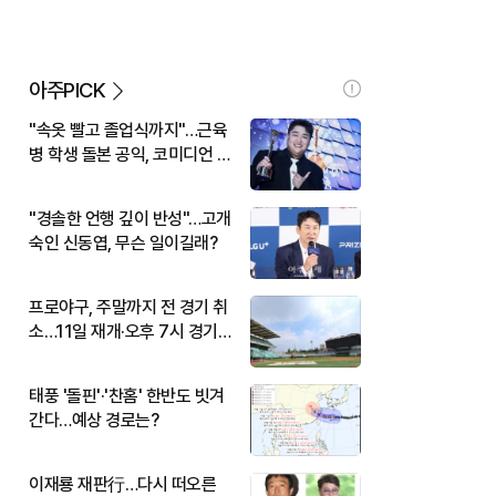
아주PICK
"속옷 빨고 졸업식까지"…근육
병 학생 돌본 공익, 코미디언 김
규원이었다
"경솔한 언행 깊이 반성"…고개
숙인 신동엽, 무슨 일이길래?
프로야구, 주말까지 전 경기 취
소…11일 재개·오후 7시 경기
시작
태풍 '돌핀'·'찬홈' 한반도 빗겨
간다…예상 경로는?
이재룡 재판行…다시 떠오른