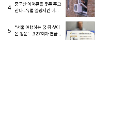
중국산 에어콘을 웃돈 주고
4
산다...유럽 열광시킨 메이
디
"서울 여행하는 꿈 뒤 찾아
5
온 행운"…327회차 연금
복권720+ 당첨번호조회
주목