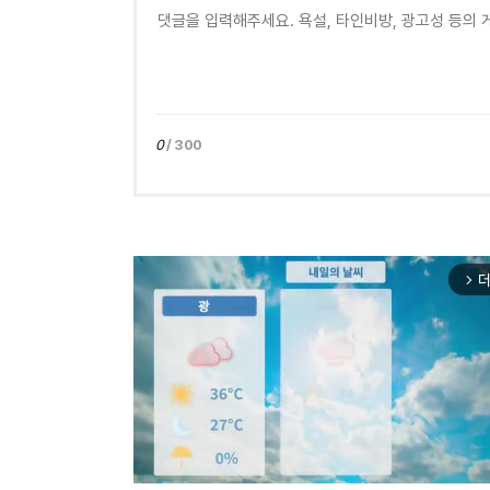
0
/ 300
더
arrow_forward_ios