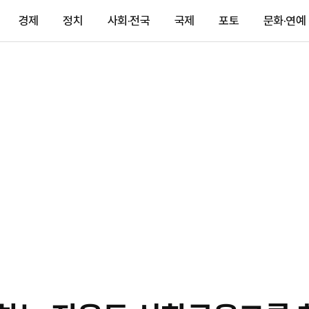
경제
정치
사회·전국
국제
포토
문화·연예