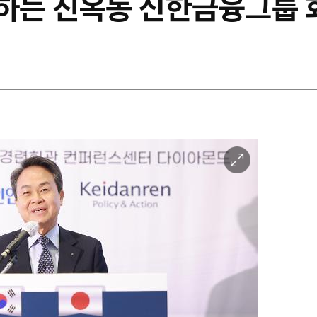
표하는 진옥동 신한금융그룹 
이
미
지
확
대