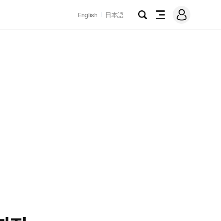
로
English
日本語
그
검
전
인
색
체
메
뉴