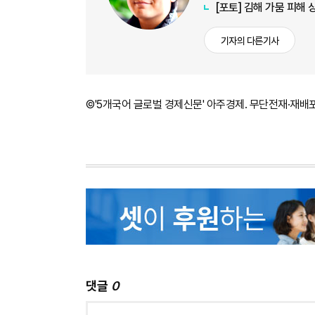
[포토] 김해 가뭄 피해
기자의 다른기사
©'5개국어 글로벌 경제신문' 아주경제. 무단전재·재배
댓글
0