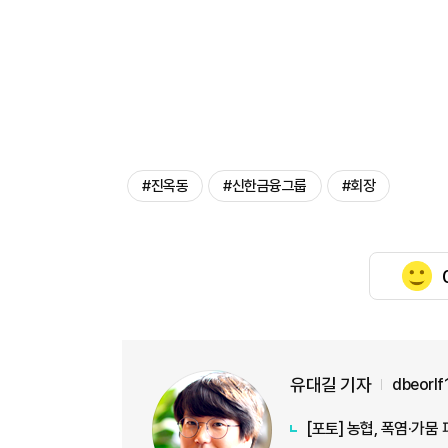
#진옥동
#신한금융그룹
#회장
유대길 기자
dbeorl
[포토] 농협, 폭염·가