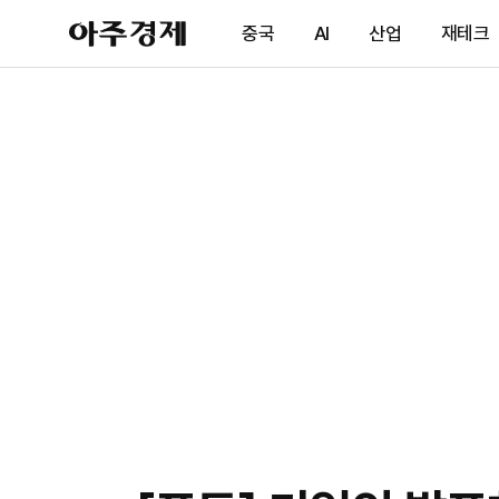
아
중국
AI
산업
재테크
주
경
제