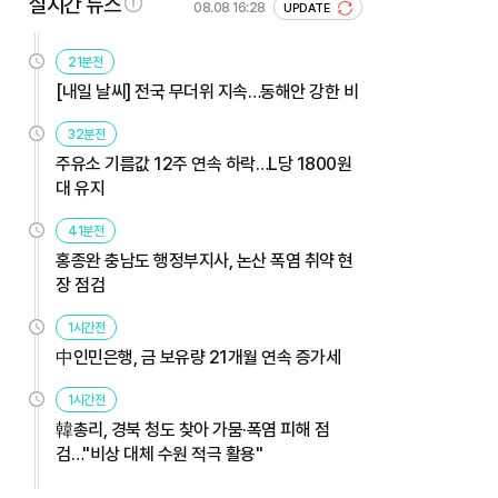
실시간 뉴스
08.08 16:28
UPDATE
21분전
[내일 날씨] 전국 무더위 지속…동해안 강한 비
32분전
주유소 기름값 12주 연속 하락…L당 1800원
대 유지
41분전
홍종완 충남도 행정부지사, 논산 폭염 취약 현
장 점검
1시간전
中인민은행, 금 보유량 21개월 연속 증가세
1시간전
韓총리, 경북 청도 찾아 가뭄·폭염 피해 점
검…"비상 대체 수원 적극 활용"