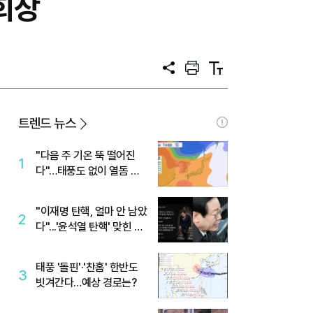
회장
공
프
텍
유
린
스
트
트
크
기
트렌드 뉴스
"다음 주 기온 뚝 떨어진
1
다"…태풍도 없이 열돔 박
살 낸 '이것'
"이재명 탄핵, 얼마 안 남았
2
다"...'윤석열 탄핵' 맞힌 무
당, '성지글' 등장
태풍 '돌핀'·'찬홈' 한반도
3
빗겨간다…예상 경로는?