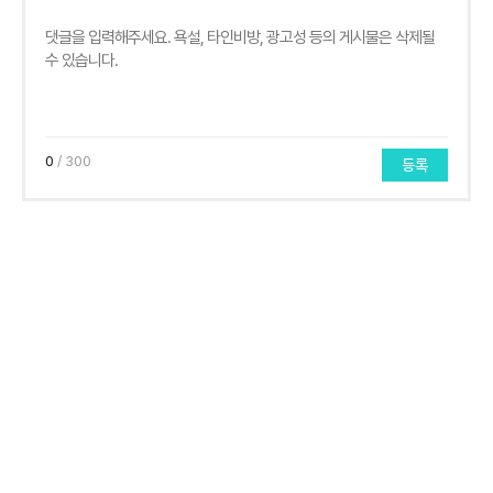
0
/ 300
등록