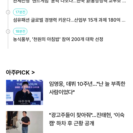
관세전쟁 '엔드게임' 윤곽 나오나…한국 新통상정책 교두보 활
용해야
17분전
섬유패션 글로벌 경쟁력 키운다…산업부 15개 과제 180억 지
원
18분전
농식품부, '천원의 아침밥' 참여 200개 대학 선정
아주PICK >
임영웅, 데뷔 10주년…"난 늘 부족한
사람이었다"
"광고주들이 찾아줘"…진태현, '이숙
캠' 하차 후 근황 공개