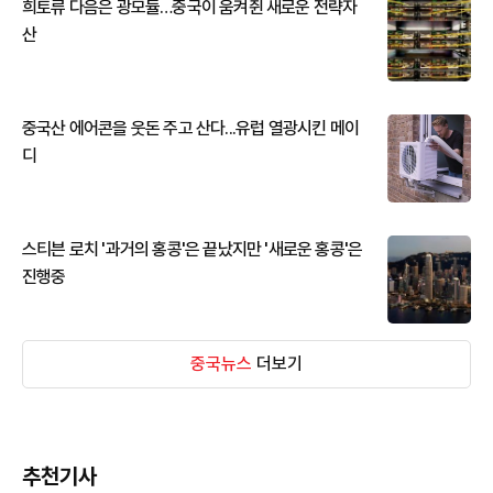
희토류 다음은 광모듈…중국이 움켜쥔 새로운 전략자
산
중국산 에어콘을 웃돈 주고 산다...유럽 열광시킨 메이
디
스티븐 로치 '과거의 홍콩'은 끝났지만 '새로운 홍콩'은
진행중
중국뉴스
더보기
추천기사