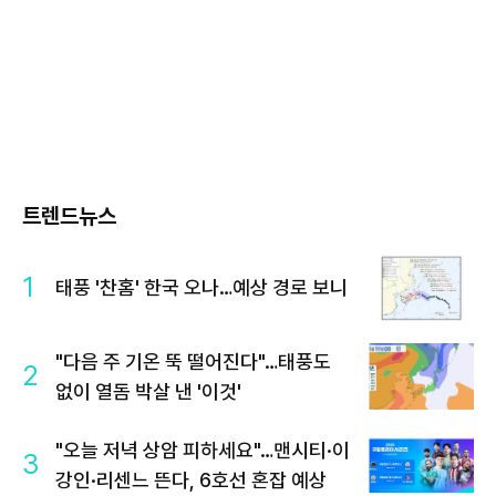
트렌드뉴스
1
태풍 '찬홈' 한국 오나…예상 경로 보니
"다음 주 기온 뚝 떨어진다"…태풍도
2
없이 열돔 박살 낸 '이것'
"오늘 저녁 상암 피하세요"…맨시티·이
3
강인·리센느 뜬다, 6호선 혼잡 예상