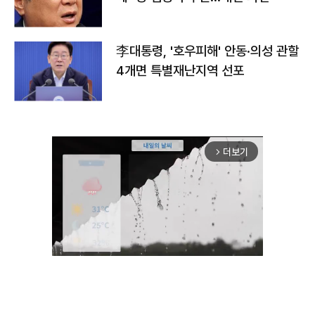
李대통령, '호우피해' 안동·의성 관할
4개면 특별재난지역 선포
더보기
arrow_forward_ios
Unmute