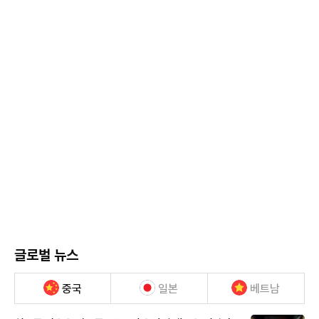
글로벌 뉴스
중국
일본
베트남