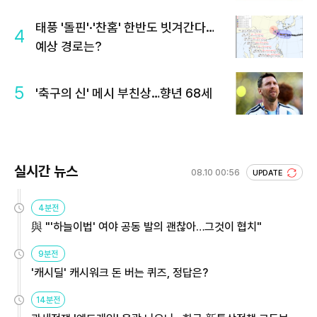
태풍 '돌핀'·'찬홈' 한반도 빗겨간다…
4
예상 경로는?
5
'축구의 신' 메시 부친상…향년 68세
실시간 뉴스
08.10 00:56
UPDATE
4분전
與 "'하늘이법' 여야 공동 발의 괜찮아…그것이 협치"
9분전
'캐시딜' 캐시워크 돈 버는 퀴즈, 정답은?
14분전