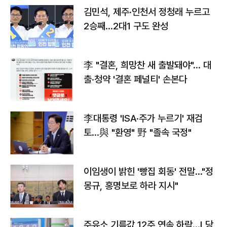
김민석, 제주·인천서 정청래 누르고
2승째…2대1 구도 완성
李 "결혼, 희망찬 새 출발돼야"… 대
출·청약 '결혼 페널티' 손본다
李대통령 'ISA·주가 누르기' 재검
토…與 "환영" 野 "졸속 국정"
이임생이 밝힌 '빵집 회동' 전말…"정
몽규, 홍명보로 하라 지시"
주유소 기름값 12주 연속 하락…L당