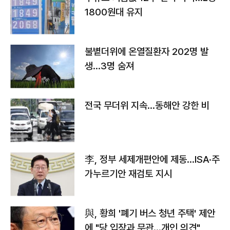
1800원대 유지
불볕더위에 온열질환자 202명 발
생…3명 숨져
전국 무더위 지속…동해안 강한 비
李, 정부 세제개편안에 제동…ISA·주
가누르기안 재검토 지시
與, 황희 '폐기 버스 청년 주택' 제안
에 "당 입장과 무관…개인 의견"