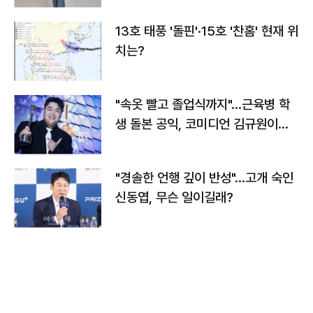
13호 태풍 '돌핀'·15호 '찬홈' 현재 위
치는?
"속옷 빨고 졸업식까지"…근육병 학
생 돌본 공익, 코미디언 김규원이었
다
"경솔한 언행 깊이 반성"…고개 숙인
신동엽, 무슨 일이길래?