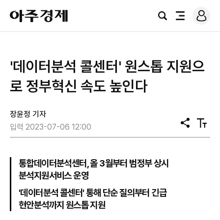
로
아
그
검
전
주
인
색
체
경
메
제
뉴
'데이터분석 콜센터' 원스톱 지원으
로 정부혁신 속도 높인다
장윤정 기자
공
텍
입력 2023-07-06 12:00
유
스
트
크
기
통합데이터분석센터, 올 3월부터 범정부 상시
분석지원서비스 운영
'데이터분석 콜센터' 통해 단순 질의부터 긴급
현안분석까지 원스톱 지원