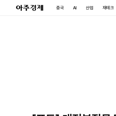
아
중국
AI
산업
재테크
주
경
제