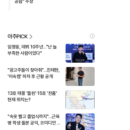
공습" 주장
아주PICK
임영웅, 데뷔 10주년…"난 늘
부족한 사람이었다"
"광고주들이 찾아줘"…진태현,
'이숙캠' 하차 후 근황 공개
13호 태풍 '돌핀'·15호 '찬홈'
현재 위치는?
"속옷 빨고 졸업식까지"…근육
병 학생 돌본 공익, 코미디언 김
규원이었다