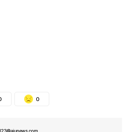
0
0
f123@ajunews.com