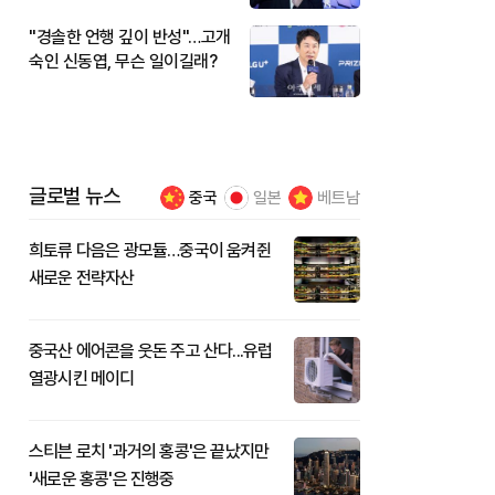
"경솔한 언행 깊이 반성"…고개
숙인 신동엽, 무슨 일이길래?
글로벌 뉴스
중국
일본
베트남
희토류 다음은 광모듈…중국이 움켜쥔
새로운 전략자산
중국산 에어콘을 웃돈 주고 산다...유럽
열광시킨 메이디
스티븐 로치 '과거의 홍콩'은 끝났지만
'새로운 홍콩'은 진행중