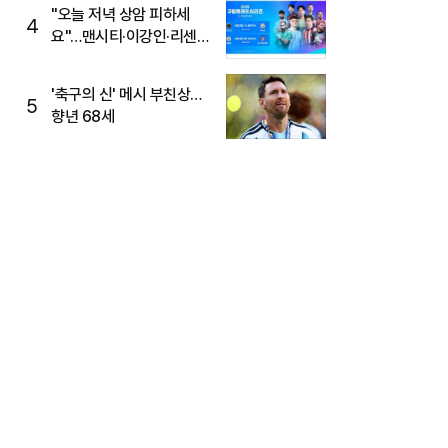
"오늘 저녁 상암 피하세
4
요"…맨시티·이강인·리센느
뜬다, 6호선 혼잡 예상
'축구의 신' 메시 부친상…
5
향년 68세