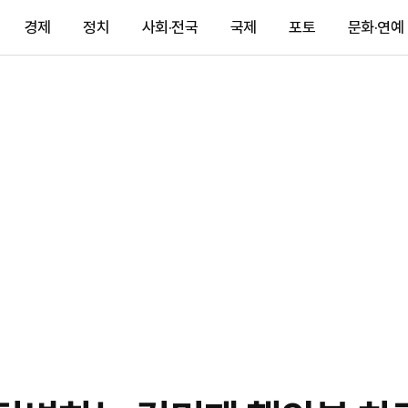
경제
정치
사회·전국
국제
포토
문화·연예