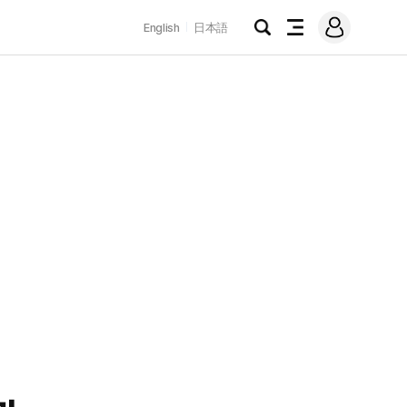
로
English
日本語
그
검
전
인
색
체
메
뉴