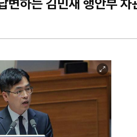
하는 ​​​​​​​김민재 행안부 차
이
미
지
확
대