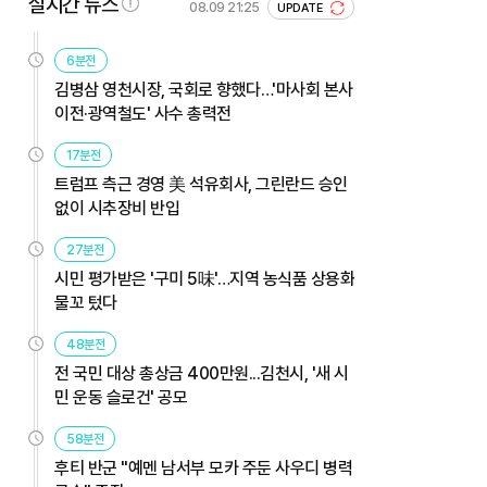
실시간 뉴스
08.09 21:25
UPDATE
6분전
김병삼 영천시장, 국회로 향했다…'마사회 본사
이전·광역철도' 사수 총력전
17분전
트럼프 측근 경영 美 석유회사, 그린란드 승인
없이 시추장비 반입
27분전
시민 평가받은 '구미 5味'…지역 농식품 상용화
물꼬 텄다
48분전
전 국민 대상 총상금 400만원...김천시, '새 시
민 운동 슬로건' 공모
58분전
후티 반군 "예멘 남서부 모카 주둔 사우디 병력