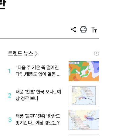
관
공
프
텍
유
린
스
트
트
크
기
트렌드 뉴스
"다음 주 기온 뚝 떨어진
1
다"…태풍도 없이 열돔 박
살 낸 '이것'
태풍 '찬홈' 한국 오나…예
2
상 경로 보니
태풍 '돌핀'·'찬홈' 한반도
3
빗겨간다…예상 경로는?