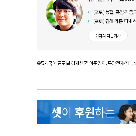
[포토] 농협, 폭염·가
[포토] 김해 가뭄 피해
기자의 다른기사
©'5개국어 글로벌 경제신문' 아주경제. 무단전재·재배