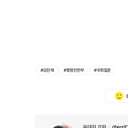
#김민재
#행정안전부
#국회질문
유대길 기자
dbeorl