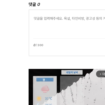
댓글
0
0
/ 300
더
arrow_forward_ios