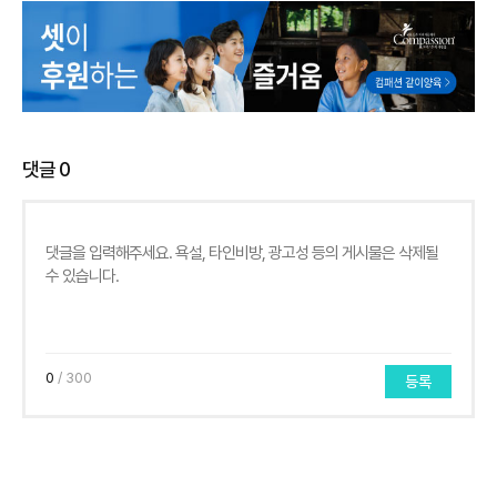
댓글
0
0
/ 300
등록