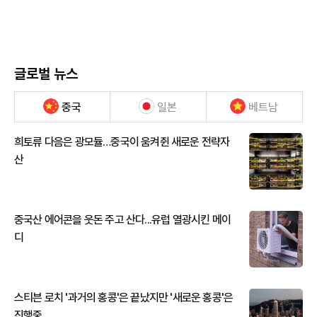
글로벌 뉴스
중국
일본
베트남
희토류 다음은 광모듈…중국이 움켜쥔 새로운 전략자
산
중국산 에어콘을 웃돈 주고 산다...유럽 열광시킨 메이
디
스티븐 로치 '과거의 홍콩'은 끝났지만 '새로운 홍콩'은
진행중