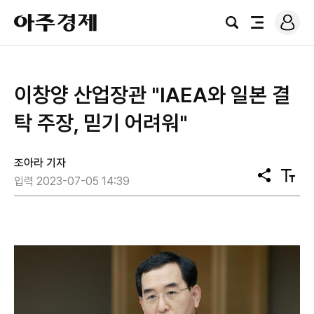
로
아
그
검
전
주
인
색
체
경
메
제
뉴
이창양 산업장관 "IAEA와 일본 결
탁 주장, 믿기 어려워"
조아라 기자
공
텍
입력 2023-07-05 14:39
유
스
트
크
기