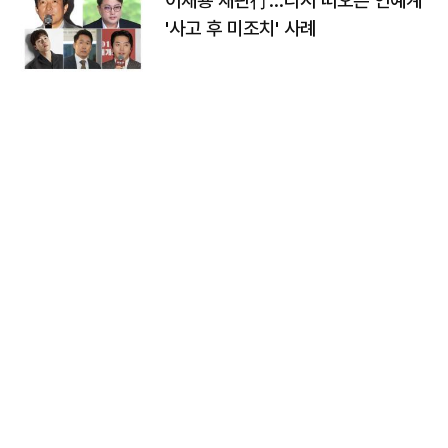
이재룡 재판行…다시 떠오른 연예계
'사고 후 미조치' 사례