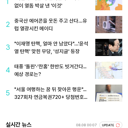
1
없이 열돔 박살 낸 '이것'
중국산 에어콘을 웃돈 주고 산다...유
2
럽 열광시킨 메이디
"이재명 탄핵, 얼마 안 남았다"...'윤석
3
열 탄핵' 맞힌 무당, '성지글' 등장
태풍 '돌핀'·'찬홈' 한반도 빗겨간다…
4
예상 경로는?
"서울 여행하는 꿈 뒤 찾아온 행운"…
5
327회차 연금복권720+ 당첨번호조
회 주목
실시간 뉴스
08.08 00:07
UPDATE