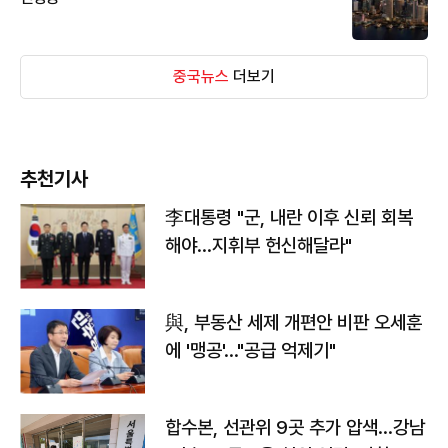
중국뉴스
더보기
추천기사
李대통령 "군, 내란 이후 신뢰 회복
해야…지휘부 헌신해달라"
與, 부동산 세제 개편안 비판 오세훈
에 '맹공'…"공급 억제기"
합수본, 선관위 9곳 추가 압색…강남