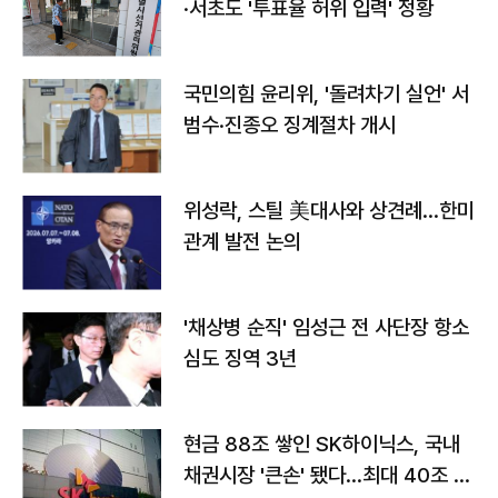
·서초도 '투표율 허위 입력' 정황
국민의힘 윤리위, '돌려차기 실언' 서
범수·진종오 징계절차 개시
위성락, 스틸 美대사와 상견례…한미
관계 발전 논의
'채상병 순직' 임성근 전 사단장 항소
심도 징역 3년
현금 88조 쌓인 SK하이닉스, 국내
채권시장 '큰손' 됐다…최대 40조 투