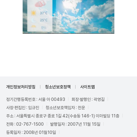
Unmute
개인정보처리방침
청소년보호정책
사이트맵
정기간행등록번호 : 서울 아 00493
회장·발행인 : 곽영길
사장·편집인 : 임규진
청소년보호책임자 : 전운
주소 : 서울특별시 종로구 종로 1길 42(수송동 146-1) 이마빌딩 11층
전화 : 02-767-1500
발행일자 : 2007년 11월 15일
등록일자 : 2008년 01월10일