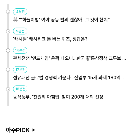
4분전
與 "'하늘이법' 여야 공동 발의 괜찮아…그것이 협치"
9분전
'캐시딜' 캐시워크 돈 버는 퀴즈, 정답은?
14분전
관세전쟁 '엔드게임' 윤곽 나오나…한국 新통상정책 교두보 활
용해야
17분전
섬유패션 글로벌 경쟁력 키운다…산업부 15개 과제 180억 지
원
18분전
농식품부, '천원의 아침밥' 참여 200개 대학 선정
아주PICK >