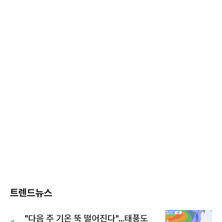
트렌드뉴스
"다음 주 기온 뚝 떨어진다"…태풍도