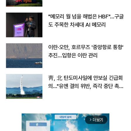
자
"메모리 월 넘을 해법은 HBF"…구글
도 주목한 차세대 AI 메모리
이란·오만, 호르무즈 '중앙항로 통항'
추진…입항은 이란 관리
靑, 北 탄도미사일에 안보실 긴급회
의…"유엔 결의 위반, 즉각 중단 촉
구"
더보기
arrow_forward_ios