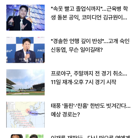
"속옷 빨고 졸업식까지"…근육병 학
생 돌본 공익, 코미디언 김규원이었
다
"경솔한 언행 깊이 반성"…고개 숙인
신동엽, 무슨 일이길래?
프로야구, 주말까지 전 경기 취소…
11일 재개·오후 7시 경기 시작
태풍 '돌핀'·'찬홈' 한반도 빗겨간다…
예상 경로는?