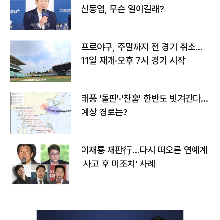
신동엽, 무슨 일이길래?
프로야구, 주말까지 전 경기 취소…
11일 재개·오후 7시 경기 시작
태풍 '돌핀'·'찬홈' 한반도 빗겨간다…
예상 경로는?
이재룡 재판行…다시 떠오른 연예계
'사고 후 미조치' 사례