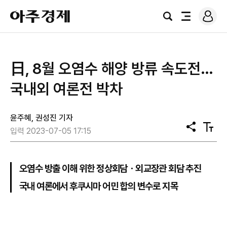
로
아
그
검
전
주
인
색
체
경
메
제
뉴
日, 8월 오염수 해양 방류 속도전…
국내외 여론전 박차
윤주혜, 권성진 기자
공
텍
입력 2023-07-05 17:15
유
스
트
크
기
오염수 방출 이해 위한 정상회담ㆍ외교장관 회담 추진
국내 여론에서 후쿠시마 어민 합의 변수로 지목