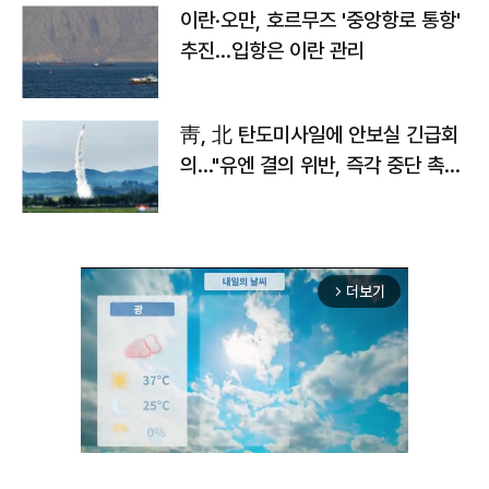
이란·오만, 호르무즈 '중앙항로 통항'
추진…입항은 이란 관리
靑, 北 탄도미사일에 안보실 긴급회
의…"유엔 결의 위반, 즉각 중단 촉
구"
더보기
arrow_forward_ios