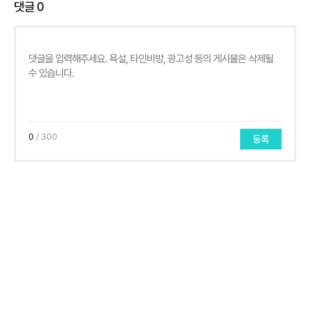
댓글
0
0
/ 300
등록