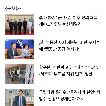
추천기사
李대통령 "군, 내란 이후 신뢰 회복
해야…지휘부 헌신해달라"
與, 부동산 세제 개편안 비판 오세훈
에 '맹공'…"공급 억제기"
합수본, 선관위 9곳 추가 압색…강남
·서초도 '투표율 허위 입력' 정황
국민의힘 윤리위, '돌려차기 실언' 서
범수·진종오 징계절차 개시