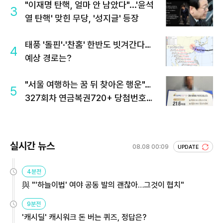
"이재명 탄핵, 얼마 안 남았다"...'윤석
3
열 탄핵' 맞힌 무당, '성지글' 등장
태풍 '돌핀'·'찬홈' 한반도 빗겨간다…
4
예상 경로는?
"서울 여행하는 꿈 뒤 찾아온 행운"…
5
327회차 연금복권720+ 당첨번호조
회 주목
실시간 뉴스
08.08 00:09
UPDATE
4분전
與 "'하늘이법' 여야 공동 발의 괜찮아…그것이 협치"
9분전
'캐시딜' 캐시워크 돈 버는 퀴즈, 정답은?