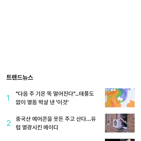
트렌드뉴스
"다음 주 기온 뚝 떨어진다"…태풍도
1
없이 열돔 박살 낸 '이것'
중국산 에어콘을 웃돈 주고 산다...유
2
럽 열광시킨 메이디