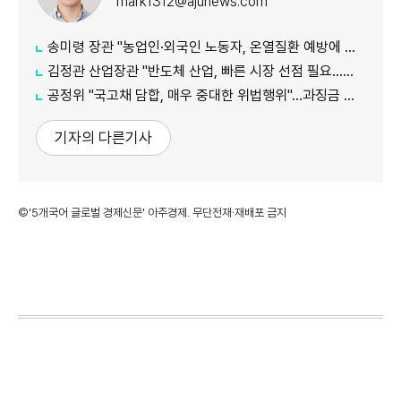
mark1312@ajunews.com
송미령 장관 "농업인·외국인 노동자, 온열질환 예방에 가용자원 총동원"
김정관 산업장관 "반도체 산업, 빠른 시장 선점 필요…주52시간제 손봐야"
공정위 "국고채 담합, 매우 중대한 위법행위"...과징금 최대 15조원 전망
기자의 다른기사
©'5개국어 글로벌 경제신문' 아주경제. 무단전재·재배포 금지