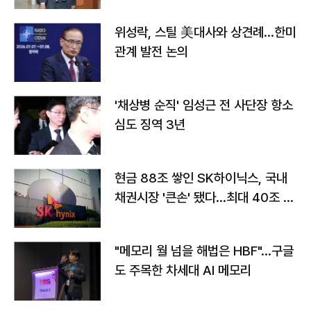
위성락, 스틸 美대사와 상견례…한미
관계 발전 논의
'채상병 순직' 임성근 전 사단장 항소
심도 징역 3년
현금 88조 쌓인 SK하이닉스, 국내
채권시장 '큰손' 됐다…최대 40조 투
자
"메모리 월 넘을 해법은 HBF"…구글
도 주목한 차세대 AI 메모리