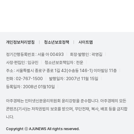
Unmute
개인정보처리방침
청소년보호정책
사이트맵
정기간행등록번호 : 서울 아 00493
회장·발행인 : 곽영길
사장·편집인 : 임규진
청소년보호책임자 : 전운
주소 : 서울특별시 종로구 종로 1길 42(수송동 146-1) 이마빌딩 11층
전화 : 02-767-1500
발행일자 : 2007년 11월 15일
등록일자 : 2008년 01월10일
아주경제는 인터넷신문윤리위원회 윤리강령을 준수합니다. 아주경제의 모든
콘텐츠(기사)는 저작권법의 보호를 받으며, 무단전재, 복사, 배포 등을 금지합
니다.
Copyright ⓒ AJUNEWS All rights reserved.