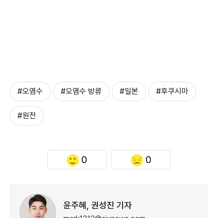
#오염수
#오염수 방류
#일본
#후쿠시마
#원전
0
0
윤주혜, 권성진 기자