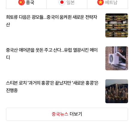
중국
일본
베트남
희토류 다음은 광모듈…중국이 움켜쥔 새로운 전략자
산
중국산 에어콘을 웃돈 주고 산다...유럽 열광시킨 메이
디
스티븐 로치 '과거의 홍콩'은 끝났지만 '새로운 홍콩'은
진행중
중국뉴스
더보기