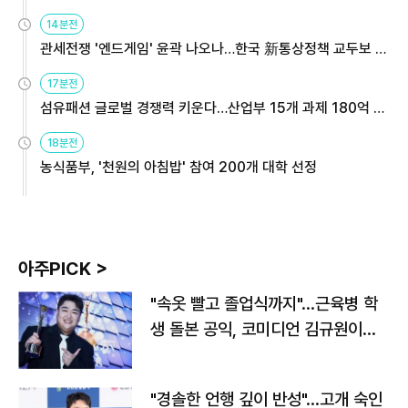
14분전
관세전쟁 '엔드게임' 윤곽 나오나…한국 新통상정책 교두보 활
용해야
17분전
섬유패션 글로벌 경쟁력 키운다…산업부 15개 과제 180억 지
원
18분전
농식품부, '천원의 아침밥' 참여 200개 대학 선정
아주PICK >
"속옷 빨고 졸업식까지"…근육병 학
생 돌본 공익, 코미디언 김규원이었
다
"경솔한 언행 깊이 반성"…고개 숙인