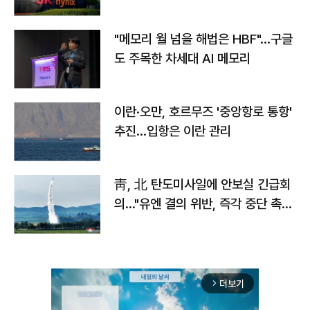
자
"메모리 월 넘을 해법은 HBF"…구글
도 주목한 차세대 AI 메모리
이란·오만, 호르무즈 '중앙항로 통항'
추진…입항은 이란 관리
靑, 北 탄도미사일에 안보실 긴급회
의…"유엔 결의 위반, 즉각 중단 촉
구"
더보기
arrow_forward_ios