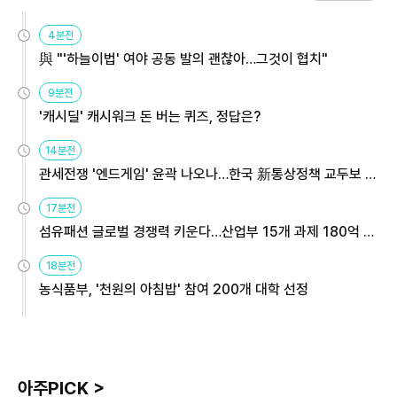
4분전
與 "'하늘이법' 여야 공동 발의 괜찮아…그것이 협치"
9분전
'캐시딜' 캐시워크 돈 버는 퀴즈, 정답은?
14분전
관세전쟁 '엔드게임' 윤곽 나오나…한국 新통상정책 교두보 활
용해야
17분전
섬유패션 글로벌 경쟁력 키운다…산업부 15개 과제 180억 지
원
18분전
농식품부, '천원의 아침밥' 참여 200개 대학 선정
아주PICK >