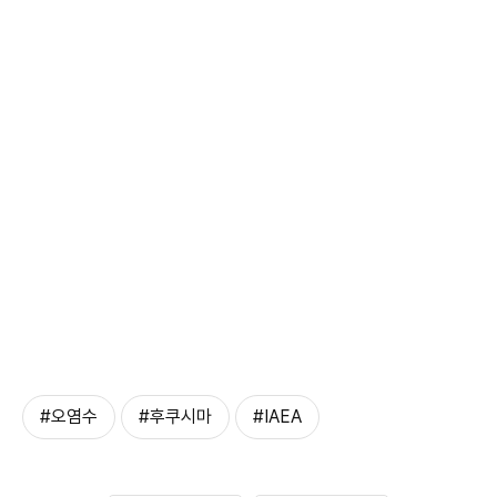
#오염수
#후쿠시마
#IAEA