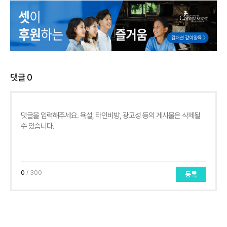
댓글
0
0
/ 300
등록