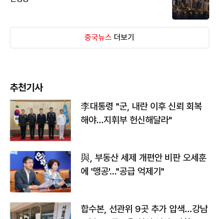
중국뉴스
더보기
추천기사
李대통령 "군, 내란 이후 신뢰 회복
해야…지휘부 헌신해달라"
與, 부동산 세제 개편안 비판 오세훈
에 '맹공'…"공급 억제기"
합수본, 선관위 9곳 추가 압색…강남