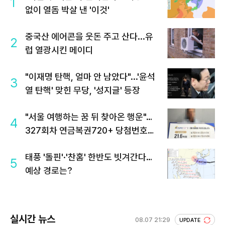
1
없이 열돔 박살 낸 '이것'
중국산 에어콘을 웃돈 주고 산다...유
2
럽 열광시킨 메이디
"이재명 탄핵, 얼마 안 남았다"...'윤석
3
열 탄핵' 맞힌 무당, '성지글' 등장
"서울 여행하는 꿈 뒤 찾아온 행운"…
4
327회차 연금복권720+ 당첨번호조
회 주목
태풍 '돌핀'·'찬홈' 한반도 빗겨간다…
5
예상 경로는?
실시간 뉴스
08.07 21:29
UPDATE