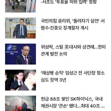
·서초도 '투표율 허위 입력' 정황
국민의힘 윤리위, '돌려차기 실언' 서
범수·진종오 징계절차 개시
위성락, 스틸 美대사와 상견례…한미
관계 발전 논의
'채상병 순직' 임성근 전 사단장 항소
심도 징역 3년
현금 88조 쌓인 SK하이닉스, 국내
채권시장 '큰손' 됐다…최대 40조 투