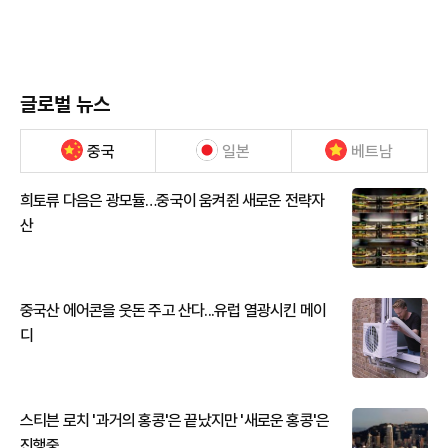
글로벌 뉴스
중국
일본
베트남
희토류 다음은 광모듈…중국이 움켜쥔 새로운 전략자
산
중국산 에어콘을 웃돈 주고 산다...유럽 열광시킨 메이
디
스티븐 로치 '과거의 홍콩'은 끝났지만 '새로운 홍콩'은
진행중