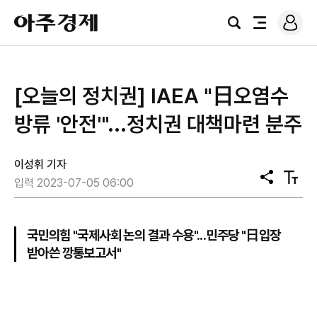
로
아
그
검
전
주
인
색
체
경
메
제
뉴
[오늘의 정치권] IAEA "日오염수
방류 '안전'"...정치권 대책마련 분주
이성휘 기자
공
텍
입력 2023-07-05 06:00
유
스
트
크
기
국민의힘 "국제사회 논의 결과 수용"...민주당 "日입장
받아쓴 깡통보고서"