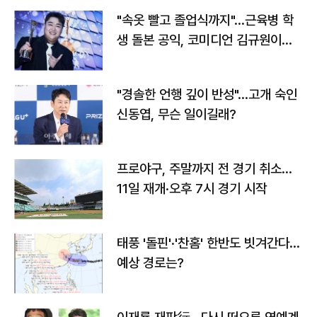
"속옷 빨고 졸업식까지"…근육병 학
생 돌본 공익, 코미디언 김규원이었
다
"경솔한 언행 깊이 반성"…고개 숙인
신동엽, 무슨 일이길래?
프로야구, 주말까지 전 경기 취소…
11일 재개·오후 7시 경기 시작
태풍 '돌핀'·'찬홈' 한반도 빗겨간다…
예상 경로는?