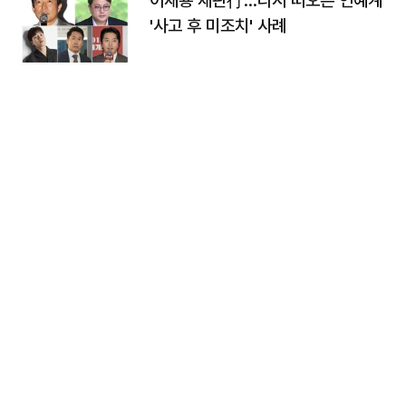
이재룡 재판行…다시 떠오른 연예계
'사고 후 미조치' 사례