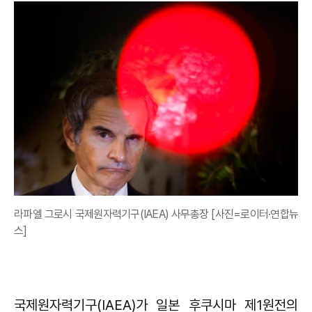
라파엘 그로시 국제원자력기구(IAEA) 사무총장 [사진=로이터·연합뉴
스]
국제원자력기구(IAEA)가 일본 후쿠시마 제1원전의