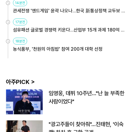
14분전
관세전쟁 '엔드게임' 윤곽 나오나…한국 新통상정책 교두보 활
용해야
17분전
섬유패션 글로벌 경쟁력 키운다…산업부 15개 과제 180억 지
원
18분전
농식품부, '천원의 아침밥' 참여 200개 대학 선정
아주PICK >
임영웅, 데뷔 10주년…"난 늘 부족한
사람이었다"
"광고주들이 찾아줘"…진태현, '이숙