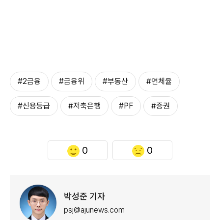
#2금융
#금융위
#부동산
#연체율
#신용등급
#저축은행
#PF
#증권
0
0
박성준 기자
psj@ajunews.com