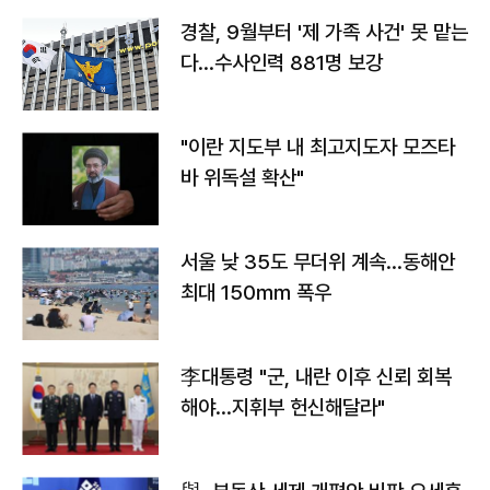
경찰, 9월부터 '제 가족 사건' 못 맡는
다…수사인력 881명 보강
"이란 지도부 내 최고지도자 모즈타
바 위독설 확산"
서울 낮 35도 무더위 계속…동해안
최대 150㎜ 폭우
李대통령 "군, 내란 이후 신뢰 회복
해야…지휘부 헌신해달라"