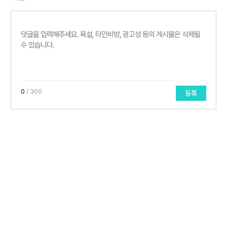
0
/ 300
등록