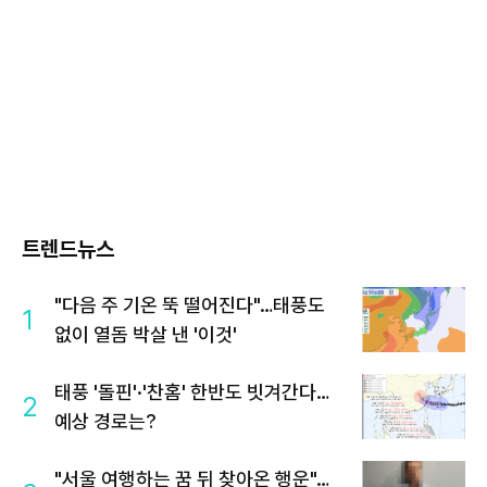
트렌드뉴스
"다음 주 기온 뚝 떨어진다"…태풍도
1
없이 열돔 박살 낸 '이것'
태풍 '돌핀'·'찬홈' 한반도 빗겨간다…
2
예상 경로는?
"서울 여행하는 꿈 뒤 찾아온 행운"…