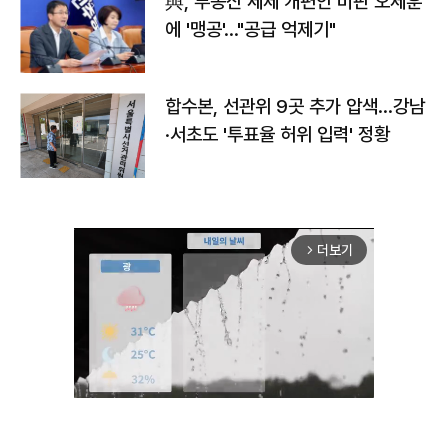
與, 부동산 세제 개편안 비판 오세훈
에 '맹공'…"공급 억제기"
합수본, 선관위 9곳 추가 압색…강남
·서초도 '투표율 허위 입력' 정황
더보기
arrow_forward_ios