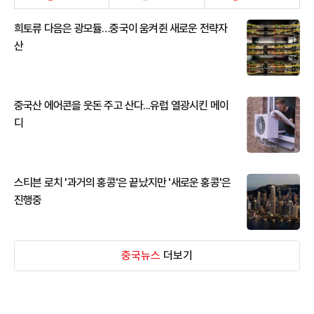
희토류 다음은 광모듈…중국이 움켜쥔 새로운 전략자
산
중국산 에어콘을 웃돈 주고 산다...유럽 열광시킨 메이
디
스티븐 로치 '과거의 홍콩'은 끝났지만 '새로운 홍콩'은
진행중
중국뉴스
더보기