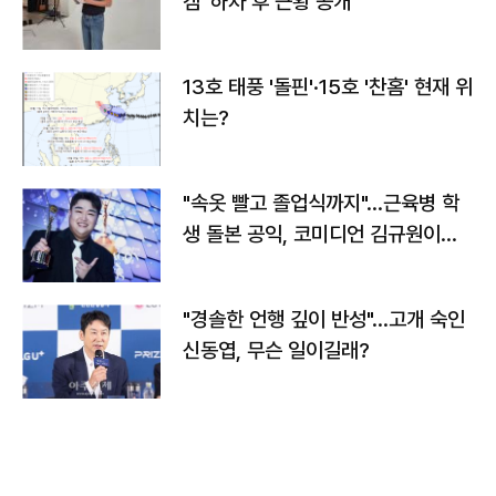
캠' 하차 후 근황 공개
13호 태풍 '돌핀'·15호 '찬홈' 현재 위
치는?
"속옷 빨고 졸업식까지"…근육병 학
생 돌본 공익, 코미디언 김규원이었
다
"경솔한 언행 깊이 반성"…고개 숙인
신동엽, 무슨 일이길래?