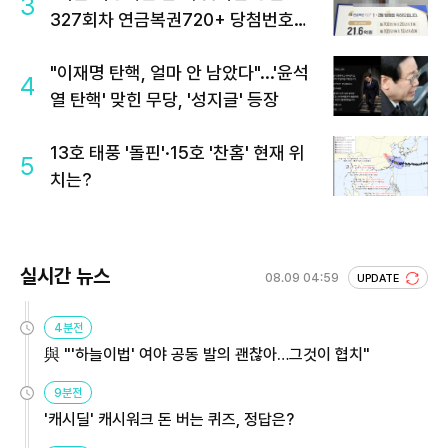
3
327회차 연금복권720+ 당첨번호조
회 주목
"이재명 탄핵, 얼마 안 남았다"...'윤석
4
열 탄핵' 맞힌 무당, '성지글' 등장
13호 태풍 '돌핀'·15호 '찬홈' 현재 위
5
치는?
실시간 뉴스
08.09 04:59
UPDATE
4분전
與 "'하늘이법' 여야 공동 발의 괜찮아…그것이 협치"
9분전
'캐시딜' 캐시워크 돈 버는 퀴즈, 정답은?