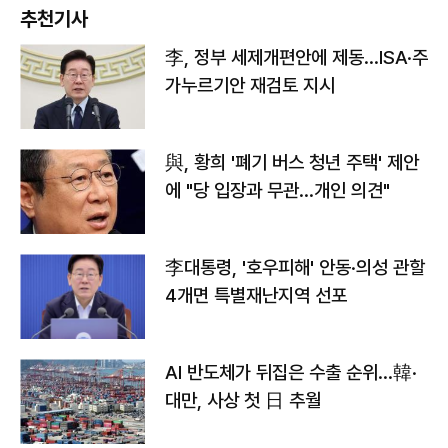
추천기사
李, 정부 세제개편안에 제동…ISA·주
가누르기안 재검토 지시
與, 황희 '폐기 버스 청년 주택' 제안
에 "당 입장과 무관…개인 의견"
李대통령, '호우피해' 안동·의성 관할
4개면 특별재난지역 선포
AI 반도체가 뒤집은 수출 순위…韓·
대만, 사상 첫 日 추월