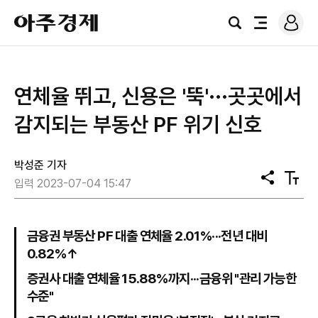
로
아
그
검
전
주
인
색
체
경
메
제
뉴
연체율 뛰고, 신용은 '뚝'···곳곳에서
감지되는 부동산 PF 위기 신호
박성준 기자
공
텍
입력 2023-07-04 15:47
유
스
트
크
기
금융권 부동산 PF 대출 연체율 2.01%···전년 대비
0.82%↑
증권사 대출 연체율 15.88%까지···금융위 "관리 가능한
수준"