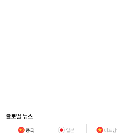
글로벌 뉴스
중국
일본
베트남