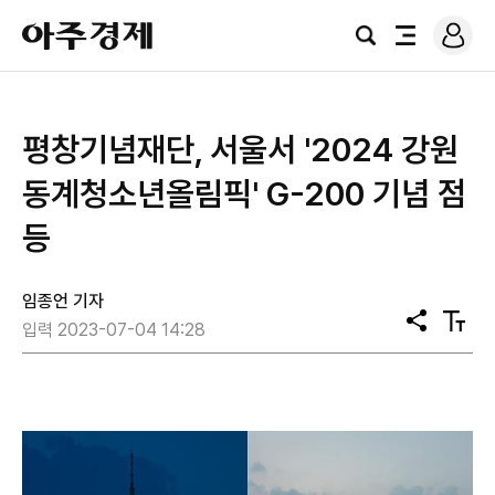
로
아
그
검
전
주
인
색
체
경
메
제
뉴
평창기념재단, 서울서 '2024 강원
동계청소년올림픽' G-200 기념 점
등
임종언 기자
공
텍
입력 2023-07-04 14:28
유
스
트
크
기