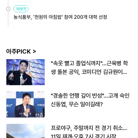
원
18분전
농식품부, '천원의 아침밥' 참여 200개 대학 선정
아주PICK >
"속옷 빨고 졸업식까지"…근육병 학
생 돌본 공익, 코미디언 김규원이었
다
"경솔한 언행 깊이 반성"…고개 숙인
신동엽, 무슨 일이길래?
프로야구, 주말까지 전 경기 취소…
11일 재개·오후 7시 경기 시작