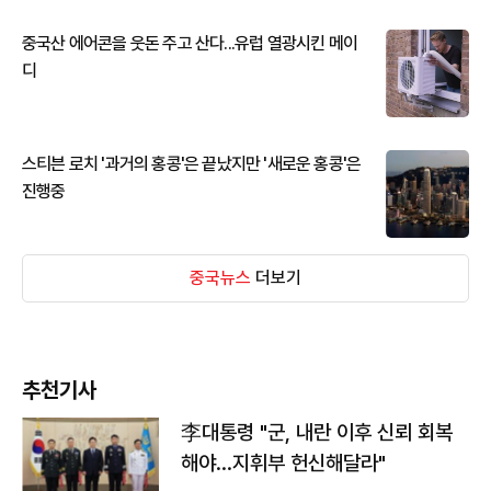
중국산 에어콘을 웃돈 주고 산다...유럽 열광시킨 메이
디
스티븐 로치 '과거의 홍콩'은 끝났지만 '새로운 홍콩'은
진행중
중국뉴스
더보기
추천기사
李대통령 "군, 내란 이후 신뢰 회복
해야…지휘부 헌신해달라"