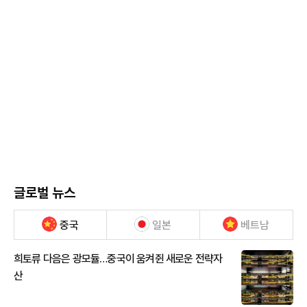
글로벌 뉴스
중국
일본
베트남
희토류 다음은 광모듈…중국이 움켜쥔 새로운 전략자
산