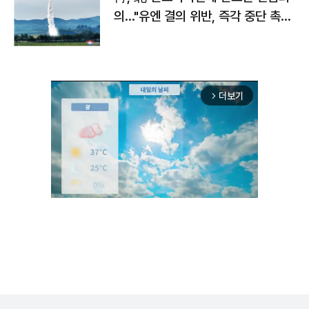
의…"유엔 결의 위반, 즉각 중단 촉
구"
더보기
arrow_forward_ios
Unmute