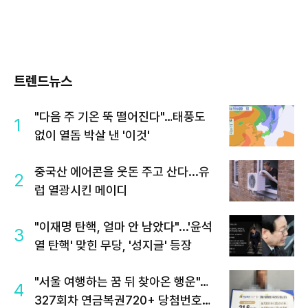
트렌드뉴스
"다음 주 기온 뚝 떨어진다"…태풍도
1
없이 열돔 박살 낸 '이것'
중국산 에어콘을 웃돈 주고 산다...유
2
럽 열광시킨 메이디
"이재명 탄핵, 얼마 안 남았다"...'윤석
3
열 탄핵' 맞힌 무당, '성지글' 등장
"서울 여행하는 꿈 뒤 찾아온 행운"…
4
327회차 연금복권720+ 당첨번호조