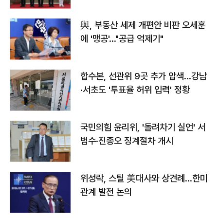
與, 부동산 세제 개편안 비판 오세훈
에 '맹공'…"공급 억제기"
합수본, 선관위 9곳 추가 압색…강남
·서초도 '투표율 허위 입력' 정황
국민의힘 윤리위, '돌려차기 실언' 서
범수·진종오 징계절차 개시
위성락, 스틸 美대사와 상견례…한미
관계 발전 논의