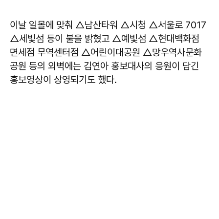
이날 일몰에 맞춰 △남산타워 △시청 △서울로 7017
△세빛섬 등이 불을 밝혔고 △예빛섬 △현대백화점
면세점 무역센터점 △어린이대공원 △망우역사문화
공원 등의 외벽에는 김연아 홍보대사의 응원이 담긴
홍보영상이 상영되기도 했다.