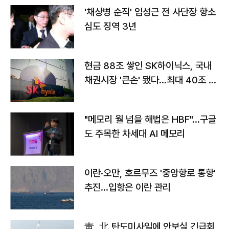
'채상병 순직' 임성근 전 사단장 항소
심도 징역 3년
현금 88조 쌓인 SK하이닉스, 국내
채권시장 '큰손' 됐다…최대 40조 투
자
"메모리 월 넘을 해법은 HBF"…구글
도 주목한 차세대 AI 메모리
이란·오만, 호르무즈 '중앙항로 통항'
추진…입항은 이란 관리
靑, 北 탄도미사일에 안보실 긴급회