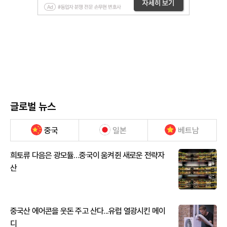
글로벌 뉴스
중국
일본
베트남
희토류 다음은 광모듈…중국이 움켜쥔 새로운 전략자
산
중국산 에어콘을 웃돈 주고 산다...유럽 열광시킨 메이
디