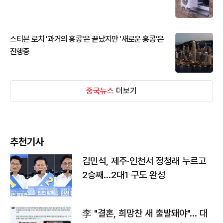
스티븐 로치 '과거의 홍콩'은 끝났지만 '새로운 홍콩'은
진행중
중국뉴스
더보기
추천기사
김민석, 제주·인천서 정청래 누르고
2승째…2대1 구도 완성
李 "결혼, 희망찬 새 출발돼야"… 대