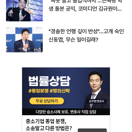
"속옷 빨고 졸업식까지"…근육병 학
생 돌본 공익, 코미디언 김규원이었
다
"경솔한 언행 깊이 반성"…고개 숙인
신동엽, 무슨 일이길래?