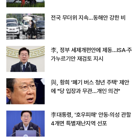
전국 무더위 지속…동해안 강한 비
李, 정부 세제개편안에 제동…ISA·주
가누르기안 재검토 지시
與, 황희 '폐기 버스 청년 주택' 제안
에 "당 입장과 무관…개인 의견"
李대통령, '호우피해' 안동·의성 관할
4개면 특별재난지역 선포