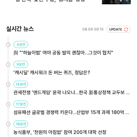
실시간 뉴스
08.09 09:15
UPDATE
4분전
與 "'하늘이법' 여야 공동 발의 괜찮아…그것이 협치"
9분전
'캐시딜' 캐시워크 돈 버는 퀴즈, 정답은?
14분전
관세전쟁 '엔드게임' 윤곽 나오나…한국 新통상정책 교두보 활
용해야
17분전
섬유패션 글로벌 경쟁력 키운다…산업부 15개 과제 180억 지
원
18분전
농식품부, '천원의 아침밥' 참여 200개 대학 선정