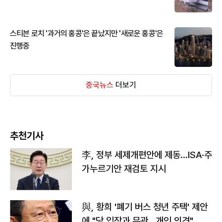
스티븐 로치 '과거의 홍콩'은 끝났지만 '새로운 홍콩'은
진행중
중국뉴스
더보기
추천기사
李, 정부 세제개편안에 제동…ISA·주
가누르기안 재검토 지시
與, 황희 '폐기 버스 청년 주택' 제안
에 "당 입장과 무관…개인 의견"