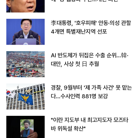
李대통령, '호우피해' 안동·의성 관할
4개면 특별재난지역 선포
AI 반도체가 뒤집은 수출 순위…韓·
대만, 사상 첫 日 추월
경찰, 9월부터 '제 가족 사건' 못 맡는
다…수사인력 881명 보강
"이란 지도부 내 최고지도자 모즈타
바 위독설 확산"