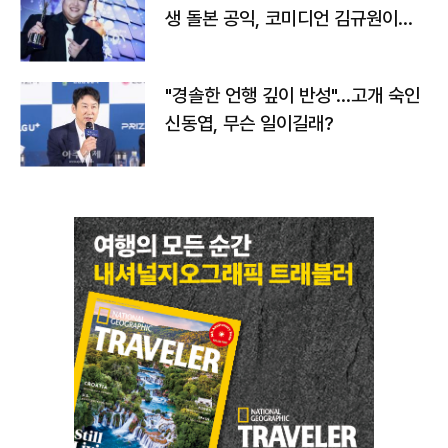
생 돌본 공익, 코미디언 김규원이었
다
"경솔한 언행 깊이 반성"…고개 숙인
신동엽, 무슨 일이길래?