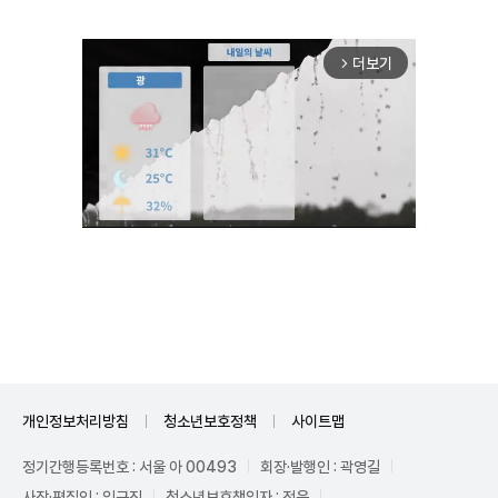
더보기
arrow_forward_ios
Mute
개인정보처리방침
청소년보호정책
사이트맵
정기간행등록번호 : 서울 아 00493
회장·발행인 : 곽영길
사장·편집인 : 임규진
청소년보호책임자 : 전운