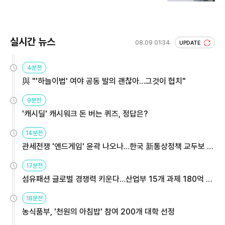
실시간 뉴스
08.09 01:34
UPDATE
4분전
與 "'하늘이법' 여야 공동 발의 괜찮아…그것이 협치"
9분전
'캐시딜' 캐시워크 돈 버는 퀴즈, 정답은?
14분전
관세전쟁 '엔드게임' 윤곽 나오나…한국 新통상정책 교두보 활
용해야
17분전
섬유패션 글로벌 경쟁력 키운다…산업부 15개 과제 180억 지
원
18분전
농식품부, '천원의 아침밥' 참여 200개 대학 선정