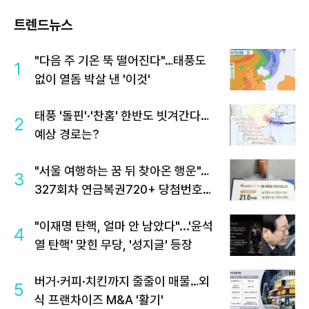
트렌드뉴스
"다음 주 기온 뚝 떨어진다"…태풍도
1
없이 열돔 박살 낸 '이것'
태풍 '돌핀'·'찬홈' 한반도 빗겨간다…
2
예상 경로는?
"서울 여행하는 꿈 뒤 찾아온 행운"…
3
327회차 연금복권720+ 당첨번호조
회 주목
"이재명 탄핵, 얼마 안 남았다"...'윤석
4
열 탄핵' 맞힌 무당, '성지글' 등장
버거·커피·치킨까지 줄줄이 매물…외
5
식 프랜차이즈 M&A '활기'