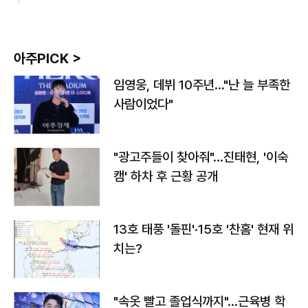
아주PICK >
임영웅, 데뷔 10주년…"난 늘 부족한
사람이었다"
"광고주들이 찾아줘"…진태현, '이숙
캠' 하차 후 근황 공개
13호 태풍 '돌핀'·15호 '찬홈' 현재 위
치는?
"속옷 빨고 졸업식까지"…근육병 학