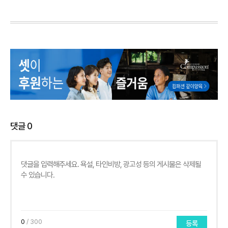
댓글
0
0
/ 300
등록