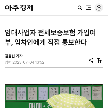
로
아
그
검
전
주
인
색
체
경
메
제
뉴
임대사업자 전세보증보험 가입여
부, 임차인에게 직접 통보한다
김윤섭 기자
공
텍
입력 2023-07-04 13:52
유
스
트
크
기