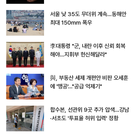
서울 낮 35도 무더위 계속…동해안
최대 150㎜ 폭우
李대통령 "군, 내란 이후 신뢰 회복
해야…지휘부 헌신해달라"
與, 부동산 세제 개편안 비판 오세훈
에 '맹공'…"공급 억제기"
합수본, 선관위 9곳 추가 압색…강남
·서초도 '투표율 허위 입력' 정황