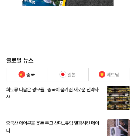
글로벌 뉴스
중국
일본
베트남
희토류 다음은 광모듈…중국이 움켜쥔 새로운 전략자
산
중국산 에어콘을 웃돈 주고 산다...유럽 열광시킨 메이
디