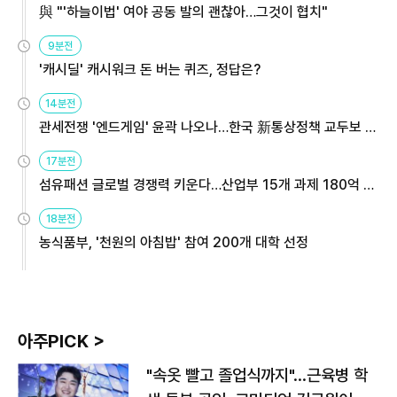
與 "'하늘이법' 여야 공동 발의 괜찮아…그것이 협치"
9분전
'캐시딜' 캐시워크 돈 버는 퀴즈, 정답은?
14분전
관세전쟁 '엔드게임' 윤곽 나오나…한국 新통상정책 교두보 활
용해야
17분전
섬유패션 글로벌 경쟁력 키운다…산업부 15개 과제 180억 지
원
18분전
농식품부, '천원의 아침밥' 참여 200개 대학 선정
아주PICK >
"속옷 빨고 졸업식까지"…근육병 학