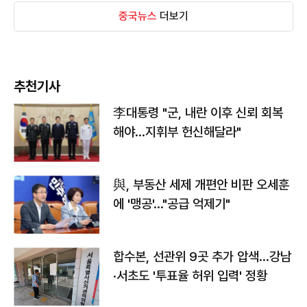
중국뉴스
더보기
추천기사
李대통령 "군, 내란 이후 신뢰 회복
해야…지휘부 헌신해달라"
與, 부동산 세제 개편안 비판 오세훈
에 '맹공'…"공급 억제기"
합수본, 선관위 9곳 추가 압색…강남
·서초도 '투표율 허위 입력' 정황