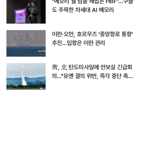
"메모리 월 넘을 해법은 HBF"…구글
도 주목한 차세대 AI 메모리
이란·오만, 호르무즈 '중앙항로 통항'
추진…입항은 이란 관리
靑, 北 탄도미사일에 안보실 긴급회
의…"유엔 결의 위반, 즉각 중단 촉
구"