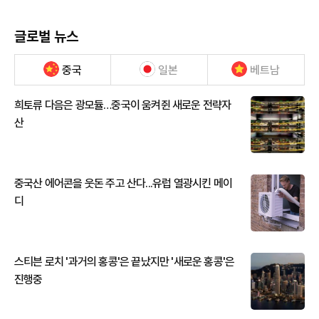
글로벌 뉴스
중국
일본
베트남
희토류 다음은 광모듈…중국이 움켜쥔 새로운 전략자
산
중국산 에어콘을 웃돈 주고 산다...유럽 열광시킨 메이
디
스티븐 로치 '과거의 홍콩'은 끝났지만 '새로운 홍콩'은
진행중