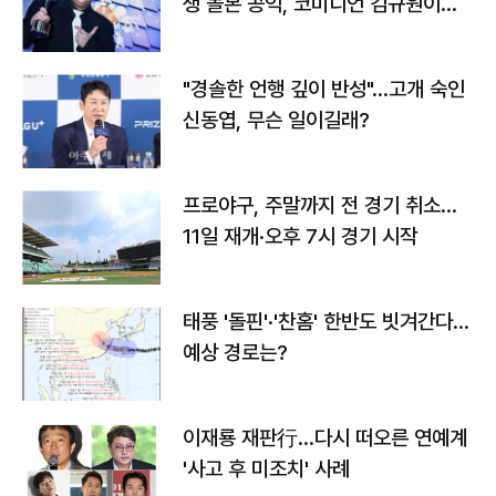
생 돌본 공익, 코미디언 김규원이었
다
"경솔한 언행 깊이 반성"…고개 숙인
신동엽, 무슨 일이길래?
프로야구, 주말까지 전 경기 취소…
11일 재개·오후 7시 경기 시작
태풍 '돌핀'·'찬홈' 한반도 빗겨간다…
예상 경로는?
이재룡 재판行…다시 떠오른 연예계
'사고 후 미조치' 사례