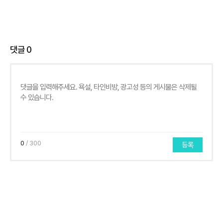
댓글
0
0
/ 300
등록