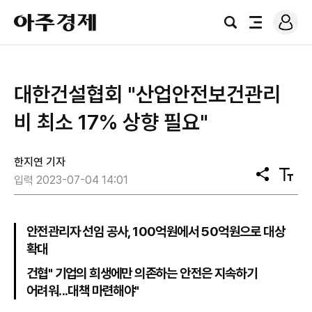
로
아
그
검
전
주
인
색
체
경
메
제
뉴
대한건설협회 "산업안전보건관리
비 최소 17% 상향 필요"
한지연 기자
공
텍
입력 2023-07-04 14:01
유
스
트
크
기
안전관리자 선임 공사, 100억원에서 50억원으로 대상
확대
건협" 기업의 희생에만 의존하는 안전은 지속하기
어려워...대책 마련해야"