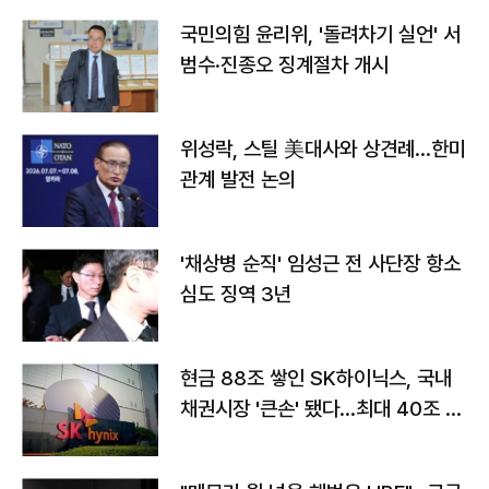
국민의힘 윤리위, '돌려차기 실언' 서
범수·진종오 징계절차 개시
위성락, 스틸 美대사와 상견례…한미
관계 발전 논의
'채상병 순직' 임성근 전 사단장 항소
심도 징역 3년
현금 88조 쌓인 SK하이닉스, 국내
채권시장 '큰손' 됐다…최대 40조 투
자