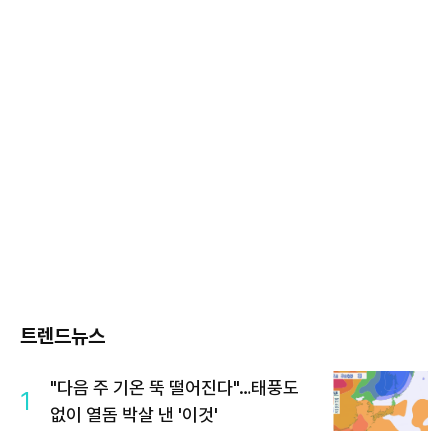
트렌드뉴스
"다음 주 기온 뚝 떨어진다"…태풍도
1
없이 열돔 박살 낸 '이것'