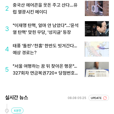
중국산 에어콘을 웃돈 주고 산다...유
2
럽 열광시킨 메이디
"이재명 탄핵, 얼마 안 남았다"...'윤석
3
열 탄핵' 맞힌 무당, '성지글' 등장
태풍 '돌핀'·'찬홈' 한반도 빗겨간다…
4
예상 경로는?
"서울 여행하는 꿈 뒤 찾아온 행운"…
5
327회차 연금복권720+ 당첨번호조
회 주목
실시간 뉴스
08.08 05:25
UPDATE
4분전