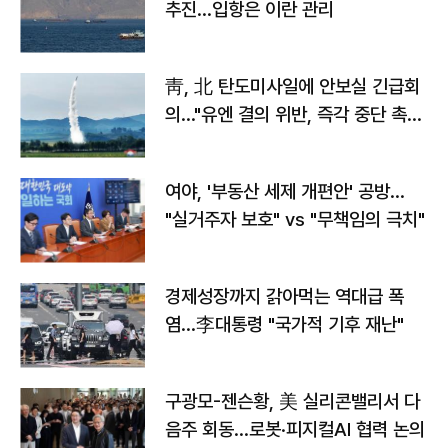
추진…입항은 이란 관리
靑, 北 탄도미사일에 안보실 긴급회
의…"유엔 결의 위반, 즉각 중단 촉
구"
여야, '부동산 세제 개편안' 공방…
"실거주자 보호" vs "무책임의 극치"
경제성장까지 갉아먹는 역대급 폭
염…李대통령 "국가적 기후 재난"
구광모-젠슨황, 美 실리콘밸리서 다
음주 회동…로봇·피지컬AI 협력 논의