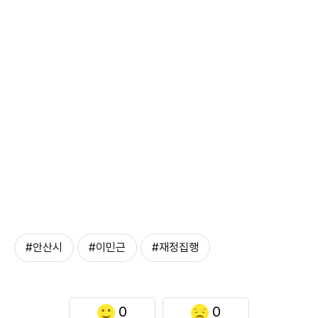
#안산시
#이민근
#재정집행
0
0