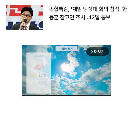
종합특검, '계엄 당정대 회의 참석' 한
동훈 참고인 조사...12일 통보
더보기
arrow_forward_ios
Unmute