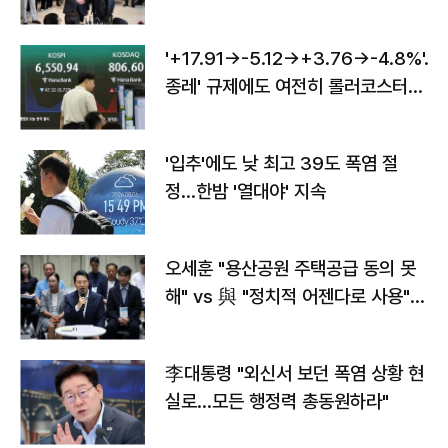
'+17.91→-5.12→+3.76→-4.8%'…'
종레' 규제에도 여전히 롤러코스터
타는 코스피
'입추'에도 낮 최고 39도 폭염 절
정…한밤 '열대야' 지속
오세훈 "용산공원 주택공급 동의 못
해" vs 與 "정치적 어젠다로 사용"
맞불
李대통령 "외신서 보던 폭염 상황 현
실로…모든 행정력 총동원하라"