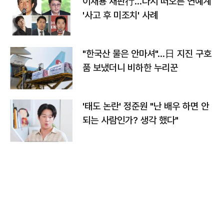
이재룡 재판行…다시 떠오른 연예계
'사고 후 미조치' 사례
"한국산 물은 안마셔"…日 지진 구호
품 보냈더니 비하한 누리꾼
'태도 논란' 정준원 "난 배우 하면 안
되는 사람인가? 생각 했다"