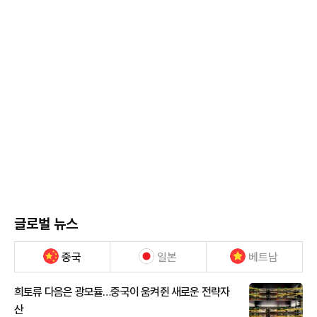
글로벌 뉴스
중국
일본
베트남
희토류 다음은 광모듈…중국이 움켜쥔 새로운 전략자
산