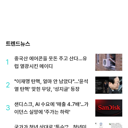
트렌드뉴스
중국산 에어콘을 웃돈 주고 산다...유
1
럽 열광시킨 메이디
"이재명 탄핵, 얼마 안 남았다"...'윤석
2
열 탄핵' 맞힌 무당, '성지글' 등장
샌디스크, AI 수요에 '매출 4.7배'…가
3
이던스 실망에 '주가는 하락'
국가가 청년 상대로 '통수'?...청년미