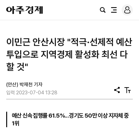
로
아
그
검
전
주
인
색
체
경
메
제
뉴
이민근 안산시장 "적극·선제적 예산
투입으로 지역경제 활성화 최선 다
할 것"
(안산) 박재천 기자
공
텍
입력 2023-07-04 13:28
유
스
트
크
기
예산 신속 집행률 61.5%...경기도 50만 이상 지자체 중
1위