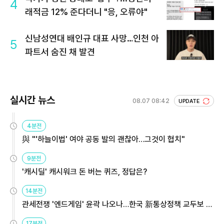
4
래적금 12% 준다더니 "응, 오류야"
신남성연대 배인규 대표 사망…인천 아
5
파트서 숨진 채 발견
실시간 뉴스
08.07 08:42
UPDATE
4분전
與 "'하늘이법' 여야 공동 발의 괜찮아…그것이 협치"
9분전
'캐시딜' 캐시워크 돈 버는 퀴즈, 정답은?
14분전
관세전쟁 '엔드게임' 윤곽 나오나…한국 新통상정책 교두보 활
용해야
17분전