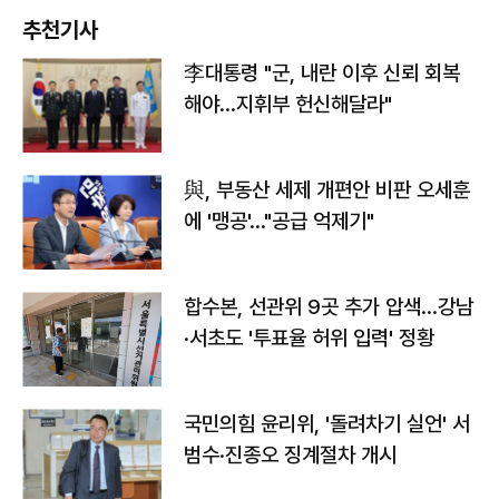
추천기사
李대통령 "군, 내란 이후 신뢰 회복
해야…지휘부 헌신해달라"
與, 부동산 세제 개편안 비판 오세훈
에 '맹공'…"공급 억제기"
합수본, 선관위 9곳 추가 압색…강남
·서초도 '투표율 허위 입력' 정황
국민의힘 윤리위, '돌려차기 실언' 서
범수·진종오 징계절차 개시