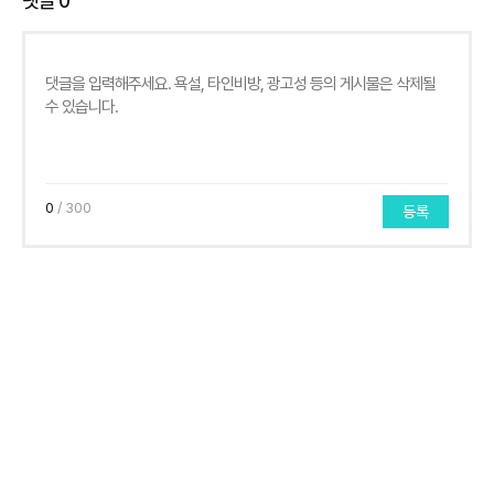
댓글
0
0
/ 300
등록