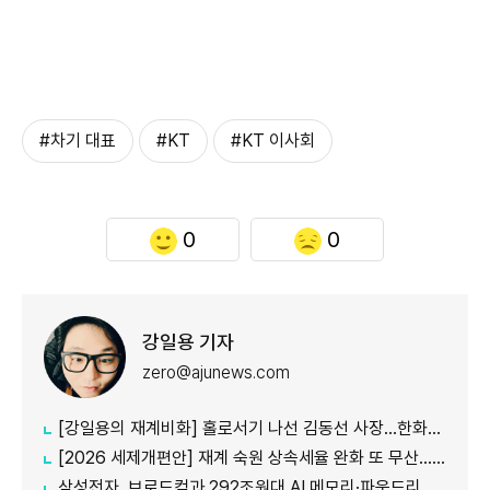
#차기 대표
#KT
#KT 이사회
0
0
강일용 기자
zero@ajunews.com
[강일용의 재계비화] 홀로서기 나선 김동선 사장...한화M&S 향후 과제는?
[2026 세제개편안] 재계 숙원 상속세율 완화 또 무산...국내생산·석화 세제지원 실효성 의문
삼성전자, 브로드컴과 292조원대 AI 메모리·파운드리 협력...차세대 HBM 경쟁력 입증