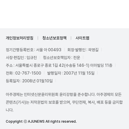
Unmute
개인정보처리방침
청소년보호정책
사이트맵
정기간행등록번호 : 서울 아 00493
회장·발행인 : 곽영길
사장·편집인 : 임규진
청소년보호책임자 : 전운
주소 : 서울특별시 종로구 종로 1길 42(수송동 146-1) 이마빌딩 11층
전화 : 02-767-1500
발행일자 : 2007년 11월 15일
등록일자 : 2008년 01월10일
아주경제는 인터넷신문윤리위원회 윤리강령을 준수합니다. 아주경제의 모든
콘텐츠(기사)는 저작권법의 보호를 받으며, 무단전재, 복사, 배포 등을 금지합
니다.
Copyright ⓒ AJUNEWS All rights reserved.