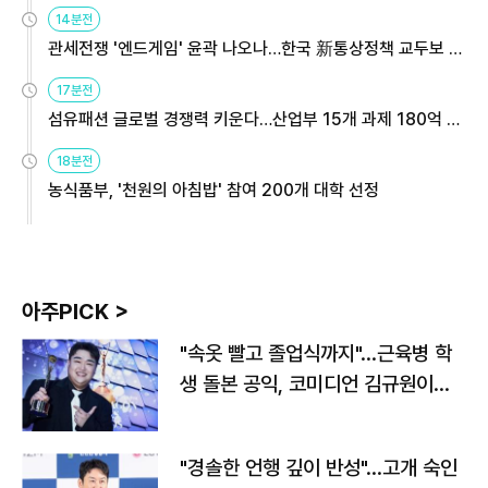
14분전
관세전쟁 '엔드게임' 윤곽 나오나…한국 新통상정책 교두보 활
용해야
17분전
섬유패션 글로벌 경쟁력 키운다…산업부 15개 과제 180억 지
원
18분전
농식품부, '천원의 아침밥' 참여 200개 대학 선정
아주PICK >
"속옷 빨고 졸업식까지"…근육병 학
생 돌본 공익, 코미디언 김규원이었
다
"경솔한 언행 깊이 반성"…고개 숙인