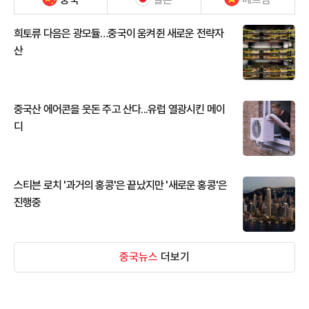
희토류 다음은 광모듈…중국이 움켜쥔 새로운 전략자
산
중국산 에어콘을 웃돈 주고 산다...유럽 열광시킨 메이
디
스티븐 로치 '과거의 홍콩'은 끝났지만 '새로운 홍콩'은
진행중
중국뉴스
더보기