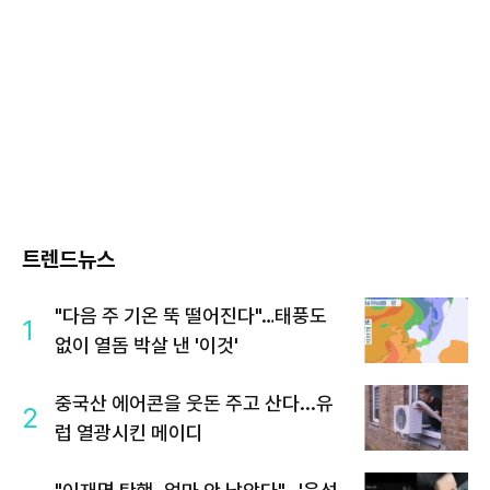
트렌드뉴스
"다음 주 기온 뚝 떨어진다"…태풍도
1
없이 열돔 박살 낸 '이것'
중국산 에어콘을 웃돈 주고 산다...유
2
럽 열광시킨 메이디