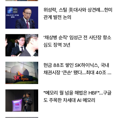
위성락, 스틸 美대사와 상견례…한미
관계 발전 논의
'채상병 순직' 임성근 전 사단장 항소
심도 징역 3년
현금 88조 쌓인 SK하이닉스, 국내
채권시장 '큰손' 됐다…최대 40조 투
자
"메모리 월 넘을 해법은 HBF"…구글
도 주목한 차세대 AI 메모리