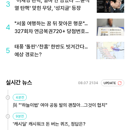
"이재명 탄핵, 얼마 안 남았다"...'윤석
3
열 탄핵' 맞힌 무당, '성지글' 등장
"서울 여행하는 꿈 뒤 찾아온 행운"…
4
327회차 연금복권720+ 당첨번호조
회 주목
태풍 '돌핀'·'찬홈' 한반도 빗겨간다…
5
예상 경로는?
실시간 뉴스
08.07 21:34
UPDATE
4분전
與 "'하늘이법' 여야 공동 발의 괜찮아…그것이 협치"
9분전
'캐시딜' 캐시워크 돈 버는 퀴즈, 정답은?