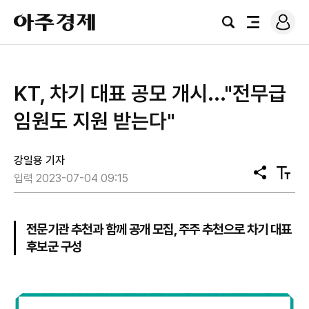
로
아
그
검
전
주
인
색
체
경
메
제
뉴
KT, 차기 대표 공모 개시..."전무급
임원도 지원 받는다"
강일용 기자
공
텍
입력 2023-07-04 09:15
유
스
트
크
기
전문기관 추천과 함께 공개 모집, 주주 추천으로 차기 대표
후보군 구성