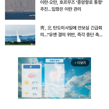
이란·오만, 호르무즈 '중앙항로 통항'
추진…입항은 이란 관리
靑, 北 탄도미사일에 안보실 긴급회
의…"유엔 결의 위반, 즉각 중단 촉
구"
더보기
arrow_forward_ios