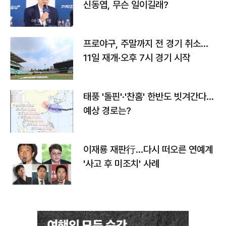
신동엽, 무슨 일이길래?
프로야구, 주말까지 전 경기 취소…
11일 재개·오후 7시 경기 시작
태풍 '돌핀'·'찬홈' 한반도 빗겨간다…
예상 경로는?
이재룡 재판行…다시 떠오른 연예계
'사고 후 미조치' 사례