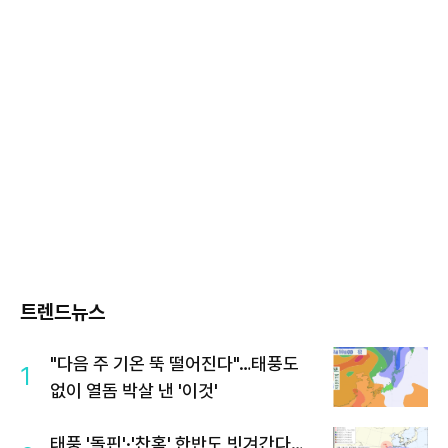
트렌드뉴스
"다음 주 기온 뚝 떨어진다"…태풍도
1
없이 열돔 박살 낸 '이것'
태풍 '돌핀'·'찬홈' 한반도 빗겨간다…