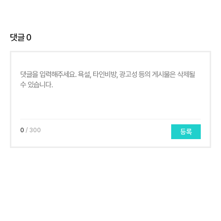
댓글
0
0
/ 300
등록