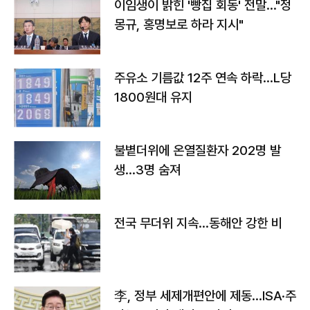
이임생이 밝힌 '빵집 회동' 전말…"정
몽규, 홍명보로 하라 지시"
주유소 기름값 12주 연속 하락…L당
1800원대 유지
불볕더위에 온열질환자 202명 발
생…3명 숨져
전국 무더위 지속…동해안 강한 비
李, 정부 세제개편안에 제동…ISA·주