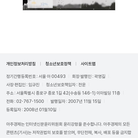
Unmute
개인정보처리방침
청소년보호정책
사이트맵
정기간행등록번호 : 서울 아 00493
회장·발행인 : 곽영길
사장·편집인 : 임규진
청소년보호책임자 : 전운
주소 : 서울특별시 종로구 종로 1길 42(수송동 146-1) 이마빌딩 11층
전화 : 02-767-1500
발행일자 : 2007년 11월 15일
등록일자 : 2008년 01월10일
아주경제는 인터넷신문윤리위원회 윤리강령을 준수합니다. 아주경제의 모든
콘텐츠(기사)는 저작권법의 보호를 받으며, 무단전재, 복사, 배포 등을 금지합