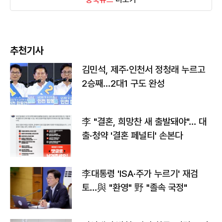
추천기사
김민석, 제주·인천서 정청래 누르고
2승째…2대1 구도 완성
李 "결혼, 희망찬 새 출발돼야"… 대
출·청약 '결혼 페널티' 손본다
李대통령 'ISA·주가 누르기' 재검
토…與 "환영" 野 "졸속 국정"