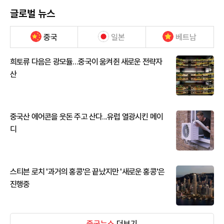
글로벌 뉴스
중국
일본
베트남
희토류 다음은 광모듈…중국이 움켜쥔 새로운 전략자
산
중국산 에어콘을 웃돈 주고 산다...유럽 열광시킨 메이
디
스티븐 로치 '과거의 홍콩'은 끝났지만 '새로운 홍콩'은
진행중
중국뉴스
더보기