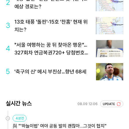
2
예상 경로는?
13호 태풍 '돌핀'·15호 '찬홈' 현재 위
3
치는?
"서울 여행하는 꿈 뒤 찾아온 행운"…
4
327회차 연금복권720+ 당첨번호조
회 주목
5
'축구의 신' 메시 부친상…향년 68세
실시간 뉴스
08.09 12:06
UPDATE
4분전
與 "'하늘이법' 여야 공동 발의 괜찮아…그것이 협치"