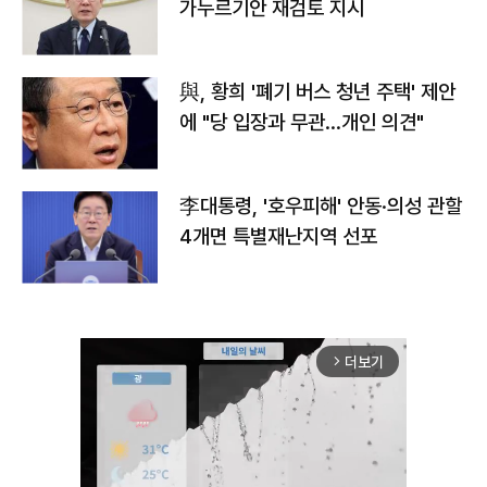
가누르기안 재검토 지시
與, 황희 '폐기 버스 청년 주택' 제안
에 "당 입장과 무관…개인 의견"
李대통령, '호우피해' 안동·의성 관할
4개면 특별재난지역 선포
더보기
arrow_forward_ios