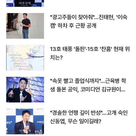
"광고주들이 찾아줘"…진태현, '이숙
캠' 하차 후 근황 공개
13호 태풍 '돌핀'·15호 '찬홈' 현재 위
치는?
"속옷 빨고 졸업식까지"…근육병 학
생 돌본 공익, 코미디언 김규원이었
다
"경솔한 언행 깊이 반성"…고개 숙인
신동엽, 무슨 일이길래?