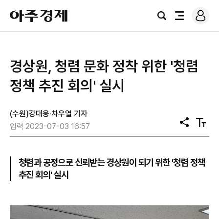
로
아
그
검
전
주
인
색
체
경
메
제
뉴
경상원, 청렴 문화 정착 위한 '청렴
정책 추진 회의' 실시
(수원)강대웅·차우열 기자
공
텍
입력 2023-07-03 16:57
유
스
트
크
기
청렴과 공정으로 신뢰받는 경상원이 되기 위한 '청렴 정책
추진 회의' 실시