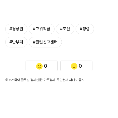
#경상원
#고위직급
#조신
#청렴
#반부패
#클린신고센터
0
0
©'5개국어 글로벌 경제신문' 아주경제. 무단전재·재배포 금지