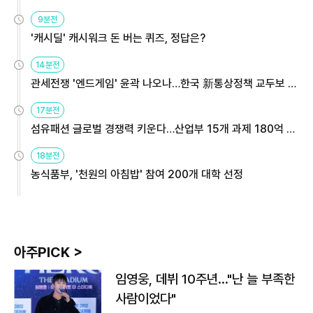
9분전
'캐시딜' 캐시워크 돈 버는 퀴즈, 정답은?
14분전
관세전쟁 '엔드게임' 윤곽 나오나…한국 新통상정책 교두보 활
용해야
17분전
섬유패션 글로벌 경쟁력 키운다…산업부 15개 과제 180억 지
원
18분전
농식품부, '천원의 아침밥' 참여 200개 대학 선정
아주PICK >
임영웅, 데뷔 10주년…"난 늘 부족한
사람이었다"