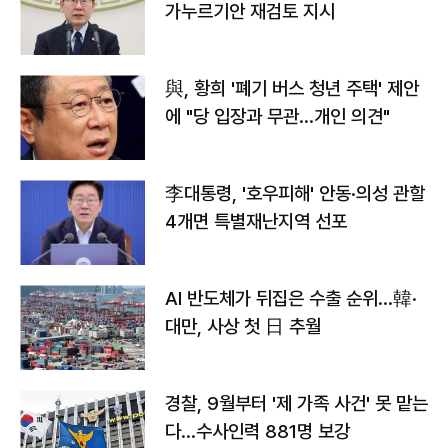
가누르기안 재검토 지시
與, 황희 '폐기 버스 청년 주택' 제안
에 "당 입장과 무관…개인 의견"
李대통령, '호우피해' 안동·의성 관할
4개면 특별재난지역 선포
AI 반도체가 뒤집은 수출 순위…韓·
대만, 사상 첫 日 추월
경찰, 9월부터 '제 가족 사건' 못 맡는
다…수사인력 881명 보강