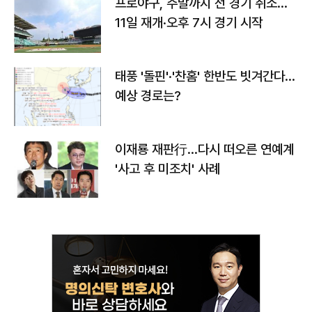
프로야구, 주말까지 전 경기 취소…
11일 재개·오후 7시 경기 시작
태풍 '돌핀'·'찬홈' 한반도 빗겨간다…
예상 경로는?
이재룡 재판行…다시 떠오른 연예계
'사고 후 미조치' 사례