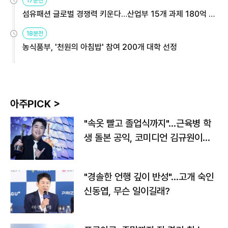
17분전
섬유패션 글로벌 경쟁력 키운다…산업부 15개 과제 180억 지
원
18분전
농식품부, '천원의 아침밥' 참여 200개 대학 선정
아주PICK >
"속옷 빨고 졸업식까지"…근육병 학
생 돌본 공익, 코미디언 김규원이었
다
"경솔한 언행 깊이 반성"…고개 숙인
신동엽, 무슨 일이길래?