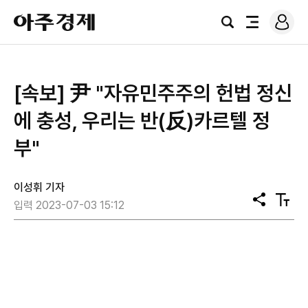
로
아
그
검
전
주
인
색
체
경
메
제
뉴
[속보] 尹 "자유민주주의 헌법 정신
에 충성, 우리는 반(反)카르텔 정
부"
이성휘 기자
공
텍
입력 2023-07-03 15:12
유
스
트
크
기