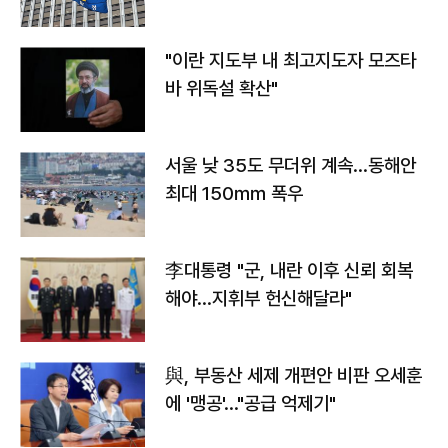
"이란 지도부 내 최고지도자 모즈타
바 위독설 확산"
서울 낮 35도 무더위 계속…동해안
최대 150㎜ 폭우
李대통령 "군, 내란 이후 신뢰 회복
해야…지휘부 헌신해달라"
與, 부동산 세제 개편안 비판 오세훈
에 '맹공'…"공급 억제기"