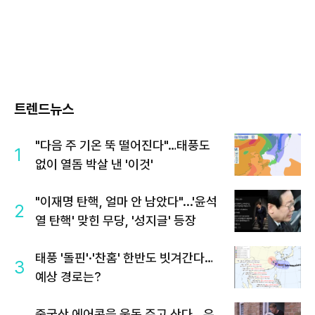
트렌드뉴스
"다음 주 기온 뚝 떨어진다"…태풍도
1
없이 열돔 박살 낸 '이것'
"이재명 탄핵, 얼마 안 남았다"...'윤석
2
열 탄핵' 맞힌 무당, '성지글' 등장
태풍 '돌핀'·'찬홈' 한반도 빗겨간다…
3
예상 경로는?
중국산 에어콘을 웃돈 주고 산다...유