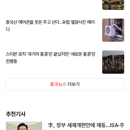
중국산 에어콘을 웃돈 주고 산다...유럽 열광시킨 메이
디
스티븐 로치 '과거의 홍콩'은 끝났지만 '새로운 홍콩'은
진행중
중국뉴스
더보기
추천기사
李, 정부 세제개편안에 제동…ISA·주