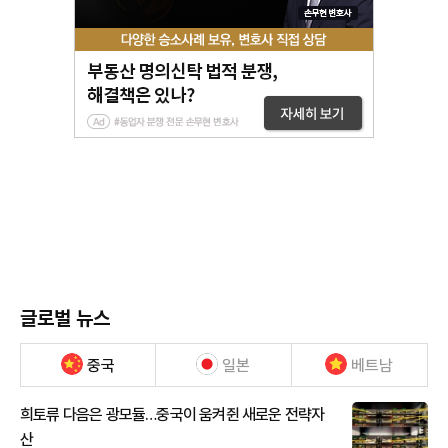
글로벌 뉴스
중국
일본
베트남
희토류 다음은 광모듈…중국이 움켜쥔 새로운 전략자
산