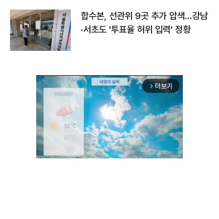
합수본, 선관위 9곳 추가 압색…강남
·서초도 '투표율 허위 입력' 정황
더보기
arrow_forward_ios
Unmute