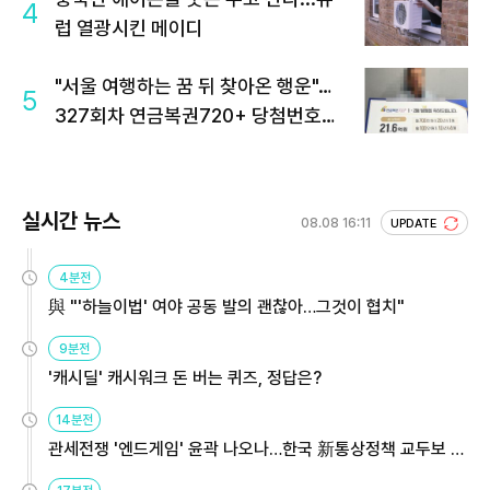
4
럽 열광시킨 메이디
"서울 여행하는 꿈 뒤 찾아온 행운"…
5
327회차 연금복권720+ 당첨번호조
회 주목
실시간 뉴스
08.08 16:11
UPDATE
4분전
與 "'하늘이법' 여야 공동 발의 괜찮아…그것이 협치"
9분전
'캐시딜' 캐시워크 돈 버는 퀴즈, 정답은?
14분전
관세전쟁 '엔드게임' 윤곽 나오나…한국 新통상정책 교두보 활
용해야