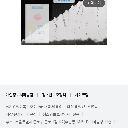
더보기
arrow_forward_ios
Unmute
개인정보처리방침
청소년보호정책
사이트맵
정기간행등록번호 : 서울 아 00493
회장·발행인 : 곽영길
사장·편집인 : 임규진
청소년보호책임자 : 전운
주소 : 서울특별시 종로구 종로 1길 42(수송동 146-1) 이마빌딩 11층