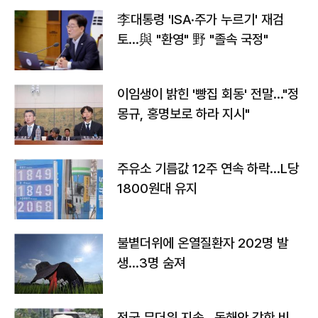
李대통령 'ISA·주가 누르기' 재검
토…與 "환영" 野 "졸속 국정"
이임생이 밝힌 '빵집 회동' 전말…"정
몽규, 홍명보로 하라 지시"
주유소 기름값 12주 연속 하락…L당
1800원대 유지
불볕더위에 온열질환자 202명 발
생…3명 숨져
전국 무더위 지속…동해안 강한 비