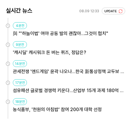
실시간 뉴스
08.09 12:33
UPDATE
4분전
與 "'하늘이법' 여야 공동 발의 괜찮아…그것이 협치"
9분전
'캐시딜' 캐시워크 돈 버는 퀴즈, 정답은?
14분전
관세전쟁 '엔드게임' 윤곽 나오나…한국 新통상정책 교두보 활
용해야
17분전
섬유패션 글로벌 경쟁력 키운다…산업부 15개 과제 180억 지
원
18분전
농식품부, '천원의 아침밥' 참여 200개 대학 선정