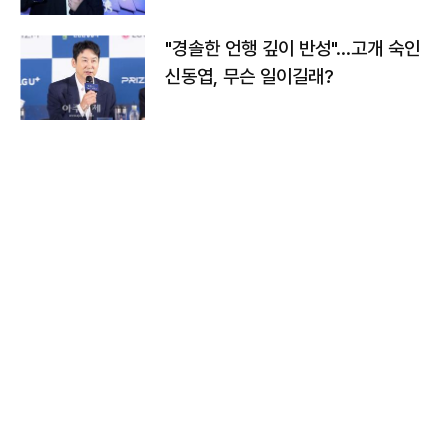
"경솔한 언행 깊이 반성"…고개 숙인
신동엽, 무슨 일이길래?