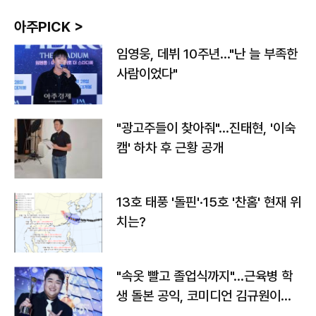
아주PICK >
임영웅, 데뷔 10주년…"난 늘 부족한
사람이었다"
"광고주들이 찾아줘"…진태현, '이숙
캠' 하차 후 근황 공개
13호 태풍 '돌핀'·15호 '찬홈' 현재 위
치는?
"속옷 빨고 졸업식까지"…근육병 학
생 돌본 공익, 코미디언 김규원이었
다