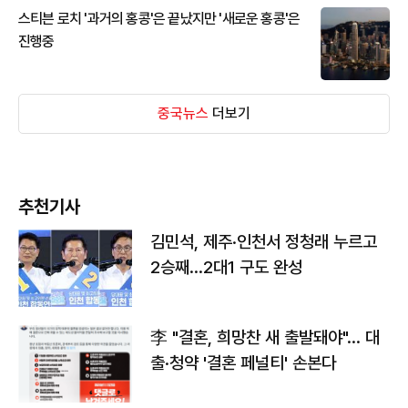
스티븐 로치 '과거의 홍콩'은 끝났지만 '새로운 홍콩'은
진행중
중국뉴스
더보기
추천기사
김민석, 제주·인천서 정청래 누르고
2승째…2대1 구도 완성
李 "결혼, 희망찬 새 출발돼야"… 대
출·청약 '결혼 페널티' 손본다