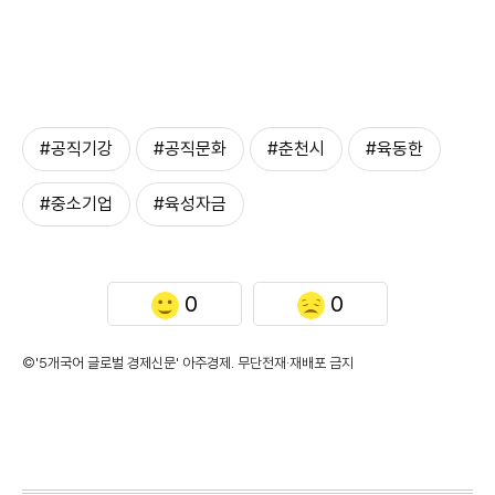
#공직기강
#공직문화
#춘천시
#육동한
#중소기업
#육성자금
0
0
©'5개국어 글로벌 경제신문' 아주경제. 무단전재·재배포 금지