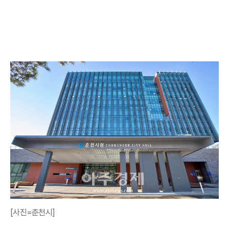
[사진=춘천시]