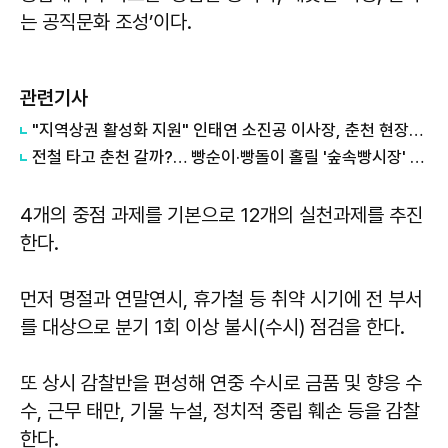
는 공직문화 조성’이다.
관련기사
"지역상권 활성화 지원" 인태연 소진공 이사장, 춘천 현장방문
전철 타고 춘천 갈까?… 빵순이·빵돌이 홀릴 '숲속빵시장' 열린다
4개의 중점 과제를 기본으로 12개의 실천과제를 추진
한다.
먼저 명절과 연말연시, 휴가철 등 취약 시기에 전 부서
를 대상으로 분기 1회 이상 불시(수시) 점검을 한다.
또 상시 감찰반을 편성해 연중 수시로 금품 및 향응 수
수, 근무 태만, 기물 누설, 정치적 중립 훼손 등을 감찰
한다.