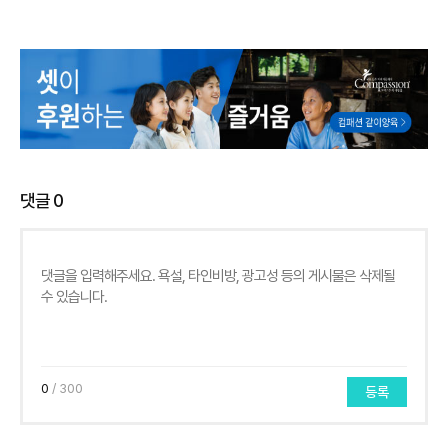
댓글
0
0
/ 300
등록