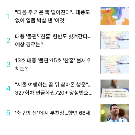
"다음 주 기온 뚝 떨어진다"…태풍도
1
없이 열돔 박살 낸 '이것'
태풍 '돌핀'·'찬홈' 한반도 빗겨간다…
2
예상 경로는?
13호 태풍 '돌핀'·15호 '찬홈' 현재 위
3
치는?
"서울 여행하는 꿈 뒤 찾아온 행운"…
4
327회차 연금복권720+ 당첨번호조
회 주목
5
'축구의 신' 메시 부친상…향년 68세