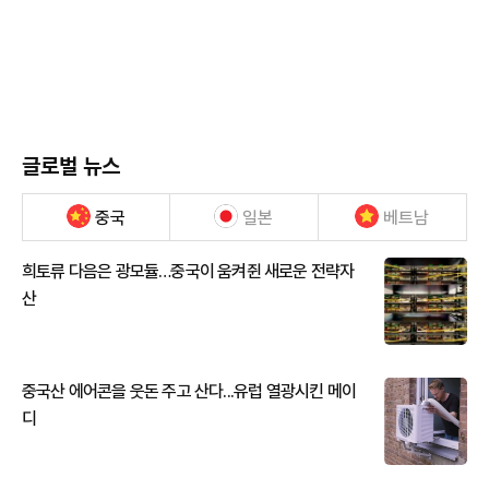
글로벌 뉴스
중국
일본
베트남
희토류 다음은 광모듈…중국이 움켜쥔 새로운 전략자
산
중국산 에어콘을 웃돈 주고 산다...유럽 열광시킨 메이
디