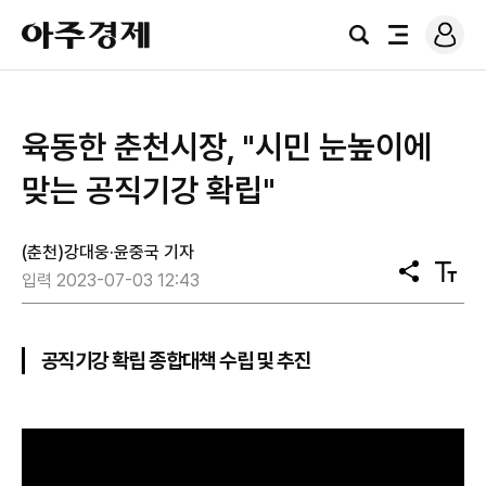
로
아
그
검
전
주
인
색
체
경
메
제
뉴
육동한 춘천시장, "시민 눈높이에
맞는 공직기강 확립"
(춘천)강대웅·윤중국 기자
공
텍
입력 2023-07-03 12:43
유
스
트
크
기
공직기강 확립 종합대책 수립 및 추진