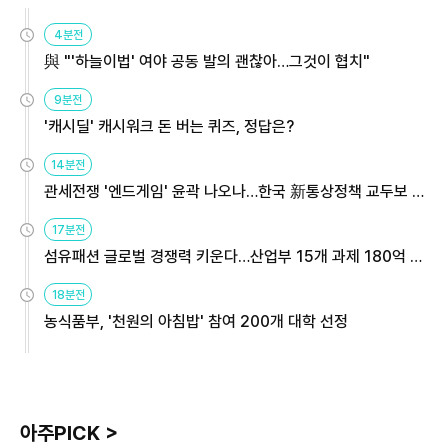
4분전
與 "'하늘이법' 여야 공동 발의 괜찮아…그것이 협치"
9분전
'캐시딜' 캐시워크 돈 버는 퀴즈, 정답은?
14분전
관세전쟁 '엔드게임' 윤곽 나오나…한국 新통상정책 교두보 활
용해야
17분전
섬유패션 글로벌 경쟁력 키운다…산업부 15개 과제 180억 지
원
18분전
농식품부, '천원의 아침밥' 참여 200개 대학 선정
아주PICK >