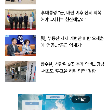
李대통령 "군, 내란 이후 신뢰 회복
해야…지휘부 헌신해달라"
與, 부동산 세제 개편안 비판 오세훈
에 '맹공'…"공급 억제기"
합수본, 선관위 9곳 추가 압색…강남
·서초도 '투표율 허위 입력' 정황
더보기
arrow_forward_ios