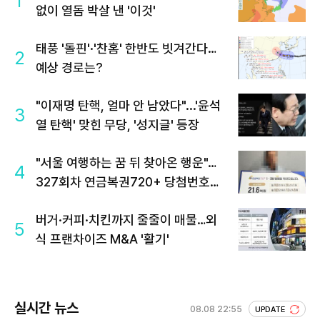
1
없이 열돔 박살 낸 '이것'
태풍 '돌핀'·'찬홈' 한반도 빗겨간다…
2
예상 경로는?
"이재명 탄핵, 얼마 안 남았다"...'윤석
3
열 탄핵' 맞힌 무당, '성지글' 등장
"서울 여행하는 꿈 뒤 찾아온 행운"…
4
327회차 연금복권720+ 당첨번호조
회 주목
버거·커피·치킨까지 줄줄이 매물…외
5
식 프랜차이즈 M&A '활기'
실시간 뉴스
08.08 22:55
UPDATE