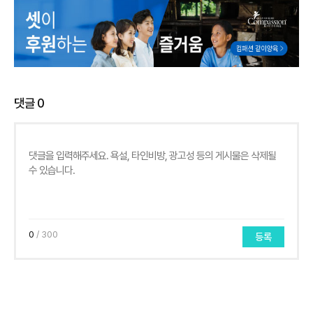
댓글
0
0
/ 300
등록