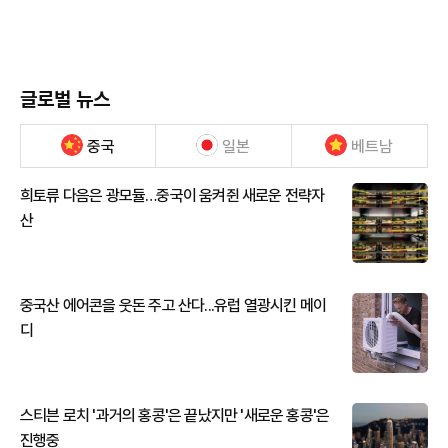
글로벌 뉴스
중국
일본
베트남
희토류 다음은 광모듈…중국이 움켜쥔 새로운 전략자
산
중국산 에어콘을 웃돈 주고 산다...유럽 열광시킨 메이
디
스티븐 로치 '과거의 홍콩'은 끝났지만 '새로운 홍콩'은
진행중