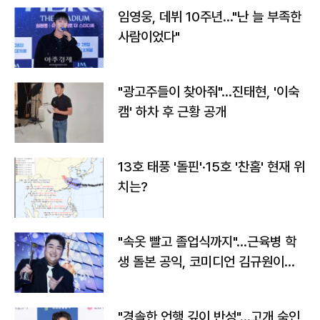
임영웅, 데뷔 10주년…"난 늘 부족한
사람이었다"
"광고주들이 찾아줘"…진태현, '이숙
캠' 하차 후 근황 공개
13호 태풍 '돌핀'·15호 '찬홈' 현재 위
치는?
"속옷 빨고 졸업식까지"…근육병 학
생 돌본 공익, 코미디언 김규원이었
다
"경솔한 언행 깊이 반성"…고개 숙인