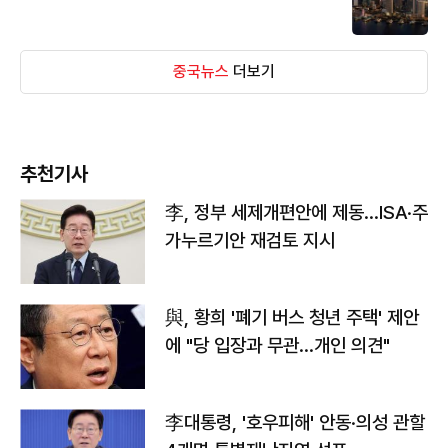
중국뉴스
더보기
추천기사
李, 정부 세제개편안에 제동…ISA·주
가누르기안 재검토 지시
與, 황희 '폐기 버스 청년 주택' 제안
에 "당 입장과 무관…개인 의견"
李대통령, '호우피해' 안동·의성 관할