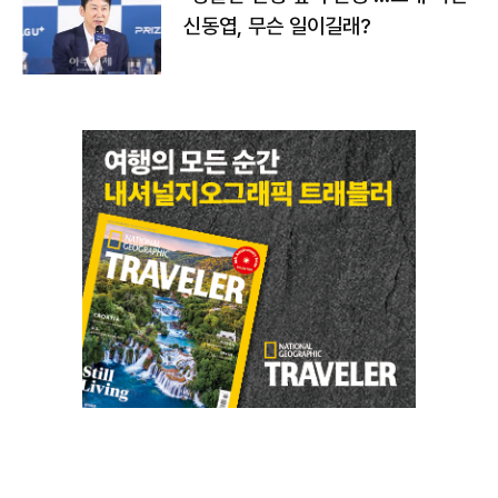
신동엽, 무슨 일이길래?