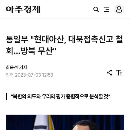
로
아
그
검
전
주
인
색
체
경
메
제
뉴
통일부 "현대아산, 대북접촉신고 철
회…방북 무산"
최윤선 기자
공
텍
입력 2023-07-03 12:53
유
스
트
크
기
"북한의 의도와 우리의 평가 종합적으로 분석할 것"