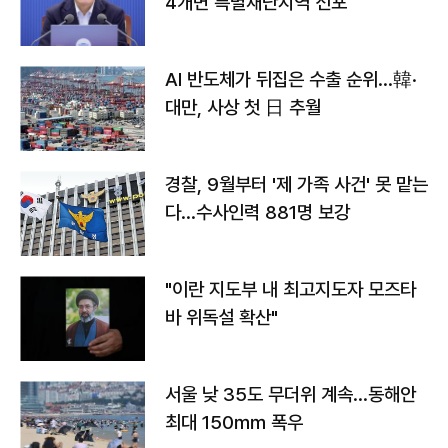
4개면 특별재난지역 선포
AI 반도체가 뒤집은 수출 순위…韓·
대만, 사상 첫 日 추월
경찰, 9월부터 '제 가족 사건' 못 맡는
다…수사인력 881명 보강
"이란 지도부 내 최고지도자 모즈타
바 위독설 확산"
서울 낮 35도 무더위 계속…동해안
최대 150㎜ 폭우