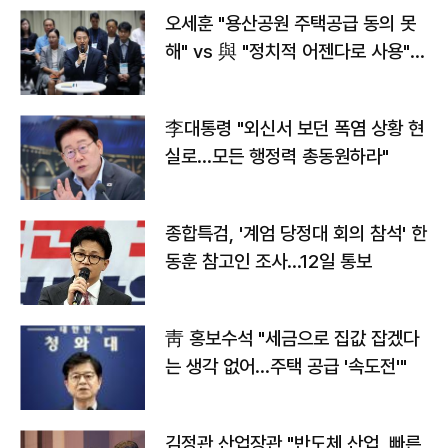
오세훈 "용산공원 주택공급 동의 못
해" vs 與 "정치적 어젠다로 사용"
맞불
李대통령 "외신서 보던 폭염 상황 현
실로…모든 행정력 총동원하라"
종합특검, '계엄 당정대 회의 참석' 한
동훈 참고인 조사...12일 통보
靑 홍보수석 "세금으로 집값 잡겠다
는 생각 없어…주택 공급 '속도전'"
김정관 산업장관 "반도체 산업, 빠른