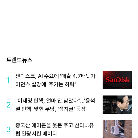
트렌드뉴스
샌디스크, AI 수요에 '매출 4.7배'…가
1
이던스 실망에 '주가는 하락'
"이재명 탄핵, 얼마 안 남았다"...'윤석
2
열 탄핵' 맞힌 무당, '성지글' 등장
중국산 에어콘을 웃돈 주고 산다...유
3
럽 열광시킨 메이디