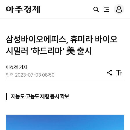
로
아
그
검
전
주
인
색
체
경
메
제
뉴
​삼성바이오에피스, 휴미라 바이오
시밀러 '하드리마' 美 출시
이효정 기자
공
텍
입력 2023-07-03 08:50
유
스
트
크
기
저농도·고농도 제형 동시 확보