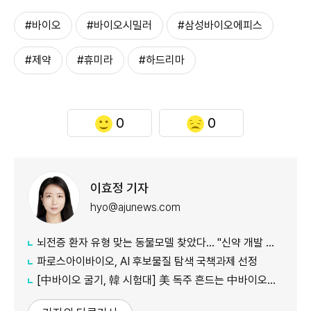
#바이오
#바이오시밀러
#삼성바이오에피스
#제약
#휴미라
#하드리마
0
0
이효정 기자
hyo@ajunews.com
뇌전증 환자 유형 맞는 동물모델 찾았다… "신약 개발 정확도 향상 기대"
파로스아이바이오, AI 후보물질 탐색 국책과제 선정
[中바이오 굴기, 韓 시험대] 美 독주 흔드는 中바이오… 글로벌 신약 질서 재편