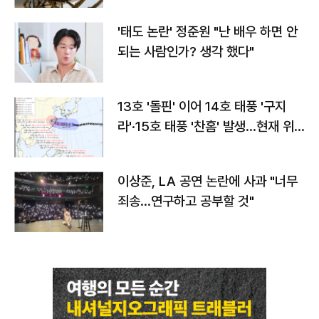
'태도 논란' 정준원 "난 배우 하면 안
되는 사람인가? 생각 했다"
13호 '돌핀' 이어 14호 태풍 '구지
라'·15호 태풍 '찬홈' 발생…현재 위
치와 이동경로는?
이상준, LA 공연 논란에 사과 "너무
죄송…연구하고 공부할 것"