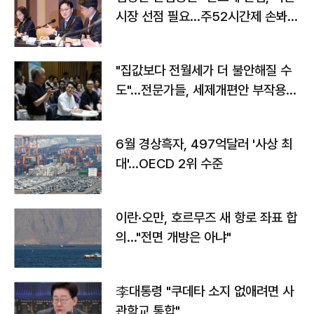
시장 선점 필요…주52시간제 손봐
야"
"집값보다 전월세가 더 불안해질 수
도"…전문가들, 세제개편안 부작용
우려
6월 경상흑자, 497억달러 '사상 최
대'…OECD 2위 수준
이란·오만, 호르무즈 새 항로 좌표 합
의…"전면 개방은 아냐"
李대통령 "쿠데타 소지 없애려면 사
관학교 통합"