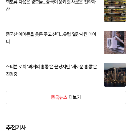
희토류 다음은 광모듈…중국이 움켜쥔 새로운 전략자
산
중국산 에어콘을 웃돈 주고 산다...유럽 열광시킨 메이
디
스티븐 로치 '과거의 홍콩'은 끝났지만 '새로운 홍콩'은
진행중
중국뉴스
더보기
추천기사