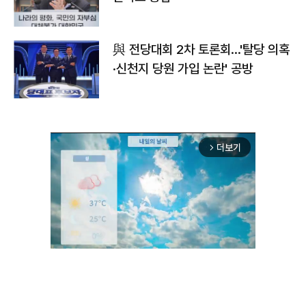
與 전당대회 2차 토론회…'탈당 의혹
·신천지 당원 가입 논란' 공방
더보기
arrow_forward_ios
Unmute