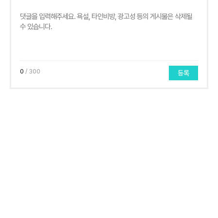
0
/ 300
등록