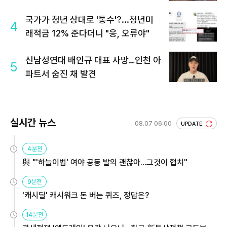
국가가 청년 상대로 '통수'?...청년미
4
래적금 12% 준다더니 "응, 오류야"
신남성연대 배인규 대표 사망…인천 아
5
파트서 숨진 채 발견
실시간 뉴스
08.07 06:00
UPDATE
4분전
與 "'하늘이법' 여야 공동 발의 괜찮아…그것이 협치"
9분전
'캐시딜' 캐시워크 돈 버는 퀴즈, 정답은?
14분전