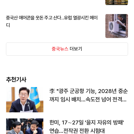
중국산 에어콘을 웃돈 주고 산다...유럽 열광시킨 메이
디
중국뉴스
더보기
추천기사
李 "광주 군공항 기능, 2028년 중순
까지 임시 배치…속도전 넘어 전격
전"
한미, 17∼27일 '을지 자유의 방패'
연습…전작권 전환 시험대