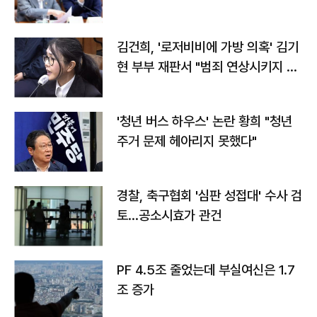
김건희, '로저비비에 가방 의혹' 김기
현 부부 재판서 "범죄 연상시키지 말
라"
'청년 버스 하우스' 논란 황희 "청년
주거 문제 헤아리지 못했다"
경찰, 축구협회 '심판 성접대' 수사 검
토…공소시효가 관건
PF 4.5조 줄었는데 부실여신은 1.7
조 증가