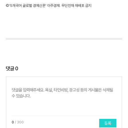
©'5개국어 글로벌 경제신문' 아주경제. 무단전재·재배포 금지
댓글
0
0
/ 300
등록