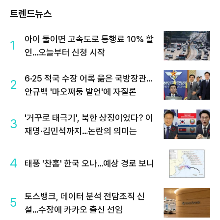
트렌드뉴스
아이 둘이면 고속도로 통행료 10% 할
1
인…오늘부터 신청 시작
6·25 적국 수장 어록 읊은 국방장관…
2
안규백 '마오쩌둥 발언'에 자질론
'거꾸로 태극기', 북한 상징이었다? 이
3
재명·김민석까지…논란의 의미는
4
태풍 '찬홈' 한국 오나…예상 경로 보니
토스뱅크, 데이터 분석 전담조직 신
5
설…수장에 카카오 출신 선임