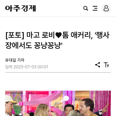
로
아
그
검
전
주
인
색
체
경
메
제
뉴
[포토] 마고 로비♥톰 애커리, '행사
장에서도 꽁냥꽁냥'
유대길 기자
공
텍
입력 2023-07-03 00:01
유
스
트
크
기