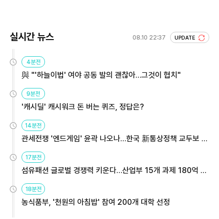
실시간 뉴스
08.10 22:37
UPDATE
4분전
與 "'하늘이법' 여야 공동 발의 괜찮아…그것이 협치"
9분전
'캐시딜' 캐시워크 돈 버는 퀴즈, 정답은?
14분전
관세전쟁 '엔드게임' 윤곽 나오나…한국 新통상정책 교두보 활
용해야
17분전
섬유패션 글로벌 경쟁력 키운다…산업부 15개 과제 180억 지
원
18분전
농식품부, '천원의 아침밥' 참여 200개 대학 선정