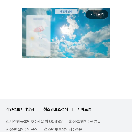
더보기
arrow_forward_ios
Unmute
개인정보처리방침
청소년보호정책
사이트맵
정기간행등록번호 : 서울 아 00493
회장·발행인 : 곽영길
사장·편집인 : 임규진
청소년보호책임자 : 전운