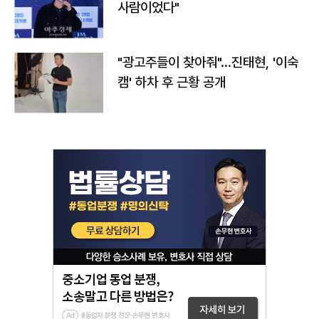
사람이었다"
"광고주들이 찾아줘"…진태현, '이숙
캠' 하차 후 근황 공개