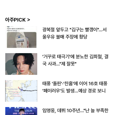
아주PICK >
광복절 앞두고 "김구는 빨갱이"…서
울우유 불매 주장에 황당
'거꾸로 태극기'에 분노한 김희철, 결
국 사과…"제 잘못"
태풍 '돌핀'·'찬홈'에 이어 16호 태풍
'페이러우'도 발생…예상 경로 보니
임영웅, 데뷔 10주년…"난 늘 부족한