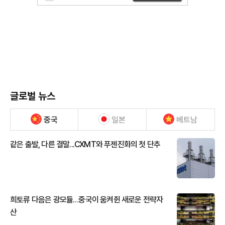
글로벌 뉴스
중국
일본
베트남
같은 출발, 다른 결말...CXMT와 푸젠진화의 첫 단추
희토류 다음은 광모듈…중국이 움켜쥔 새로운 전략자
산