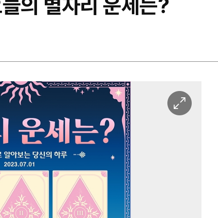
 오늘의 별자리 운세는?
이
미
지
확
대