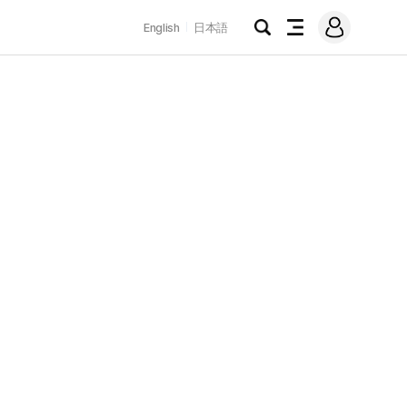
로
English
日本語
그
검
전
인
색
체
메
뉴