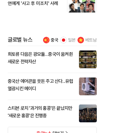
연예계 '사고 후 미조치' 사례
글로벌 뉴스
중국
일본
베트남
희토류 다음은 광모듈…중국이 움켜쥔
새로운 전략자산
중국산 에어콘을 웃돈 주고 산다...유럽
열광시킨 메이디
스티븐 로치 '과거의 홍콩'은 끝났지만
'새로운 홍콩'은 진행중