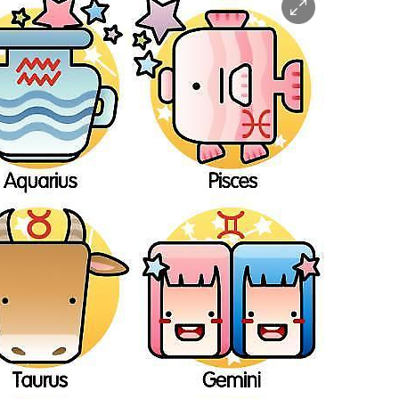
이
미
지
확
대