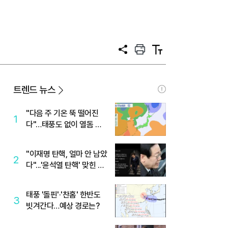
공
프
텍
유
린
스
트
트
크
기
트렌드 뉴스
"다음 주 기온 뚝 떨어진
1
다"…태풍도 없이 열돔 박
살 낸 '이것'
"이재명 탄핵, 얼마 안 남았
2
다"...'윤석열 탄핵' 맞힌 무
당, '성지글' 등장
태풍 '돌핀'·'찬홈' 한반도
3
빗겨간다…예상 경로는?