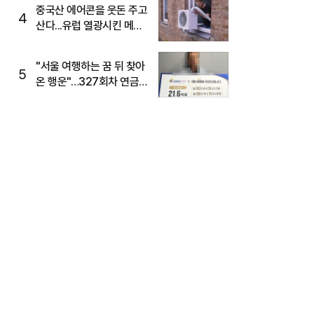
중국산 에어콘을 웃돈 주고
4
산다...유럽 열광시킨 메이
디
"서울 여행하는 꿈 뒤 찾아
5
온 행운"…327회차 연금
복권720+ 당첨번호조회
주목