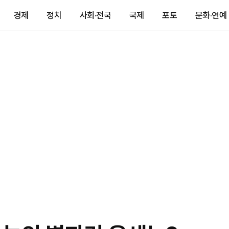
경제
정치
사회·전국
국제
포토
문화·연예