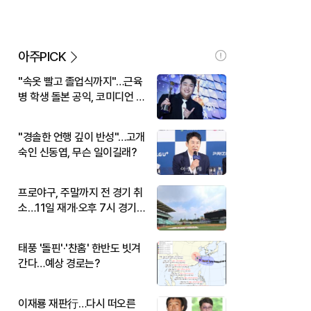
아주PICK
"속옷 빨고 졸업식까지"…근육
병 학생 돌본 공익, 코미디언 김
규원이었다
"경솔한 언행 깊이 반성"…고개
숙인 신동엽, 무슨 일이길래?
프로야구, 주말까지 전 경기 취
소…11일 재개·오후 7시 경기
시작
태풍 '돌핀'·'찬홈' 한반도 빗겨
간다…예상 경로는?
이재룡 재판行…다시 떠오른