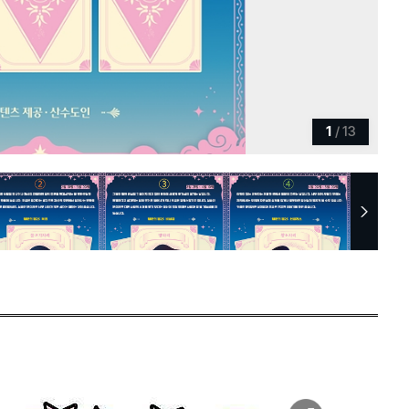
1
/
13