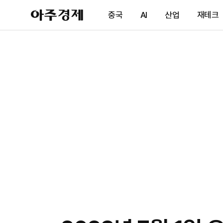
아
중국
AI
산업
재테크
주
경
제