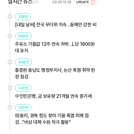
실시간 뉴스
08.08 16:28
UPDATE
21분전
[내일 날씨] 전국 무더위 지속…동해안 강한 비
32분전
주유소 기름값 12주 연속 하락…L당 1800원
대 유지
40분전
홍종완 충남도 행정부지사, 논산 폭염 취약 현
장 점검
1시간전
中인민은행, 금 보유량 21개월 연속 증가세
1시간전
韓총리, 경북 청도 찾아 가뭄·폭염 피해 점
검…"비상 대체 수원 적극 활용"