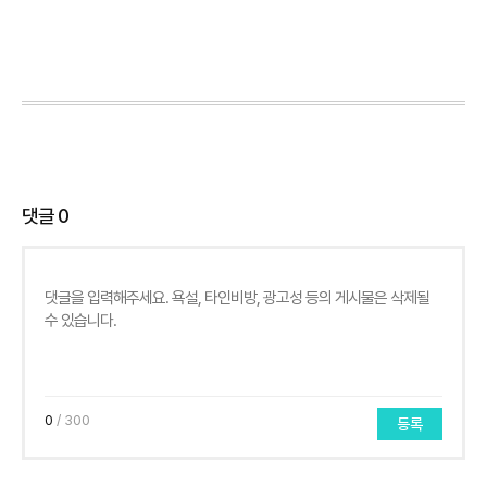
댓글
0
0
/ 300
등록