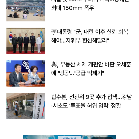
최대 150㎜ 폭우
李대통령 "군, 내란 이후 신뢰 회복
해야…지휘부 헌신해달라"
與, 부동산 세제 개편안 비판 오세훈
에 '맹공'…"공급 억제기"
합수본, 선관위 9곳 추가 압색…강남
·서초도 '투표율 허위 입력' 정황