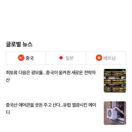
글로벌 뉴스
중국
일본
베트남
희토류 다음은 광모듈…중국이 움켜쥔 새로운 전략자
산
중국산 에어콘을 웃돈 주고 산다...유럽 열광시킨 메이
디