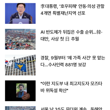
李대통령, '호우피해' 안동·의성 관할
4개면 특별재난지역 선포
AI 반도체가 뒤집은 수출 순위…韓·
대만, 사상 첫 日 추월
경찰, 9월부터 '제 가족 사건' 못 맡는
다…수사인력 881명 보강
"이란 지도부 내 최고지도자 모즈타
바 위독설 확산"
서울 낮 35도 무더위 계속…동해안