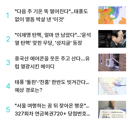
"다음 주 기온 뚝 떨어진다"…태풍도
1
없이 열돔 박살 낸 '이것'
"이재명 탄핵, 얼마 안 남았다"...'윤석
2
열 탄핵' 맞힌 무당, '성지글' 등장
중국산 에어콘을 웃돈 주고 산다...유
3
럽 열광시킨 메이디
태풍 '돌핀'·'찬홈' 한반도 빗겨간다…
4
예상 경로는?
"서울 여행하는 꿈 뒤 찾아온 행운"…
5
327회차 연금복권720+ 당첨번호조
회 주목