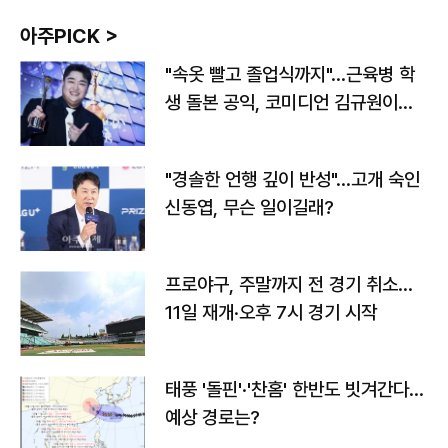
아주PICK >
"속옷 빨고 졸업식까지"…근육병 학
생 돌본 공익, 코미디언 김규원이었
다
"경솔한 언행 깊이 반성"…고개 숙인
신동엽, 무슨 일이길래?
프로야구, 주말까지 전 경기 취소…
11일 재개·오후 7시 경기 시작
태풍 '돌핀'·'찬홈' 한반도 빗겨간다…
예상 경로는?