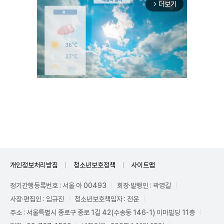
더보기
arrow_forward_ios
Unmute
개인정보처리방침
청소년보호정책
사이트맵
정기간행등록번호 : 서울 아 00493
회장·발행인 : 곽영길
사장·편집인 : 임규진
청소년보호책임자 : 전운
주소 : 서울특별시 종로구 종로 1길 42(수송동 146-1) 이마빌딩 11층