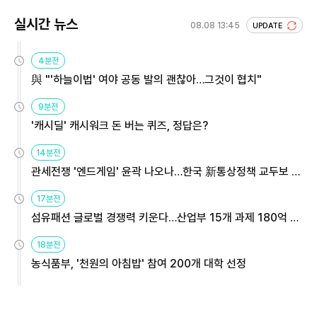
실시간 뉴스
08.08 13:45
UPDATE
4분전
與 "'하늘이법' 여야 공동 발의 괜찮아…그것이 협치"
9분전
'캐시딜' 캐시워크 돈 버는 퀴즈, 정답은?
14분전
관세전쟁 '엔드게임' 윤곽 나오나…한국 新통상정책 교두보 활
용해야
17분전
섬유패션 글로벌 경쟁력 키운다…산업부 15개 과제 180억 지
원
18분전
농식품부, '천원의 아침밥' 참여 200개 대학 선정