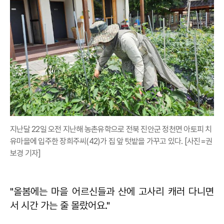
지난달 22일 오전 지난해 농촌유학으로 전북 진안군 정천면 아토피 치
유마을에 입주한 장희주씨(42)가 집 앞 텃밭을 가꾸고 있다. [사진=권
보경 기자]
"올봄에는 마을 어르신들과 산에 고사리 캐러 다니면
서 시간 가는 줄 몰랐어요."