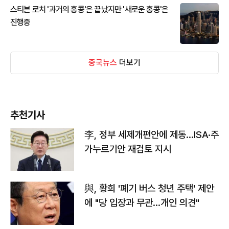
스티븐 로치 '과거의 홍콩'은 끝났지만 '새로운 홍콩'은
진행중
중국뉴스
더보기
추천기사
李, 정부 세제개편안에 제동…ISA·주
가누르기안 재검토 지시
與, 황희 '폐기 버스 청년 주택' 제안
에 "당 입장과 무관…개인 의견"