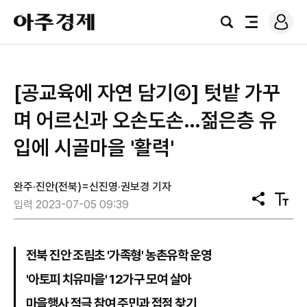
로
아
그
검
전
주
인
색
체
경
메
제
뉴
[공교육에 자연 담기④] 텃밭 가꾸
며 어르신과 오손도손…젊은층 유
입에 시골마을 '활력'
완주·진안(전북)=신진영·권보경 기자
공
텍
입력 2023-07-05 09:39
유
스
트
크
기
전북 진안 조림초 '가족형' 농촌유학 운영
'아토피 치유마을' 12가구 모여 살아
마을행사 적극 참여 주민과 접점 찾기