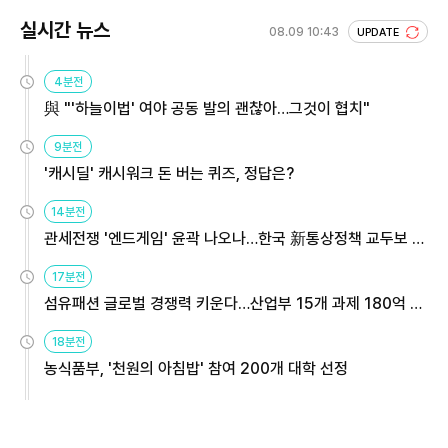
실시간 뉴스
08.09 10:43
UPDATE
4분전
與 "'하늘이법' 여야 공동 발의 괜찮아…그것이 협치"
9분전
'캐시딜' 캐시워크 돈 버는 퀴즈, 정답은?
14분전
관세전쟁 '엔드게임' 윤곽 나오나…한국 新통상정책 교두보 활
용해야
17분전
섬유패션 글로벌 경쟁력 키운다…산업부 15개 과제 180억 지
원
18분전
농식품부, '천원의 아침밥' 참여 200개 대학 선정