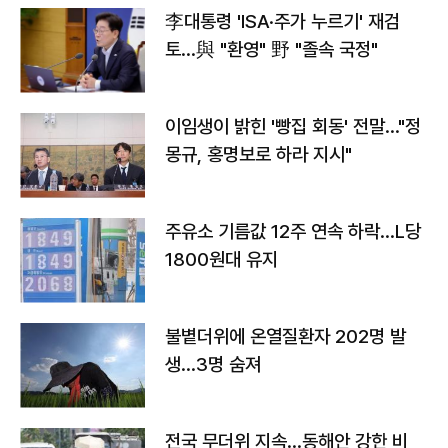
李대통령 'ISA·주가 누르기' 재검
토…與 "환영" 野 "졸속 국정"
이임생이 밝힌 '빵집 회동' 전말…"정
몽규, 홍명보로 하라 지시"
주유소 기름값 12주 연속 하락…L당
1800원대 유지
불볕더위에 온열질환자 202명 발
생…3명 숨져
전국 무더위 지속…동해안 강한 비