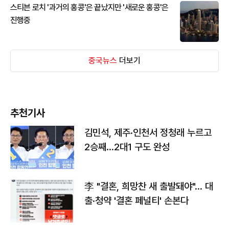
스티븐 로치 '과거의 홍콩'은 끝났지만 '새로운 홍콩'은
진행중
중국뉴스
더보기
추천기사
김민석, 제주·인천서 정청래 누르고
2승째…2대1 구도 완성
李 "결혼, 희망찬 새 출발돼야"… 대
출·청약 '결혼 페널티' 손본다