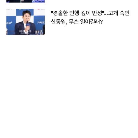
"경솔한 언행 깊이 반성"…고개 숙인
신동엽, 무슨 일이길래?