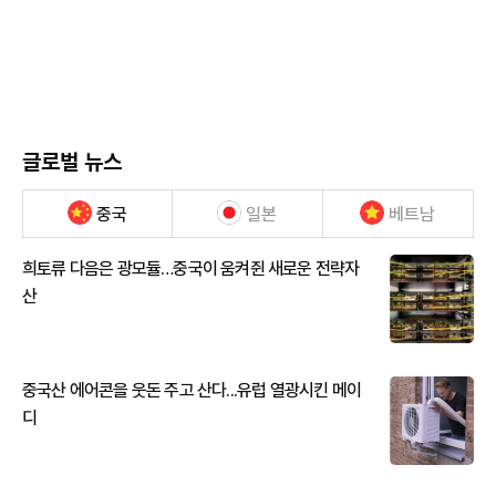
글로벌 뉴스
중국
일본
베트남
희토류 다음은 광모듈…중국이 움켜쥔 새로운 전략자
산
중국산 에어콘을 웃돈 주고 산다...유럽 열광시킨 메이
디