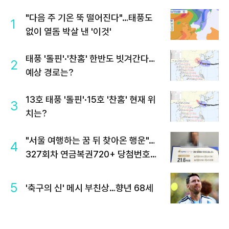
"다음 주 기온 뚝 떨어진다"…태풍도
1
없이 열돔 박살 낸 '이것'
태풍 '돌핀'·'찬홈' 한반도 빗겨간다…
2
예상 경로는?
13호 태풍 '돌핀'·15호 '찬홈' 현재 위
3
치는?
"서울 여행하는 꿈 뒤 찾아온 행운"…
4
327회차 연금복권720+ 당첨번호조
회 주목
5
'축구의 신' 메시 부친상…향년 68세