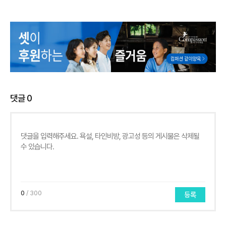
댓글
0
0
/ 300
등록