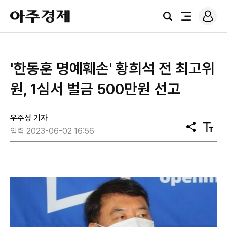
로
아
그
검
전
주
인
색
체
경
메
제
뉴
'한동훈 명예훼손' 황희석 전 최고위
원, 1심서 벌금 500만원 선고
우주성 기자
공
텍
입력 2023-06-02 16:56
유
스
트
크
기