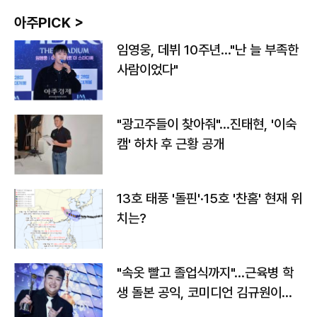
아주PICK >
임영웅, 데뷔 10주년…"난 늘 부족한
사람이었다"
"광고주들이 찾아줘"…진태현, '이숙
캠' 하차 후 근황 공개
13호 태풍 '돌핀'·15호 '찬홈' 현재 위
치는?
"속옷 빨고 졸업식까지"…근육병 학
생 돌본 공익, 코미디언 김규원이었
다