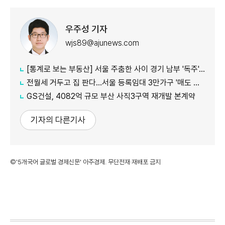
우주성 기자
wjs89@ajunews.com
[통계로 보는 부동산] 서울 주춤한 사이 경기 남부 '독주'…세제 개편에 실수요 이동 빨라지나
전월세 거두고 집 판다…서울 등록임대 3만가구 '매도 기로'
GS건설, 4082억 규모 부산 사직3구역 재개발 본계약
기자의 다른기사
©'5개국어 글로벌 경제신문' 아주경제. 무단전재·재배포 금지