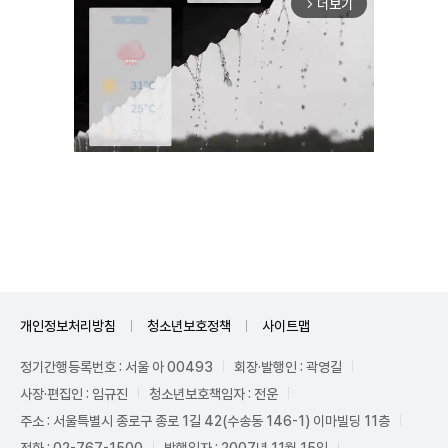
더보기
arrow_forward_ios
Unmute
개인정보처리방침
청소년보호정책
사이트맵
정기간행등록번호 : 서울 아 00493
회장·발행인 : 곽영길
사장·편집인 : 임규진
청소년보호책임자 : 전운
주소 : 서울특별시 종로구 종로 1길 42(수송동 146-1) 이마빌딩 11층
전화 : 02-767-1500
발행일자 : 2007년 11월 15일