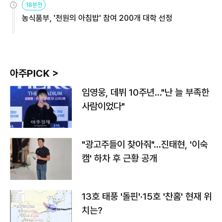
18분전
농식품부, '천원의 아침밥' 참여 200개 대학 선정
아주PICK >
임영웅, 데뷔 10주년…"난 늘 부족한
사람이었다"
"광고주들이 찾아줘"…진태현, '이숙
캠' 하차 후 근황 공개
13호 태풍 '돌핀'·15호 '찬홈' 현재 위
치는?