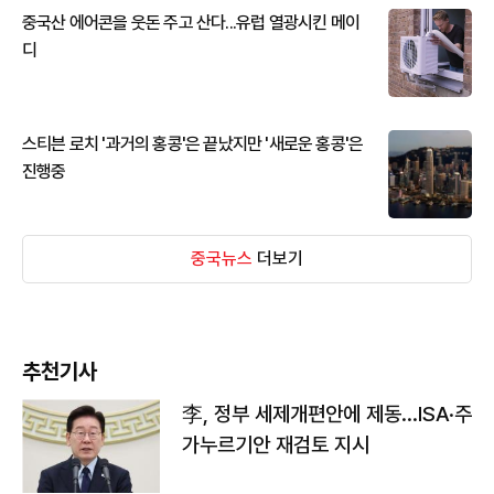
중국산 에어콘을 웃돈 주고 산다...유럽 열광시킨 메이
디
스티븐 로치 '과거의 홍콩'은 끝났지만 '새로운 홍콩'은
진행중
중국뉴스
더보기
추천기사
李, 정부 세제개편안에 제동…ISA·주
가누르기안 재검토 지시