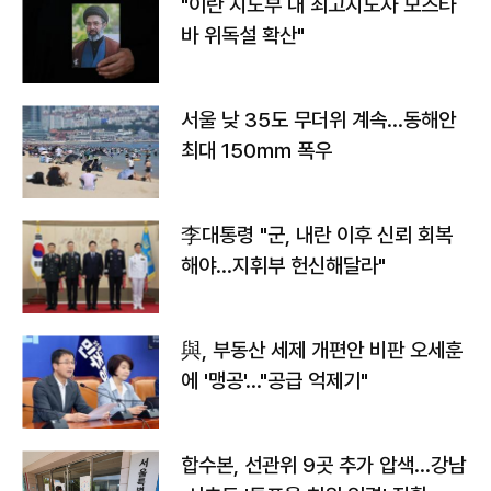
"이란 지도부 내 최고지도자 모즈타
바 위독설 확산"
서울 낮 35도 무더위 계속…동해안
최대 150㎜ 폭우
李대통령 "군, 내란 이후 신뢰 회복
해야…지휘부 헌신해달라"
與, 부동산 세제 개편안 비판 오세훈
에 '맹공'…"공급 억제기"
합수본, 선관위 9곳 추가 압색…강남