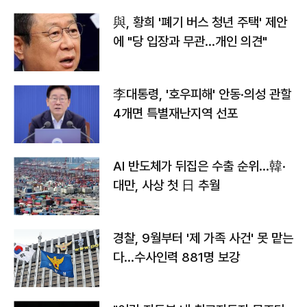
與, 황희 '폐기 버스 청년 주택' 제안
에 "당 입장과 무관…개인 의견"
李대통령, '호우피해' 안동·의성 관할
4개면 특별재난지역 선포
AI 반도체가 뒤집은 수출 순위…韓·
대만, 사상 첫 日 추월
경찰, 9월부터 '제 가족 사건' 못 맡는
다…수사인력 881명 보강