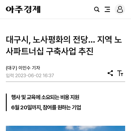
로
아
그
검
전
주
인
색
체
경
메
제
뉴
대구시, 노사평화의 전당… 지역 노
사파트너십 구축사업 추진
(대구) 이인수 기자
공
텍
입력 2023-06-02 16:37
유
스
트
크
기
행사 및 교육에 소요되는 비용 지원
6월 20일까지, 참여를 원하는 기업