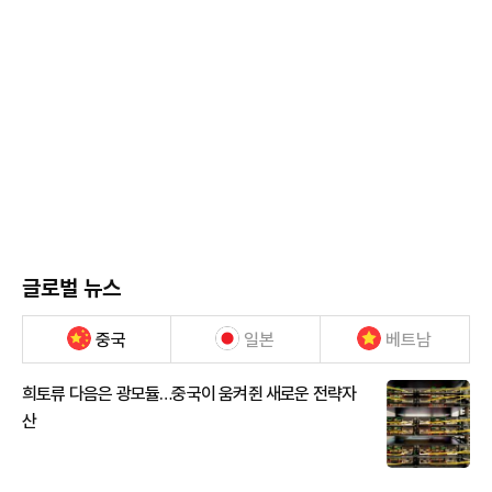
글로벌 뉴스
중국
일본
베트남
희토류 다음은 광모듈…중국이 움켜쥔 새로운 전략자
산