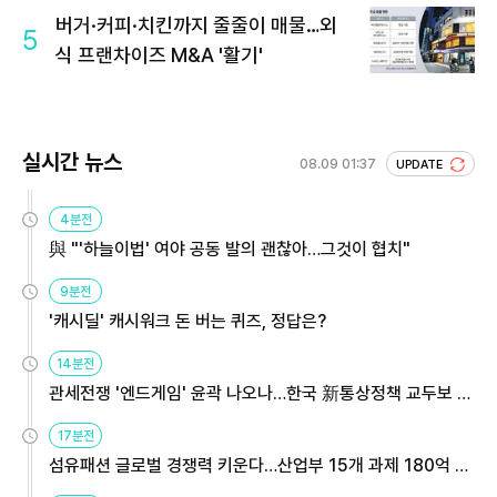
버거·커피·치킨까지 줄줄이 매물…외
5
식 프랜차이즈 M&A '활기'
실시간 뉴스
08.09 01:37
UPDATE
4분전
與 "'하늘이법' 여야 공동 발의 괜찮아…그것이 협치"
9분전
'캐시딜' 캐시워크 돈 버는 퀴즈, 정답은?
14분전
관세전쟁 '엔드게임' 윤곽 나오나…한국 新통상정책 교두보 활
용해야
17분전
섬유패션 글로벌 경쟁력 키운다…산업부 15개 과제 180억 지
원