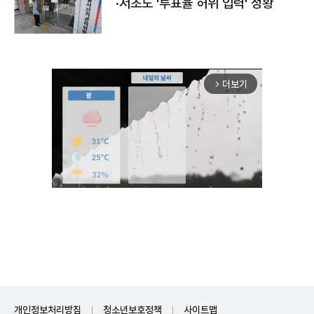
·서초도 '투표율 허위 입력' 정황
더보기
arrow_forward_ios
Mute
개인정보처리방침
청소년보호정책
사이트맵