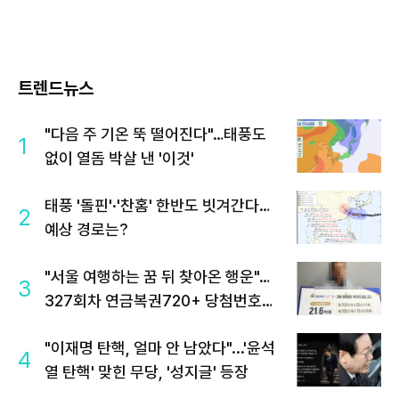
트렌드뉴스
"다음 주 기온 뚝 떨어진다"…태풍도
1
없이 열돔 박살 낸 '이것'
태풍 '돌핀'·'찬홈' 한반도 빗겨간다…
2
예상 경로는?
"서울 여행하는 꿈 뒤 찾아온 행운"…
3
327회차 연금복권720+ 당첨번호조
회 주목
"이재명 탄핵, 얼마 안 남았다"...'윤석
4
열 탄핵' 맞힌 무당, '성지글' 등장