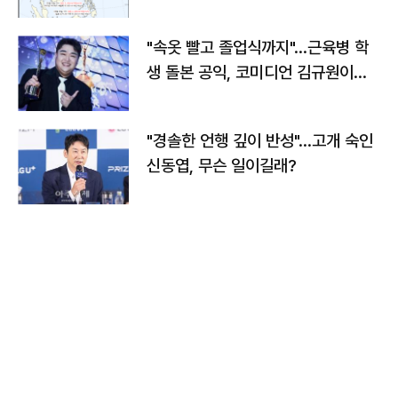
"속옷 빨고 졸업식까지"…근육병 학
생 돌본 공익, 코미디언 김규원이었
다
"경솔한 언행 깊이 반성"…고개 숙인
신동엽, 무슨 일이길래?