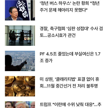
'청년 버스 하우스' 논란 황희 "청년
주거 문제 헤아리지 못했다"
경찰, 축구협회 '심판 성접대' 수사 검
토…공소시효가 관건
PF 4.5조 줄었는데 부실여신은 1.7
조 증가
미 상원, '클래리티법' 표결 없이 휴
회…11월 중간선거 전 처리 불투명
트럼프 "이란에 수위 낮춰 대응"…추