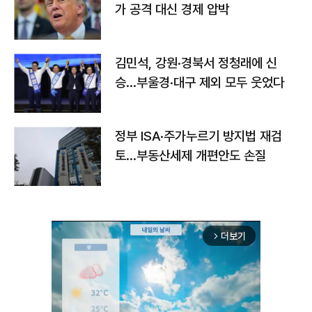
가 공격 대신 경제 압박
김민석, 강원·경북서 정청래에 신
승…부울경·대구 제외 모두 웃었다
정부 ISA·주가누르기 방지법 재검
토…부동산세제 개편안도 손질
더보기
arrow_forward_ios