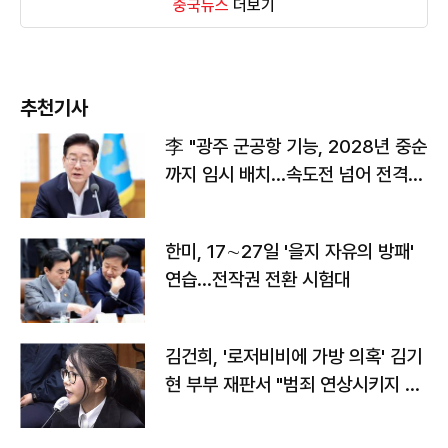
중국뉴스
더보기
추천기사
李 "광주 군공항 기능, 2028년 중순
까지 임시 배치…속도전 넘어 전격
전"
한미, 17∼27일 '을지 자유의 방패'
연습…전작권 전환 시험대
김건희, '로저비비에 가방 의혹' 김기
현 부부 재판서 "범죄 연상시키지 말
라"