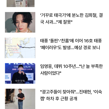
'거꾸로 태극기'에 분노한 김희철, 결
국 사과…"제 잘못"
태풍 '돌핀'·'찬홈'에 이어 16호 태풍
'페이러우'도 발생…예상 경로 보니
임영웅, 데뷔 10주년…"난 늘 부족한
사람이었다"
"광고주들이 찾아줘"…진태현, '이숙
캠' 하차 후 근황 공개