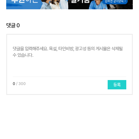
댓글
0
0
/ 300
등록