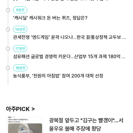
9분전
'캐시딜' 캐시워크 돈 버는 퀴즈, 정답은?
14분전
관세전쟁 '엔드게임' 윤곽 나오나…한국 新통상정책 교두보 활
용해야
17분전
섬유패션 글로벌 경쟁력 키운다…산업부 15개 과제 180억 지
원
18분전
농식품부, '천원의 아침밥' 참여 200개 대학 선정
아주PICK >
광복절 앞두고 "김구는 빨갱이"…서
울우유 불매 주장에 황당