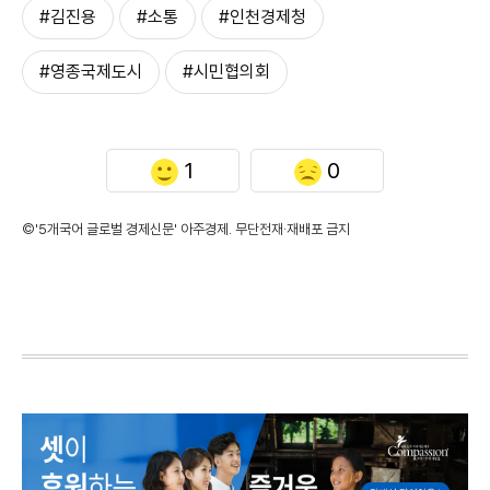
#김진용
#소통
#인천경제청
#영종국제도시
#시민협의회
1
0
©'5개국어 글로벌 경제신문' 아주경제. 무단전재·재배포 금지