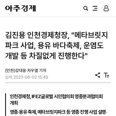
로
아
그
검
전
주
인
색
체
경
메
제
뉴
김진용 인천경제청장, "메타브릿지
파크 사업, 용유 바다축제, 운염도
개발 등 차질없게 진행한다"
(인천)강대웅·차우열 기자
공
텍
입력 2023-06-02 15:49
유
스
트
크
기
인천경제청, IFEZ글로벌 시민협의회 영종분과협의회
개최
영종·용유 축제, 메타브릿지파크 등 영종 진행 사업 설명·