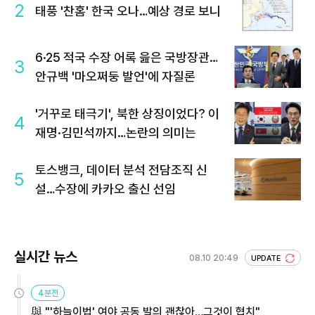
2
태풍 '찬홈' 한국 오나…예상 경로 보니
6·25 적국 수장 어록 읊은 국방장관…
3
안규백 '마오쩌둥 발언'에 자질론
'거꾸로 태극기', 북한 상징이었다? 이
4
재명·김민석까지…논란의 의미는
토스뱅크, 데이터 분석 전담조직 신
5
설…수장에 카카오 출신 선임
실시간 뉴스
08.10 20:49
UPDATE
4분전
與 "'하늘이법' 여야 공동 발의 괜찮아…그것이 협치"