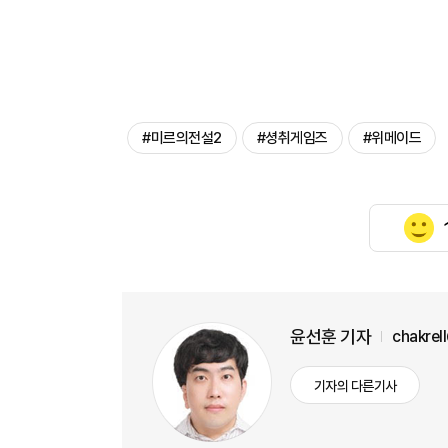
#미르의전설2
#셩취게임즈
#위메이드
윤선훈 기자
chakrel
기자의 다른기사