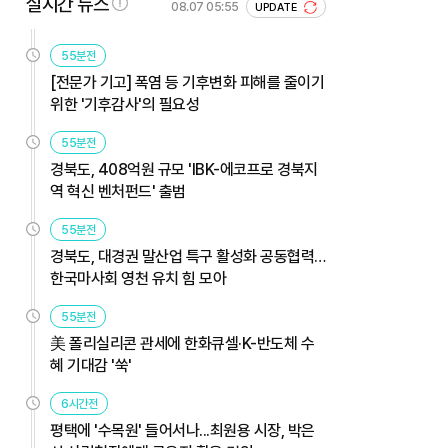
실시간 뉴스
08.07 05:55
UPDATE
55분전
[전문가 기고] 폭염 등 기후변화 피해를 줄이기
위한 '기후감사'의 필요성
55분전
경북도, 408억원 규모 'IBK-에코프로 경북지
역 혁신 벤처펀드' 출범
55분전
경북도, 대경권 말산업 특구 활성화 공동협력…
한국마사회 영천 유치 힘 모아
55분전
美 폴리실리콘 관세에 한화큐셀·K-반도체 수
혜 기대감 '쑥'
6시간전
평택에 '수목원' 들어서나...최원용 시장, 박은