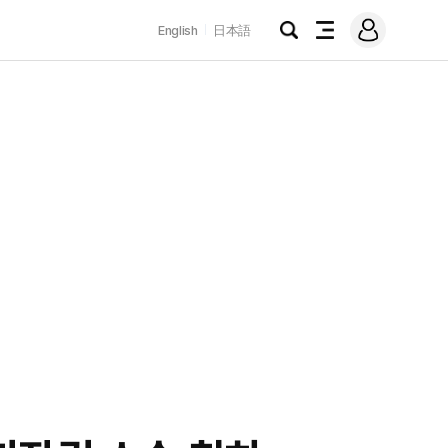
로
English
日本語
그
검
전
인
색
체
메
뉴