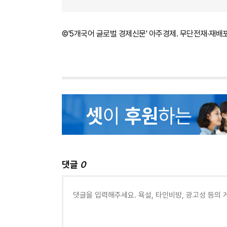
©'5개국어 글로벌 경제신문' 아주경제. 무단전재·재배
댓글
0