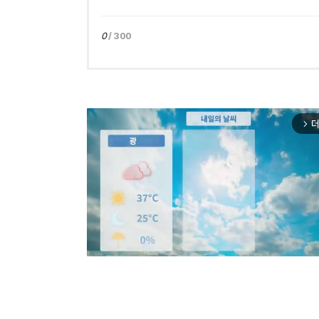
0
/ 300
더
arrow_forward_ios
Mut