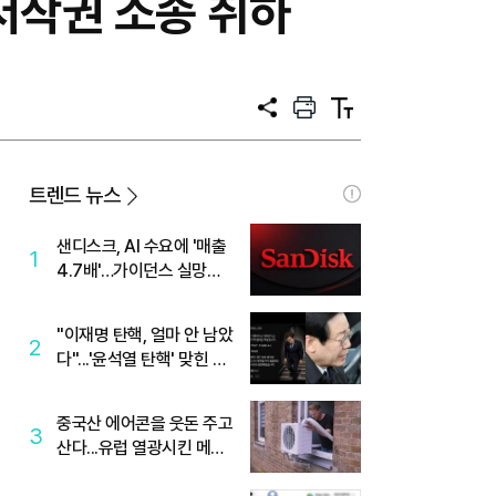
 저작권 소송 취하
공
프
텍
유
린
스
트
트
크
기
트렌드 뉴스
샌디스크, AI 수요에 '매출
1
4.7배'…가이던스 실망에
'주가는 하락'
"이재명 탄핵, 얼마 안 남았
2
다"...'윤석열 탄핵' 맞힌 무
당, '성지글' 등장
중국산 에어콘을 웃돈 주고
3
산다...유럽 열광시킨 메이
디