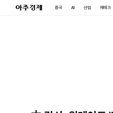
아
중국
AI
산업
재테크
주
경
제