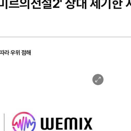
'미르의전설2' 상대 제기한
따라 우위 점해
이
미
지
확
대