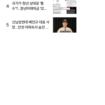
국가가 청년 상대로 '통
4
수'?...청년미래적금 12%
준다더니 "응, 오류야"
신남성연대 배인규 대표 사
5
망…인천 아파트서 숨진 채
발견