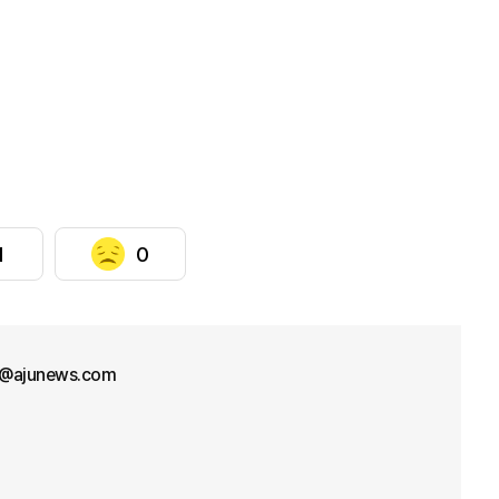
1
0
l@ajunews.com