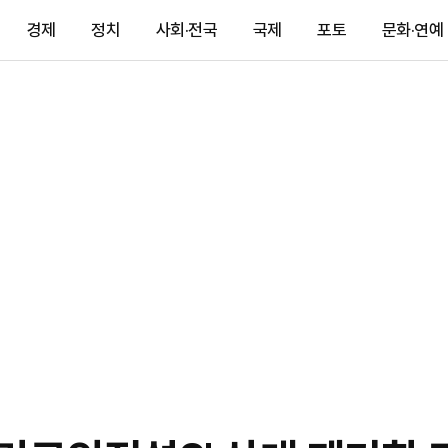
경제
정치
사회·전국
국제
포토
문화·연예