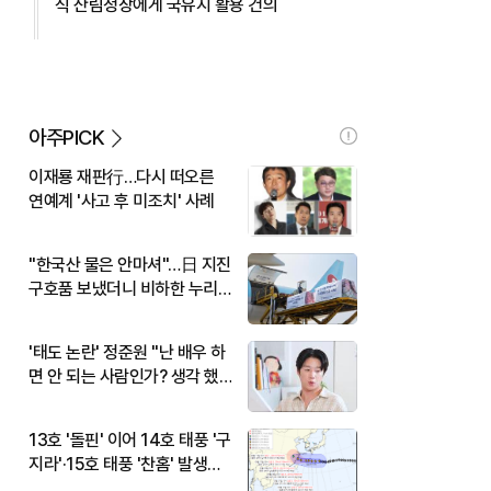
식 산림청장에게 국유지 활용 건의
아주PICK
이재룡 재판行…다시 떠오른
연예계 '사고 후 미조치' 사례
"한국산 물은 안마셔"…日 지진
구호품 보냈더니 비하한 누리
꾼
'태도 논란' 정준원 "난 배우 하
면 안 되는 사람인가? 생각 했
다"
13호 '돌핀' 이어 14호 태풍 '구
지라'·15호 태풍 '찬홈' 발생…
현재 위치와 이동경로는?