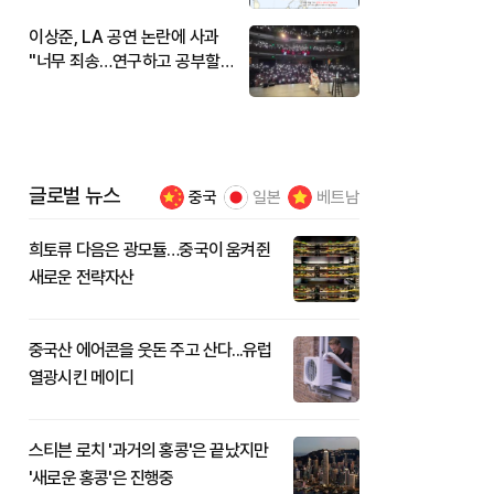
이상준, LA 공연 논란에 사과
"너무 죄송…연구하고 공부할
것"
글로벌 뉴스
중국
일본
베트남
희토류 다음은 광모듈…중국이 움켜쥔
새로운 전략자산
중국산 에어콘을 웃돈 주고 산다...유럽
열광시킨 메이디
스티븐 로치 '과거의 홍콩'은 끝났지만
'새로운 홍콩'은 진행중