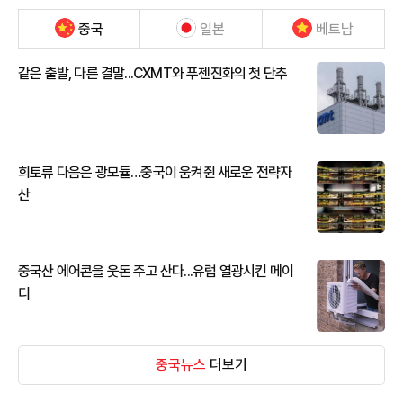
중국
일본
베트남
같은 출발, 다른 결말...CXMT와 푸젠진화의 첫 단추
희토류 다음은 광모듈…중국이 움켜쥔 새로운 전략자
산
중국산 에어콘을 웃돈 주고 산다...유럽 열광시킨 메이
디
중국뉴스
더보기