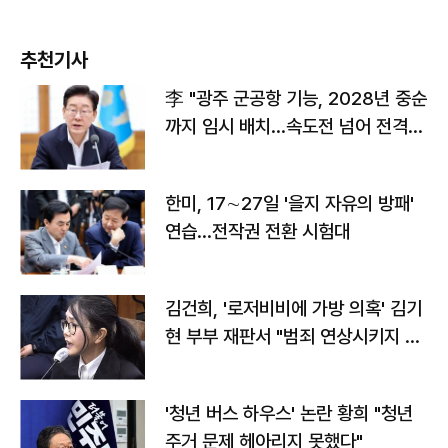
추천기사
李 "광주 군공항 기능, 2028년 중순
까지 임시 배치…속도전 넘어 전격
전"
한미, 17∼27일 '을지 자유의 방패'
연습…전작권 전환 시험대
김건희, '로저비비에 가방 의혹' 김기
현 부부 재판서 "범죄 연상시키지 말
라"
'청년 버스 하우스' 논란 황희 "청년
주거 문제 헤아리지 못했다"