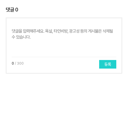
댓글
0
0
/ 300
등록