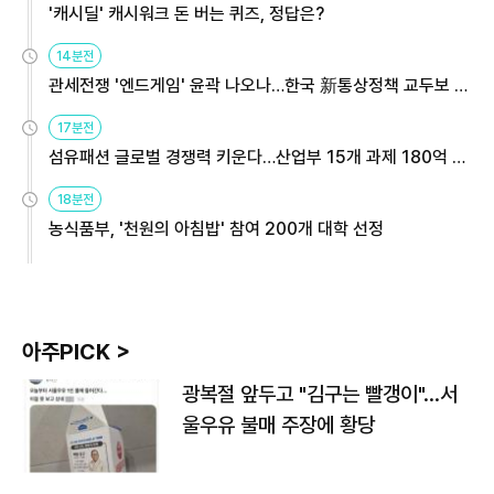
'캐시딜' 캐시워크 돈 버는 퀴즈, 정답은?
14분전
관세전쟁 '엔드게임' 윤곽 나오나…한국 新통상정책 교두보 활
용해야
17분전
섬유패션 글로벌 경쟁력 키운다…산업부 15개 과제 180억 지
원
18분전
농식품부, '천원의 아침밥' 참여 200개 대학 선정
아주PICK >
광복절 앞두고 "김구는 빨갱이"…서
울우유 불매 주장에 황당