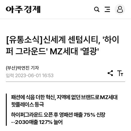
로
아
그
검
전
주
인
색
체
경
메
제
뉴
​[유통소식]신세계 센텀시티, '하이
퍼 그라운드' MZ세대 '열광'
(부산)박연진 기자
공
텍
입력 2023-06-01 16:53
유
스
트
크
기
패션에 식음 더한 혁신, 지역에 없던 브랜드로 MZ세대
핫플레이스 등극
하이퍼그라운드 오픈 후 영패션 매출 75% 신장
···2030매출 127% 늘어