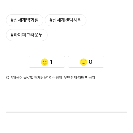
#신세계백화점
#신세계센텀시티
#하이퍼그라운두
1
0
©'5개국어 글로벌 경제신문' 아주경제. 무단전재·재배포 금지