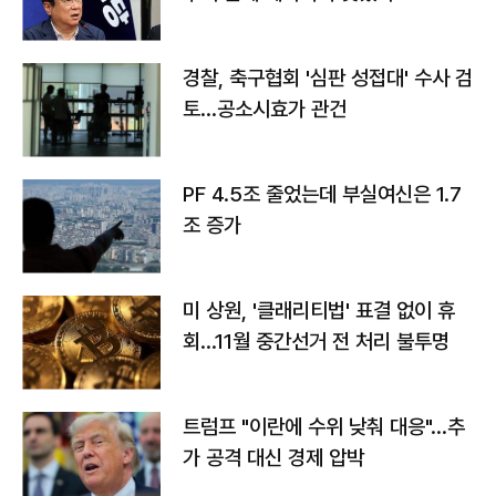
경찰, 축구협회 '심판 성접대' 수사 검
토…공소시효가 관건
PF 4.5조 줄었는데 부실여신은 1.7
조 증가
미 상원, '클래리티법' 표결 없이 휴
회…11월 중간선거 전 처리 불투명
트럼프 "이란에 수위 낮춰 대응"…추
가 공격 대신 경제 압박