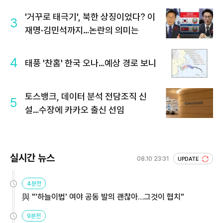
'거꾸로 태극기', 북한 상징이었다? 이
3
재명·김민석까지…논란의 의미는
4
태풍 '찬홈' 한국 오나…예상 경로 보니
토스뱅크, 데이터 분석 전담조직 신
5
설…수장에 카카오 출신 선임
실시간 뉴스
08.10 23:31
UPDATE
4분전
與 "'하늘이법' 여야 공동 발의 괜찮아…그것이 협치"
9분전