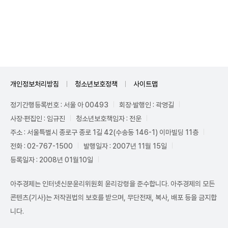
Unmute
개인정보처리방침
청소년보호정책
사이트맵
정기간행등록번호 : 서울 아 00493
회장·발행인 : 곽영길
사장·편집인 : 임규진
청소년보호책임자 : 전운
주소 : 서울특별시 종로구 종로 1길 42(수송동 146-1) 이마빌딩 11층
전화 : 02-767-1500
발행일자 : 2007년 11월 15일
등록일자 : 2008년 01월10일
아주경제는 인터넷신문윤리위원회 윤리강령을 준수합니다. 아주경제의 모든
콘텐츠(기사)는 저작권법의 보호를 받으며, 무단전재, 복사, 배포 등을 금지합
니다.