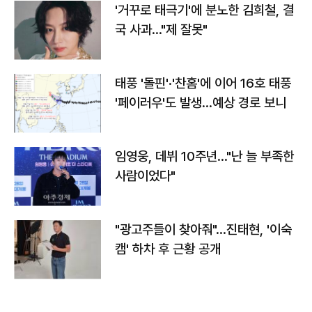
'거꾸로 태극기'에 분노한 김희철, 결
국 사과…"제 잘못"
태풍 '돌핀'·'찬홈'에 이어 16호 태풍
'페이러우'도 발생…예상 경로 보니
임영웅, 데뷔 10주년…"난 늘 부족한
사람이었다"
"광고주들이 찾아줘"…진태현, '이숙
캠' 하차 후 근황 공개