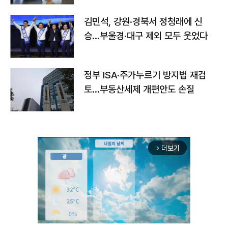
김민석, 강원·경북서 정청래에 신
승…부울경·대구 제외 모두 웃었다
정부 ISA·주가누르기 방지법 재검
토…부동산세제 개편안도 손질
더보기
arrow_forward_ios