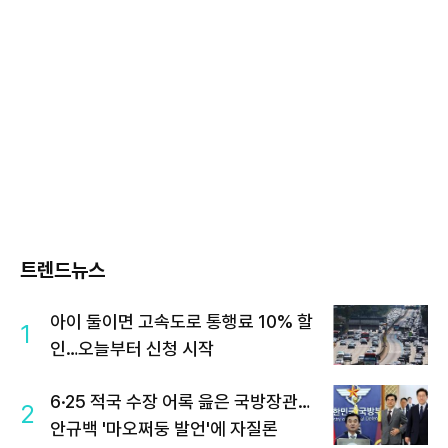
트렌드뉴스
아이 둘이면 고속도로 통행료 10% 할
1
인…오늘부터 신청 시작
6·25 적국 수장 어록 읊은 국방장관…
2
안규백 '마오쩌둥 발언'에 자질론