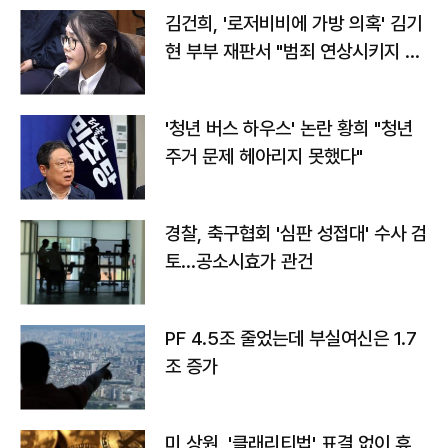
김건희, '로저비비에 가방 의혹' 김기
현 부부 재판서 "범죄 연상시키지 말
라"
'청년 버스 하우스' 논란 황희 "청년
주거 문제 헤아리지 못했다"
경찰, 축구협회 '심판 성접대' 수사 검
토…공소시효가 관건
PF 4.5조 줄었는데 부실여신은 1.7
조 증가
미 상원, '클래리티법' 표결 없이 휴