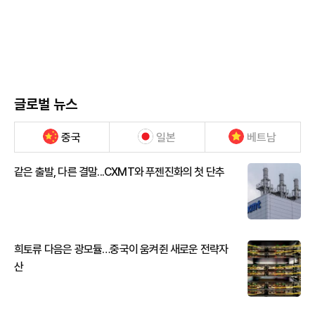
글로벌 뉴스
중국
일본
베트남
같은 출발, 다른 결말...CXMT와 푸젠진화의 첫 단추
희토류 다음은 광모듈…중국이 움켜쥔 새로운 전략자
산