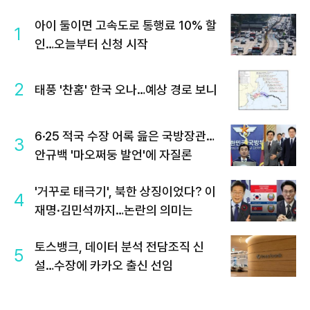
아이 둘이면 고속도로 통행료 10% 할
1
인…오늘부터 신청 시작
2
태풍 '찬홈' 한국 오나…예상 경로 보니
6·25 적국 수장 어록 읊은 국방장관…
3
안규백 '마오쩌둥 발언'에 자질론
'거꾸로 태극기', 북한 상징이었다? 이
4
재명·김민석까지…논란의 의미는
토스뱅크, 데이터 분석 전담조직 신
5
설…수장에 카카오 출신 선임