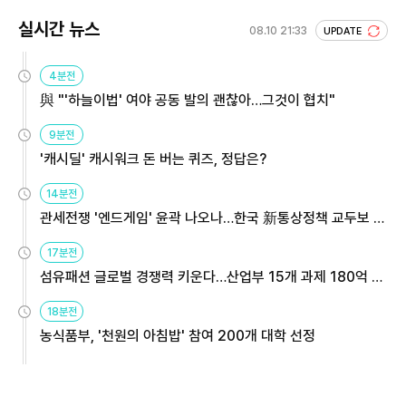
실시간 뉴스
08.10 21:33
UPDATE
4분전
與 "'하늘이법' 여야 공동 발의 괜찮아…그것이 협치"
9분전
'캐시딜' 캐시워크 돈 버는 퀴즈, 정답은?
14분전
관세전쟁 '엔드게임' 윤곽 나오나…한국 新통상정책 교두보 활
용해야
17분전
섬유패션 글로벌 경쟁력 키운다…산업부 15개 과제 180억 지
원
18분전
농식품부, '천원의 아침밥' 참여 200개 대학 선정