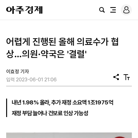
로
아
그
검
전
주
인
색
체
경
메
제
뉴
어렵게 진행된 올해 의료수가 협
상…의원·약국은 '결렬'
이효정 기자
공
텍
입력 2023-06-01 21:06
유
스
트
크
기
내년 1.98% 올라, 추가 재정 소요액 1조1975억
재정 부담 늘어나 건보료 인상 가능성