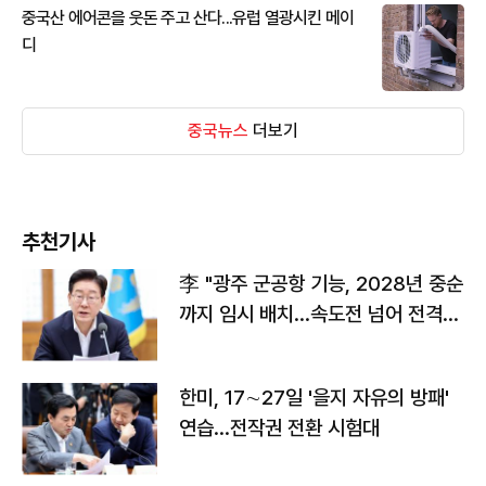
중국산 에어콘을 웃돈 주고 산다...유럽 열광시킨 메이
디
중국뉴스
더보기
추천기사
李 "광주 군공항 기능, 2028년 중순
까지 임시 배치…속도전 넘어 전격
전"
한미, 17∼27일 '을지 자유의 방패'
연습…전작권 전환 시험대