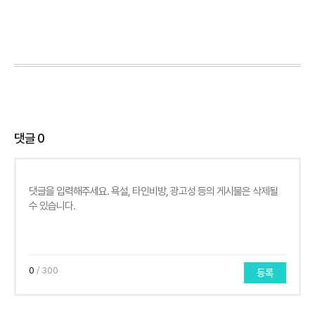
댓글
0
0
/ 300
등록