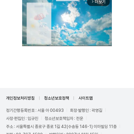
더보기
arrow_forward_ios
Unmute
개인정보처리방침
청소년보호정책
사이트맵
정기간행등록번호 : 서울 아 00493
회장·발행인 : 곽영길
사장·편집인 : 임규진
청소년보호책임자 : 전운
주소 : 서울특별시 종로구 종로 1길 42(수송동 146-1) 이마빌딩 11층