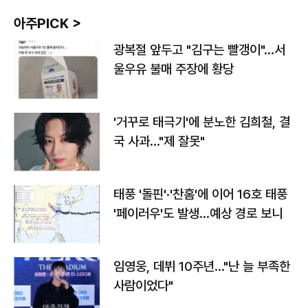
아주PICK >
광복절 앞두고 "김구는 빨갱이"…서
울우유 불매 주장에 황당
'거꾸로 태극기'에 분노한 김희철, 결
국 사과…"제 잘못"
태풍 '돌핀'·'찬홈'에 이어 16호 태풍
'페이러우'도 발생…예상 경로 보니
임영웅, 데뷔 10주년…"난 늘 부족한
사람이었다"