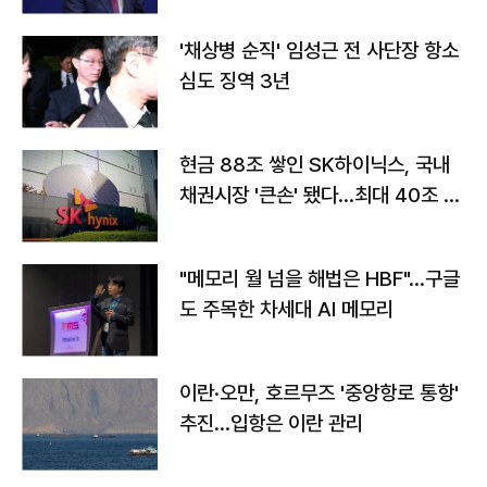
'채상병 순직' 임성근 전 사단장 항소
심도 징역 3년
현금 88조 쌓인 SK하이닉스, 국내
채권시장 '큰손' 됐다…최대 40조 투
자
"메모리 월 넘을 해법은 HBF"…구글
도 주목한 차세대 AI 메모리
이란·오만, 호르무즈 '중앙항로 통항'
추진…입항은 이란 관리