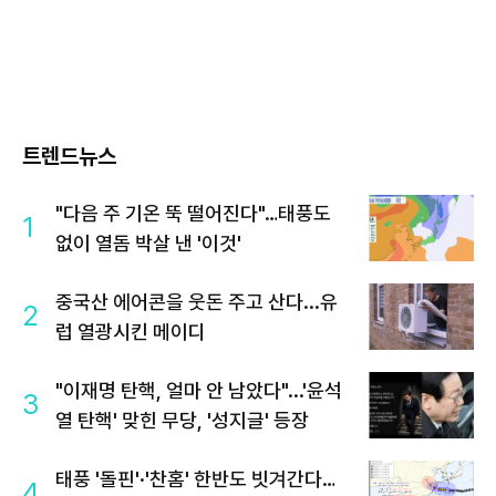
트렌드뉴스
"다음 주 기온 뚝 떨어진다"…태풍도
1
없이 열돔 박살 낸 '이것'
중국산 에어콘을 웃돈 주고 산다...유
2
럽 열광시킨 메이디
"이재명 탄핵, 얼마 안 남았다"...'윤석
3
열 탄핵' 맞힌 무당, '성지글' 등장
태풍 '돌핀'·'찬홈' 한반도 빗겨간다…
4