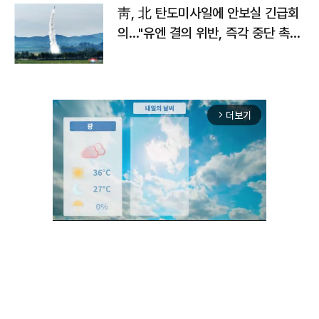
靑, 北 탄도미사일에 안보실 긴급회
의…"유엔 결의 위반, 즉각 중단 촉
구"
더보기
arrow_forward_ios
Unmute