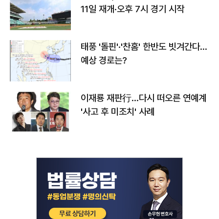
11일 재개·오후 7시 경기 시작
태풍 '돌핀'·'찬홈' 한반도 빗겨간다…
예상 경로는?
이재룡 재판行…다시 떠오른 연예계
'사고 후 미조치' 사례