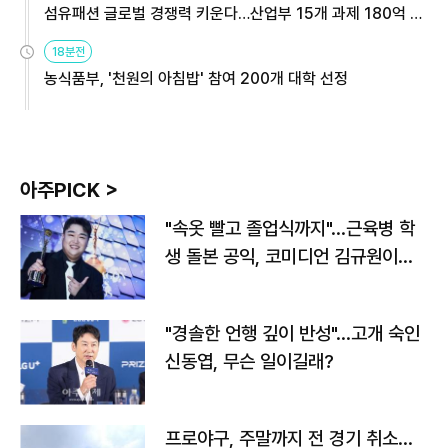
섬유패션 글로벌 경쟁력 키운다…산업부 15개 과제 180억 지
원
18분전
농식품부, '천원의 아침밥' 참여 200개 대학 선정
아주PICK >
"속옷 빨고 졸업식까지"…근육병 학
생 돌본 공익, 코미디언 김규원이었
다
"경솔한 언행 깊이 반성"…고개 숙인
신동엽, 무슨 일이길래?
프로야구, 주말까지 전 경기 취소…