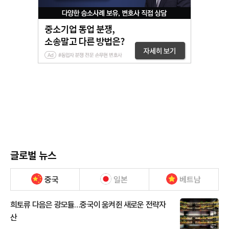
글로벌 뉴스
중국
일본
베트남
희토류 다음은 광모듈…중국이 움켜쥔 새로운 전략자
산