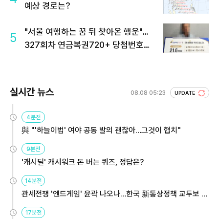
예상 경로는?
"서울 여행하는 꿈 뒤 찾아온 행운"…
5
327회차 연금복권720+ 당첨번호조
회 주목
실시간 뉴스
08.08 05:23
UPDATE
4분전
與 "'하늘이법' 여야 공동 발의 괜찮아…그것이 협치"
9분전
'캐시딜' 캐시워크 돈 버는 퀴즈, 정답은?
14분전
관세전쟁 '엔드게임' 윤곽 나오나…한국 新통상정책 교두보 활
용해야
17분전