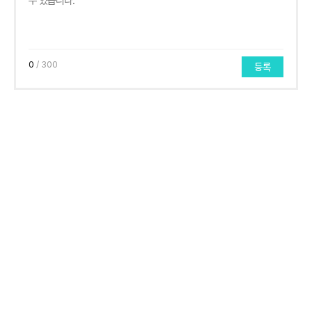
0
/ 300
등록