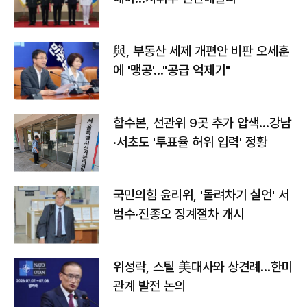
與, 부동산 세제 개편안 비판 오세훈
에 '맹공'…"공급 억제기"
합수본, 선관위 9곳 추가 압색…강남
·서초도 '투표율 허위 입력' 정황
국민의힘 윤리위, '돌려차기 실언' 서
범수·진종오 징계절차 개시
위성락, 스틸 美대사와 상견례…한미
관계 발전 논의