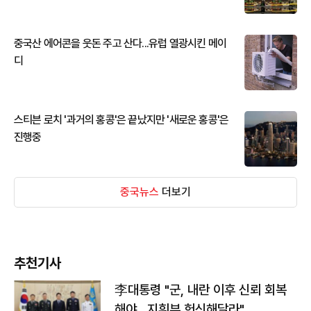
중국산 에어콘을 웃돈 주고 산다...유럽 열광시킨 메이
디
스티븐 로치 '과거의 홍콩'은 끝났지만 '새로운 홍콩'은
진행중
중국뉴스
더보기
추천기사
李대통령 "군, 내란 이후 신뢰 회복
해야…지휘부 헌신해달라"