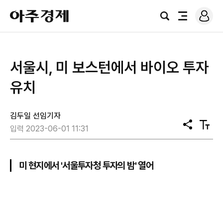
로
아
그
검
전
주
인
색
체
경
메
제
뉴
서울시, 미 보스턴에서 바이오 투자
유치
김두일 선임기자
공
텍
입력 2023-06-01 11:31
유
스
트
크
기
미 현지에서 '서울투자청 투자의 밤' 열어