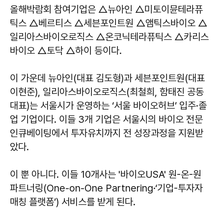
올해박람회 참여기업은 △뉴아인 △미토이뮨테라퓨
틱스 △베르티스 △세븐포인트원 △앰틱스바이오 △
일리아스바이오로직스 △온코닉테라퓨틱스 △카리스
바이오 △토닥 △하이 등이다.
이 가운데 뉴아인(대표 김도형)과 세븐포인트원(대표
이현준), 일리아스바이오로직스(최철희, 함태진 공동
대표)는 서울시가 운영하는 ‘서울 바이오허브’ 입주·졸
업 기업이다. 이들 3개 기업은 서울시의 바이오 전문
인큐베이팅에서 투자유치까지 전 성장과정을 지원받
았다.
이 뿐 아니다. 이들 10개사는 '바이오USA' 원-온-원
파트너링(One-on-One Partnering·‘기업-투자자
매칭 플랫폼’) 서비스를 받게 된다.