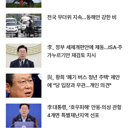
전국 무더위 지속…동해안 강한 비
李, 정부 세제개편안에 제동…ISA·주
가누르기안 재검토 지시
與, 황희 '폐기 버스 청년 주택' 제안
에 "당 입장과 무관…개인 의견"
李대통령, '호우피해' 안동·의성 관할
4개면 특별재난지역 선포