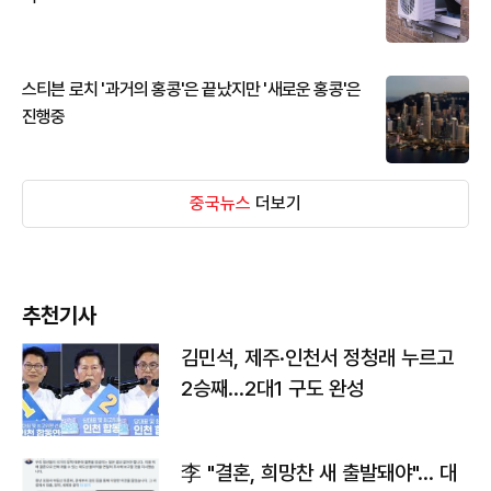
스티븐 로치 '과거의 홍콩'은 끝났지만 '새로운 홍콩'은
진행중
중국뉴스
더보기
추천기사
김민석, 제주·인천서 정청래 누르고
2승째…2대1 구도 완성
李 "결혼, 희망찬 새 출발돼야"… 대