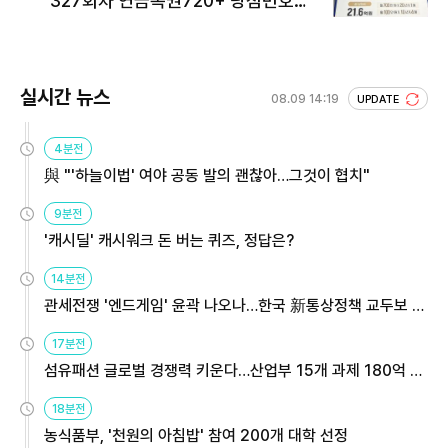
327회차 연금복권720+ 당첨번호조
회 주목
실시간 뉴스
08.09 14:19
UPDATE
4분전
與 "'하늘이법' 여야 공동 발의 괜찮아…그것이 협치"
9분전
'캐시딜' 캐시워크 돈 버는 퀴즈, 정답은?
14분전
관세전쟁 '엔드게임' 윤곽 나오나…한국 新통상정책 교두보 활
용해야
17분전
섬유패션 글로벌 경쟁력 키운다…산업부 15개 과제 180억 지
원
18분전
농식품부, '천원의 아침밥' 참여 200개 대학 선정