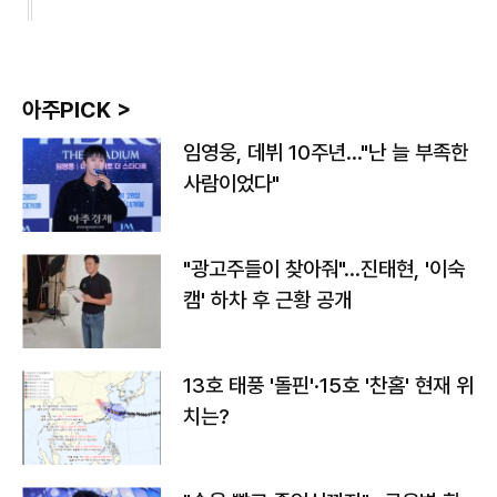
아주PICK >
임영웅, 데뷔 10주년…"난 늘 부족한
사람이었다"
"광고주들이 찾아줘"…진태현, '이숙
캠' 하차 후 근황 공개
13호 태풍 '돌핀'·15호 '찬홈' 현재 위
치는?