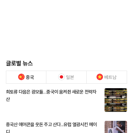
글로벌 뉴스
중국
일본
베트남
희토류 다음은 광모듈…중국이 움켜쥔 새로운 전략자
산
중국산 에어콘을 웃돈 주고 산다...유럽 열광시킨 메이
디