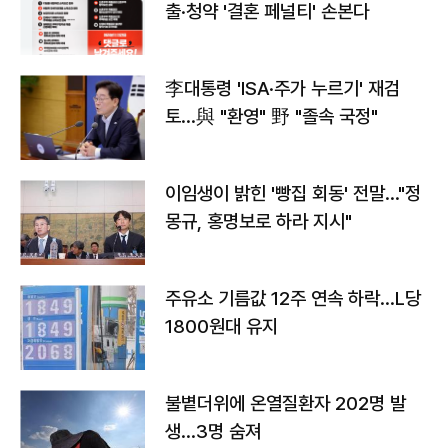
출·청약 '결혼 페널티' 손본다
李대통령 'ISA·주가 누르기' 재검
토…與 "환영" 野 "졸속 국정"
이임생이 밝힌 '빵집 회동' 전말…"정
몽규, 홍명보로 하라 지시"
주유소 기름값 12주 연속 하락…L당
1800원대 유지
불볕더위에 온열질환자 202명 발
생…3명 숨져