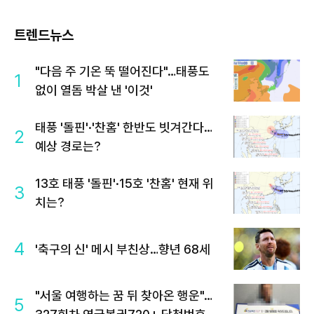
트렌드뉴스
"다음 주 기온 뚝 떨어진다"…태풍도
1
없이 열돔 박살 낸 '이것'
태풍 '돌핀'·'찬홈' 한반도 빗겨간다…
2
예상 경로는?
13호 태풍 '돌핀'·15호 '찬홈' 현재 위
3
치는?
4
'축구의 신' 메시 부친상…향년 68세
"서울 여행하는 꿈 뒤 찾아온 행운"…
5