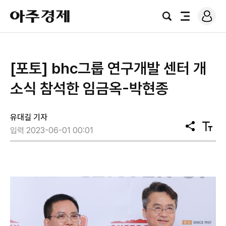
로
아
그
검
전
주
인
색
체
경
메
제
뉴
[포토] bhc그룹 연구개발 센터 개
소식 참석한 임금옥-박현종
유대길 기자
공
텍
입력 2023-06-01 00:01
유
스
트
크
기