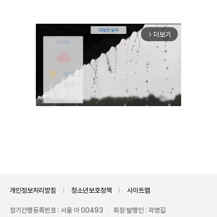
더보기
arrow_forward_ios
Unmute
개인정보처리방침
청소년보호정책
사이트맵
정기간행등록번호 : 서울 아 00493
회장·발행인 : 곽영길