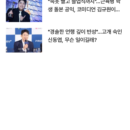
"속옷 빨고 졸업식까지"…근육병 학
생 돌본 공익, 코미디언 김규원이었
다
"경솔한 언행 깊이 반성"…고개 숙인
신동엽, 무슨 일이길래?