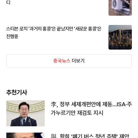
디
스티븐 로치 '과거의 홍콩'은 끝났지만 '새로운 홍콩'은
진행중
중국뉴스
더보기
추천기사
李, 정부 세제개편안에 제동…ISA·주
가누르기안 재검토 지시
與, 황희 '폐기 버스 청년 주택' 제안