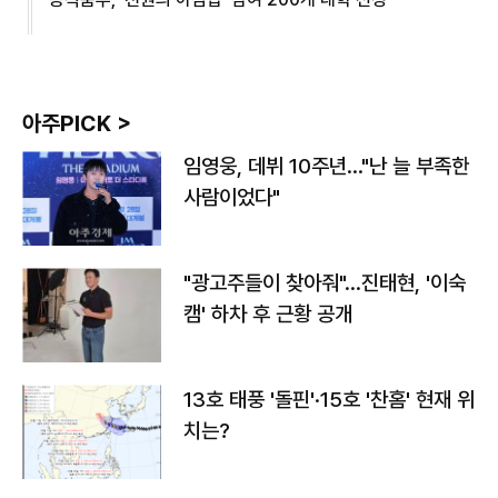
아주PICK >
임영웅, 데뷔 10주년…"난 늘 부족한
사람이었다"
"광고주들이 찾아줘"…진태현, '이숙
캠' 하차 후 근황 공개
13호 태풍 '돌핀'·15호 '찬홈' 현재 위
치는?