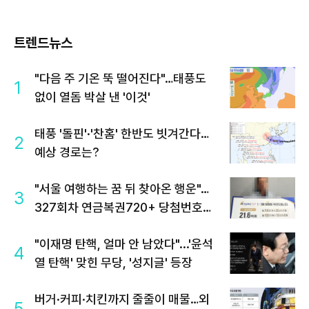
트렌드뉴스
"다음 주 기온 뚝 떨어진다"…태풍도
1
없이 열돔 박살 낸 '이것'
태풍 '돌핀'·'찬홈' 한반도 빗겨간다…
2
예상 경로는?
"서울 여행하는 꿈 뒤 찾아온 행운"…
3
327회차 연금복권720+ 당첨번호조
회 주목
"이재명 탄핵, 얼마 안 남았다"...'윤석
4
열 탄핵' 맞힌 무당, '성지글' 등장
버거·커피·치킨까지 줄줄이 매물…외
5