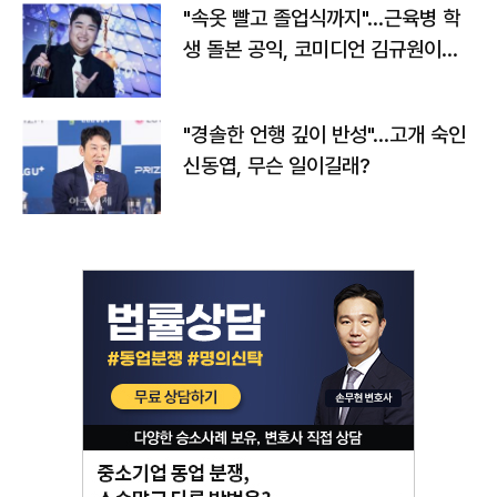
"속옷 빨고 졸업식까지"…근육병 학
생 돌본 공익, 코미디언 김규원이었
다
"경솔한 언행 깊이 반성"…고개 숙인
신동엽, 무슨 일이길래?