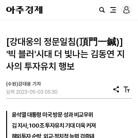
로
아
그
검
전
주
인
색
체
경
메
제
뉴
[강대웅의 정문일침(頂門一鍼)] ​
'빅 블러'시대 더 빛나는 김동연 지
사의 투자유치 행보
(수원)강대웅 기자
공
텍
입력 2023-05-03 05:30
유
스
트
크
기
윤석열 대통령 미국 방문 성과 비교우위
김 지사, 100조 투자유치 기대 더욱 커져
해외투자 순방, 외교·정치적 능력 검증돼