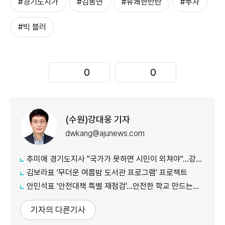
#경기도지가
#김동연
#유쾌한반란
#투자
#빅 블러
0
0
(수원)강대웅 기자
dwkang@ajunews.com
추미애 경기도지사 "국가가 못하면 시민이 외쳐야"...강일출 할머니 흉상 앞 '연대' 강조
김보라표 '무더운 여름밤 도서관 프로그램' 프로젝트
안민석표 '안전대책 특별 재점검'...안전한 학교 만드는데 만전
기자의 다른기사