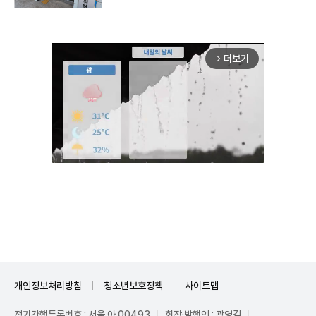
더보기
arrow_forward_ios
Mute
개인정보처리방침
청소년보호정책
사이트맵
정기간행등록번호 : 서울 아 00493
회장·발행인 : 곽영길