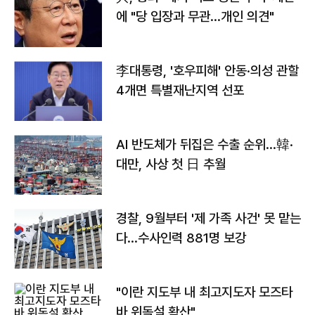
에 "당 입장과 무관…개인 의견"
李대통령, '호우피해' 안동·의성 관할
4개면 특별재난지역 선포
AI 반도체가 뒤집은 수출 순위…韓·
대만, 사상 첫 日 추월
경찰, 9월부터 '제 가족 사건' 못 맡는
다…수사인력 881명 보강
"이란 지도부 내 최고지도자 모즈타
바 위독설 확산"