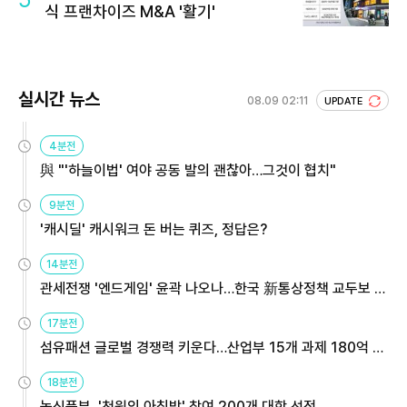
식 프랜차이즈 M&A '활기'
실시간 뉴스
08.09 02:11
UPDATE
4분전
與 "'하늘이법' 여야 공동 발의 괜찮아…그것이 협치"
9분전
'캐시딜' 캐시워크 돈 버는 퀴즈, 정답은?
14분전
관세전쟁 '엔드게임' 윤곽 나오나…한국 新통상정책 교두보 활
용해야
17분전
섬유패션 글로벌 경쟁력 키운다…산업부 15개 과제 180억 지
원
18분전
농식품부, '천원의 아침밥' 참여 200개 대학 선정