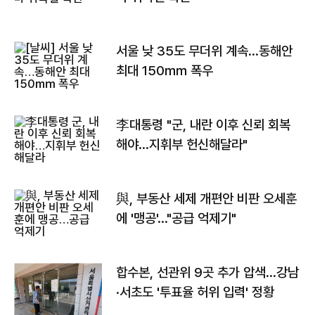
서울 낮 35도 무더위 계속…동해안
최대 150㎜ 폭우
李대통령 "군, 내란 이후 신뢰 회복
해야…지휘부 헌신해달라"
與, 부동산 세제 개편안 비판 오세훈
에 '맹공'…"공급 억제기"
합수본, 선관위 9곳 추가 압색…강남
·서초도 '투표율 허위 입력' 정황