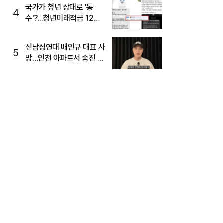
국가가 청년 상대로 '통
4
수'?...청년미래적금 12%
준다더니 "응, 오류야"
신남성연대 배인규 대표 사
5
망…인천 아파트서 숨진 채
발견