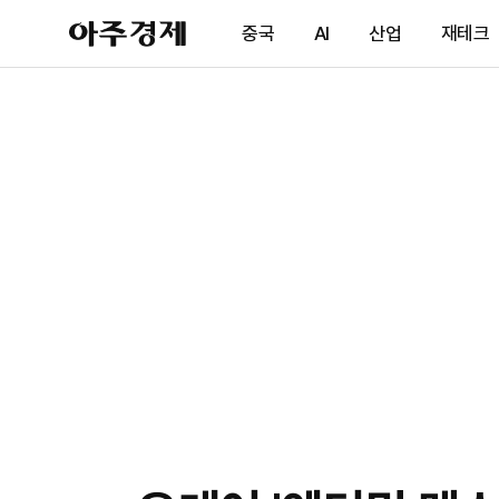
아
중국
AI
산업
재테크
주
경
제