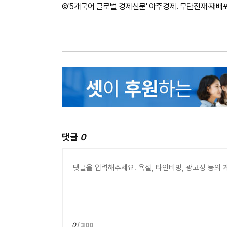
©'5개국어 글로벌 경제신문' 아주경제. 무단전재·재배
댓글
0
0
/ 300