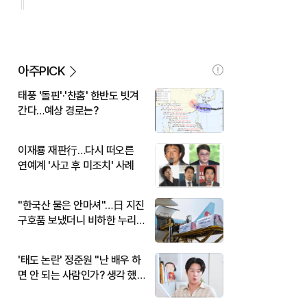
아주PICK
태풍 '돌핀'·'찬홈' 한반도 빗겨
간다…예상 경로는?
이재룡 재판行…다시 떠오른
연예계 '사고 후 미조치' 사례
"한국산 물은 안마셔"…日 지진
구호품 보냈더니 비하한 누리
꾼
'태도 논란' 정준원 "난 배우 하
면 안 되는 사람인가? 생각 했
다"