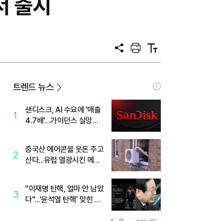
서 출시
공
프
텍
유
린
스
트
트
크
기
트렌드 뉴스
샌디스크, AI 수요에 '매출
1
4.7배'…가이던스 실망에
'주가는 하락'
중국산 에어콘을 웃돈 주고
2
산다...유럽 열광시킨 메이
디
"이재명 탄핵, 얼마 안 남았
3
다"...'윤석열 탄핵' 맞힌 무
당, '성지글' 등장