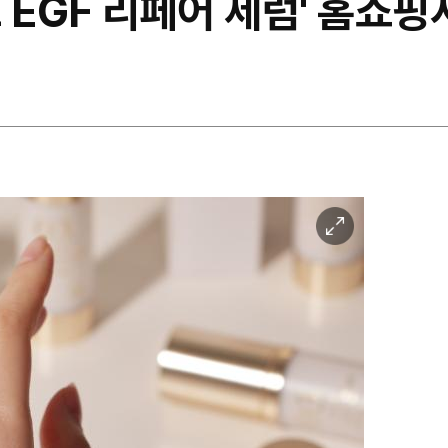
 EGF 리페어 세럼' 홈쇼핑
이
미
지
확
대