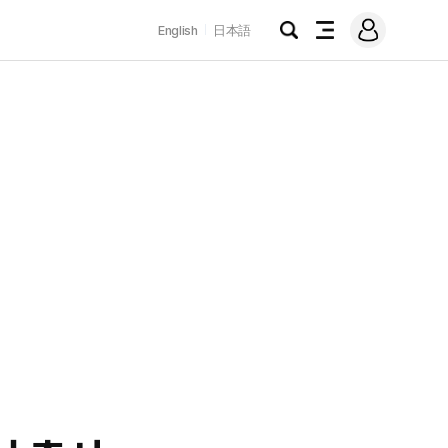
로
English
日本語
그
검
전
인
색
체
메
뉴