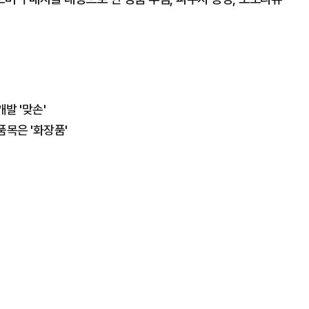
발 '맞손'
 품목은 '화장품'