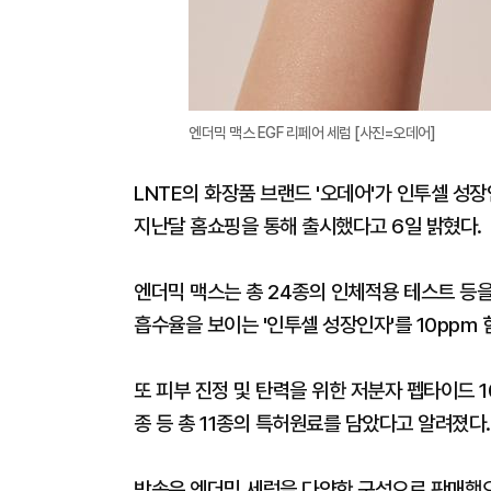
엔더믹 맥스 EGF 리페어 세럼 [사진=오데어]
LNTE의 화장품 브랜드 '오데어'가 인투셀 성장
지난달 홈쇼핑을 통해 출시했다고 6일 밝혔다.
엔더믹 맥스는 총 24종의 인체적용 테스트 등을 
흡수율을 보이는 '인투셀 성장인자'를 10ppm
또 피부 진정 및 탄력을 위한 저분자 펩타이드 
종 등 총 11종의 특허원료를 담았다고 알려졌다
방송은 엔더믹 세럼을 다양한 구성으로 판매했으