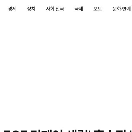
경제
정치
사회·전국
국제
포토
문화·연예