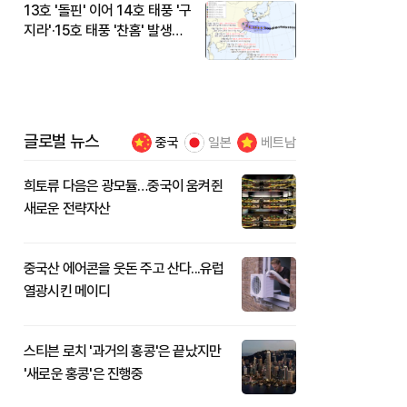
13호 '돌핀' 이어 14호 태풍 '구
지라'·15호 태풍 '찬홈' 발생…
현재 위치와 이동경로는?
글로벌 뉴스
중국
일본
베트남
희토류 다음은 광모듈…중국이 움켜쥔
새로운 전략자산
중국산 에어콘을 웃돈 주고 산다...유럽
열광시킨 메이디
스티븐 로치 '과거의 홍콩'은 끝났지만
'새로운 홍콩'은 진행중