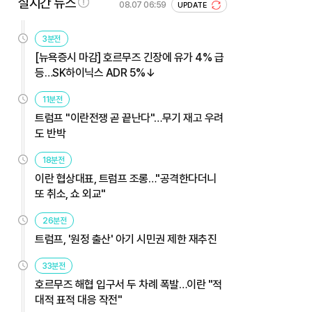
실시간 뉴스
08.07 06:59
UPDATE
3분전
[뉴욕증시 마감] 호르무즈 긴장에 유가 4% 급
등…SK하이닉스 ADR 5%↓
11분전
트럼프 "이란전쟁 곧 끝난다"…무기 재고 우려
도 반박
18분전
이란 협상대표, 트럼프 조롱…"공격한다더니
또 취소, 쇼 외교"
26분전
트럼프, '원정 출산' 아기 시민권 제한 재추진
33분전
호르무즈 해협 입구서 두 차례 폭발…이란 "적
대적 표적 대응 작전"