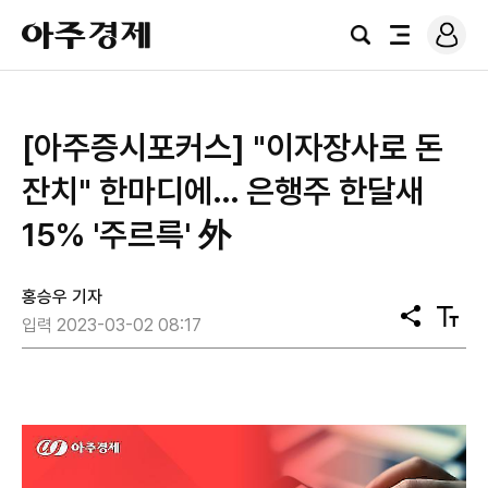
로
아
그
검
전
주
인
색
체
경
메
제
뉴
​[아주증시포커스] "이자장사로 돈
잔치" 한마디에… 은행주 한달새
15% '주르륵' 外
홍승우 기자
공
텍
입력 2023-03-02 08:17
유
스
트
크
기