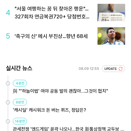
"서울 여행하는 꿈 뒤 찾아온 행운"…
4
327회차 연금복권720+ 당첨번호조
회 주목
5
'축구의 신' 메시 부친상…향년 68세
실시간 뉴스
08.09 12:55
UPDATE
4분전
與 "'하늘이법' 여야 공동 발의 괜찮아…그것이 협치"
9분전
'캐시딜' 캐시워크 돈 버는 퀴즈, 정답은?
14분전
관세전쟁 '엔드게임' 윤곽 나오나…한국 新통상정책 교두보 활