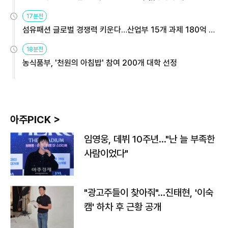
용해야
17분전
섬유패션 글로벌 경쟁력 키운다…산업부 15개 과제 180억 지
원
18분전
농식품부, '천원의 아침밥' 참여 200개 대학 선정
아주PICK >
임영웅, 데뷔 10주년…"난 늘 부족한
사람이었다"
"광고주들이 찾아줘"…진태현, '이숙
캠' 하차 후 근황 공개