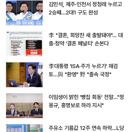
김민석, 제주·인천서 정청래 누르고
2승째…2대1 구도 완성
李 "결혼, 희망찬 새 출발돼야"… 대
출·청약 '결혼 페널티' 손본다
李대통령 'ISA·주가 누르기' 재검
토…與 "환영" 野 "졸속 국정"
이임생이 밝힌 '빵집 회동' 전말…"정
몽규, 홍명보로 하라 지시"
주유소 기름값 12주 연속 하락…L당