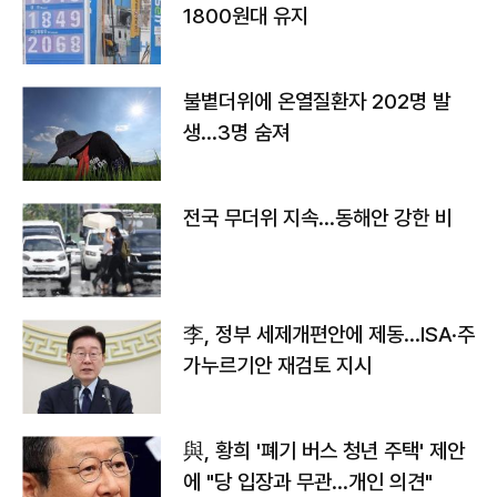
1800원대 유지
불볕더위에 온열질환자 202명 발
생…3명 숨져
전국 무더위 지속…동해안 강한 비
李, 정부 세제개편안에 제동…ISA·주
가누르기안 재검토 지시
與, 황희 '폐기 버스 청년 주택' 제안
에 "당 입장과 무관…개인 의견"