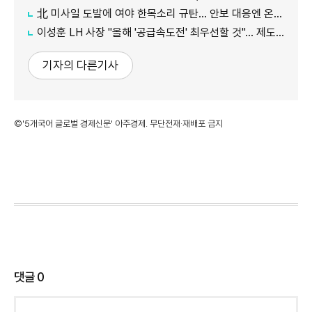
北 미사일 도발에 여야 한목소리 규탄… 안보 대응엔 온도차
이성훈 LH 사장 "올해 '공급속도전' 최우선할 것"… 제도 개선·직원 참여 독려
기자의 다른기사
©'5개국어 글로벌 경제신문' 아주경제. 무단전재·재배포 금지
댓글
0