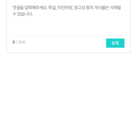
0
/ 300
등록