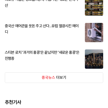
산
중국산 에어콘을 웃돈 주고 산다...유럽 열광시킨 메이
디
스티븐 로치 '과거의 홍콩'은 끝났지만 '새로운 홍콩'은
진행중
중국뉴스
더보기
추천기사