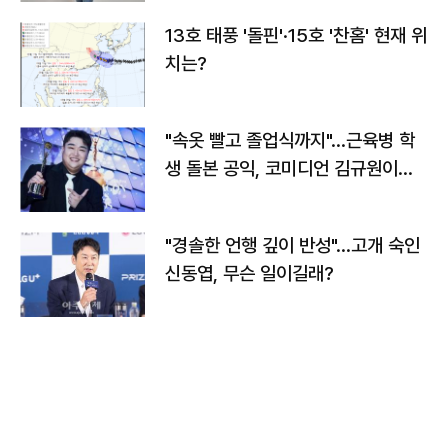
13호 태풍 '돌핀'·15호 '찬홈' 현재 위
치는?
"속옷 빨고 졸업식까지"…근육병 학
생 돌본 공익, 코미디언 김규원이었
다
"경솔한 언행 깊이 반성"…고개 숙인
신동엽, 무슨 일이길래?