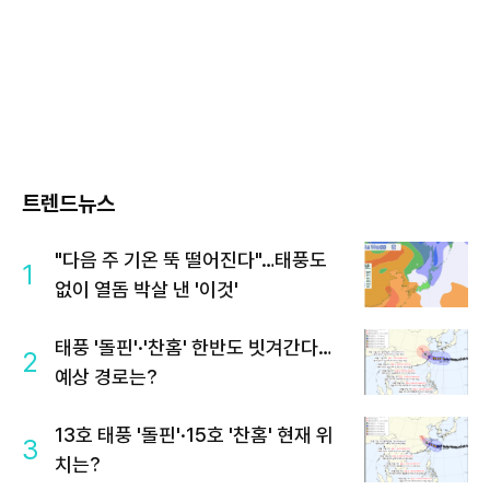
트렌드뉴스
"다음 주 기온 뚝 떨어진다"…태풍도
1
없이 열돔 박살 낸 '이것'
태풍 '돌핀'·'찬홈' 한반도 빗겨간다…
2
예상 경로는?
13호 태풍 '돌핀'·15호 '찬홈' 현재 위
3
치는?