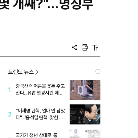
 몇 개째?"…명칭부
공
프
텍
유
린
스
트
트
크
기
트렌드 뉴스
중국산 에어콘을 웃돈 주고
1
산다...유럽 열광시킨 메이
디
"이재명 탄핵, 얼마 안 남았
2
다"...'윤석열 탄핵' 맞힌 무
당, '성지글' 등장
국가가 청년 상대로 '통