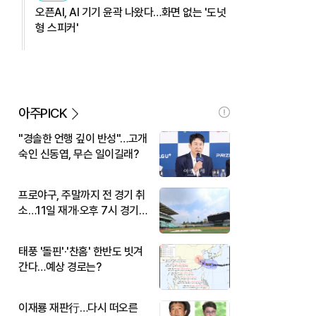
오픈AI, AI 기기 윤곽 나왔다…화면 없는 '도넛
형 스피커'
아주PICK
"경솔한 언행 깊이 반성"…고개
숙인 신동엽, 무슨 일이길래?
프로야구, 주말까지 전 경기 취
소…11일 재개·오후 7시 경기
시작
태풍 '돌핀'·'찬홈' 한반도 빗겨
간다…예상 경로는?
이재룡 재판行…다시 떠오른