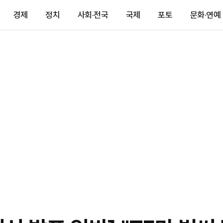
경제
정치
사회·전국
국제
포토
문화·연예