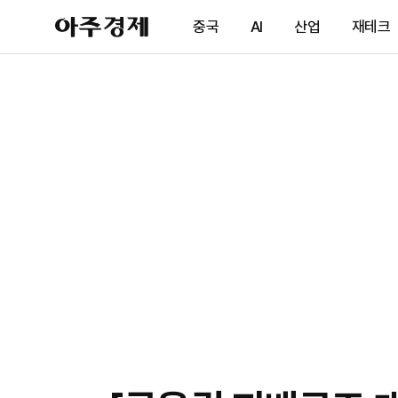
아
중국
AI
산업
재테크
주
경
제