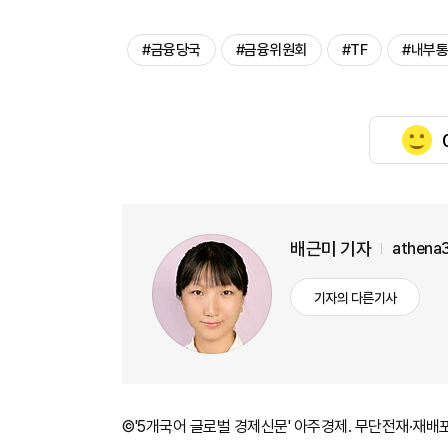
#금융당국
#금융위원회
#TF
#내부
배근미 기자
athena
기자의 다른기사
©'5개국어 글로벌 경제신문' 아주경제. 무단전재·재배