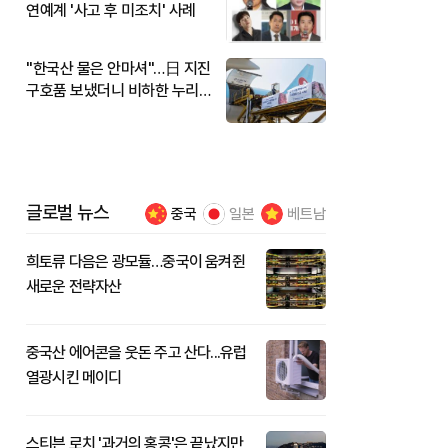
연예계 '사고 후 미조치' 사례
"한국산 물은 안마셔"…日 지진
구호품 보냈더니 비하한 누리
꾼
글로벌 뉴스
중국
일본
베트남
희토류 다음은 광모듈…중국이 움켜쥔
새로운 전략자산
중국산 에어콘을 웃돈 주고 산다...유럽
열광시킨 메이디
스티븐 로치 '과거의 홍콩'은 끝났지만