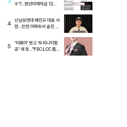
3
수'?...청년미래적금 12%
준다더니 "응, 오류야"
신남성연대 배인규 대표 사
4
망…인천 아파트서 숨진 채
발견
'티웨이' 벗고 '트리니티항
5
공' 새 옷…"FSC·LCC 틈
새, SSC 전략으로 공략"