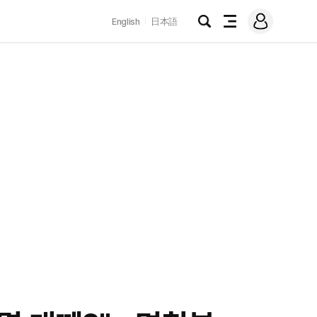
로
English
日本語
그
검
전
인
색
체
메
뉴