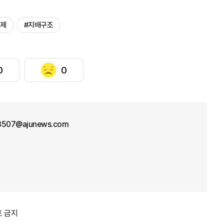
통제
#지배구조
0
0
3507@ajunews.com
포 금지