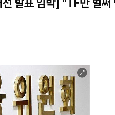
개선 발표 임박] "TF만 벌써
이
미
지
확
대