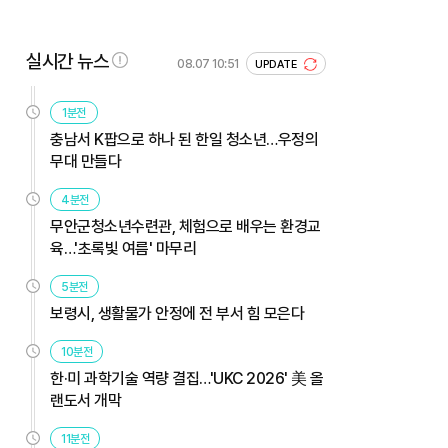
실시간 뉴스
08.07 10:51
UPDATE
1분전
충남서 K팝으로 하나 된 한일 청소년…우정의
무대 만들다
4분전
무안군청소년수련관, 체험으로 배우는 환경교
육…'초록빛 여름' 마무리
5분전
보령시, 생활물가 안정에 전 부서 힘 모은다
10분전
한·미 과학기술 역량 결집…'UKC 2026' 美 올
랜도서 개막
11분전