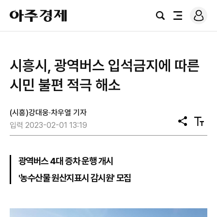
로
아
그
검
전
주
인
색
체
경
메
제
뉴
시흥시, 광역버스 입석금지에 따른
시민 불편 적극 해소
(시흥)강대웅·차우열 기자
공
텍
입력 2023-02-01 13:19
유
스
트
크
기
광역버스 4대 증차 운행 개시
'농수산물 원산지표시 감시원' 모집