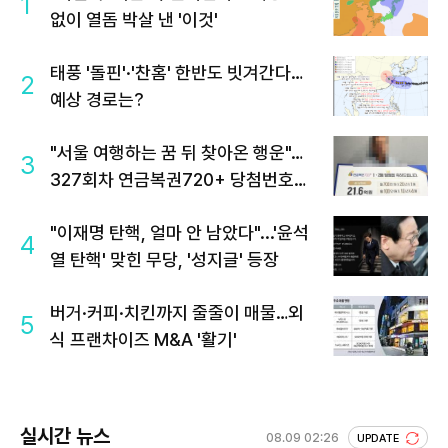
1
없이 열돔 박살 낸 '이것'
태풍 '돌핀'·'찬홈' 한반도 빗겨간다…
2
예상 경로는?
"서울 여행하는 꿈 뒤 찾아온 행운"…
3
327회차 연금복권720+ 당첨번호조
회 주목
"이재명 탄핵, 얼마 안 남았다"...'윤석
4
열 탄핵' 맞힌 무당, '성지글' 등장
버거·커피·치킨까지 줄줄이 매물…외
5
식 프랜차이즈 M&A '활기'
실시간 뉴스
08.09 02:26
UPDATE