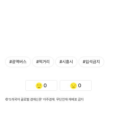
#광역버스
#먹거리
#시흥시
#입석금지
0
0
©'5개국어 글로벌 경제신문' 아주경제. 무단전재·재배포 금지