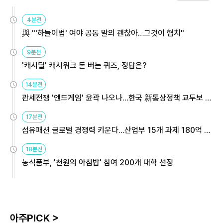
4분전
與 "'하늘이법' 여야 공동 발의 괜찮아…그것이 협치"
9분전
'캐시딜' 캐시워크 돈 버는 퀴즈, 정답은?
14분전
관세전쟁 '엔드게임' 윤곽 나오나…한국 新통상정책 교두보 활
용해야
17분전
섬유패션 글로벌 경쟁력 키운다…산업부 15개 과제 180억 지
원
18분전
농식품부, '천원의 아침밥' 참여 200개 대학 선정
아주PICK >