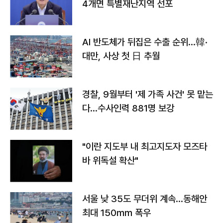
4개면 특별재난지역 선포
AI 반도체가 뒤집은 수출 순위…韓·
대만, 사상 첫 日 추월
경찰, 9월부터 '제 가족 사건' 못 맡는
다…수사인력 881명 보강
"이란 지도부 내 최고지도자 모즈타
바 위독설 확산"
서울 낮 35도 무더위 계속…동해안
최대 150㎜ 폭우