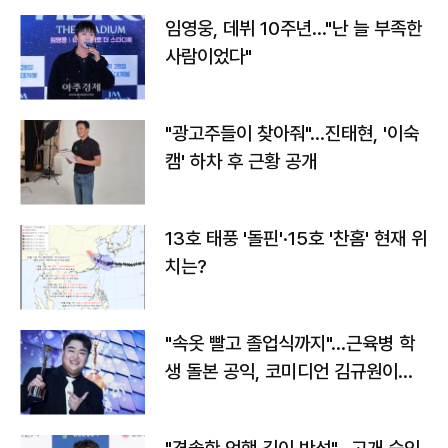
임영웅, 데뷔 10주년…"난 늘 부족한
사람이었다"
"광고주들이 찾아줘"…진태현, '이숙
캠' 하차 후 근황 공개
13호 태풍 '돌핀'·15호 '찬홈' 현재 위
치는?
"속옷 빨고 졸업식까지"…근육병 학
생 돌본 공익, 코미디언 김규원이었
다