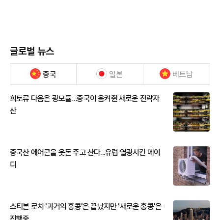
글로벌 뉴스
중국
일본
베트남
희토류 다음은 광모듈…중국이 움켜쥔 새로운 전략자
산
중국산 에어콘을 웃돈 주고 산다...유럽 열광시킨 메이
디
스티븐 로치 '과거의 홍콩'은 끝났지만 '새로운 홍콩'은
진행중