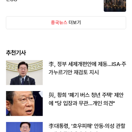
중국뉴스
더보기
추천기사
李, 정부 세제개편안에 제동…ISA·주
가누르기안 재검토 지시
與, 황희 '폐기 버스 청년 주택' 제안
에 "당 입장과 무관…개인 의견"
李대통령, '호우피해' 안동·의성 관할