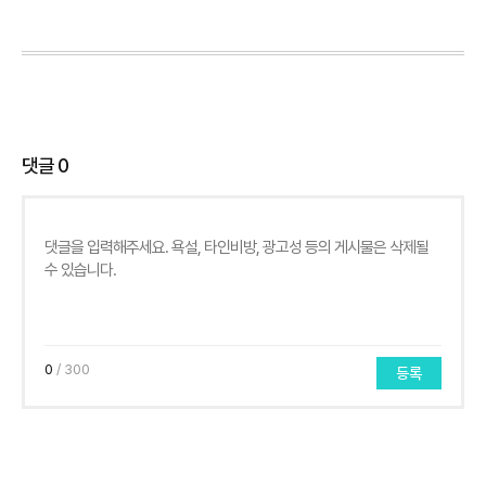
댓글
0
0
/ 300
등록