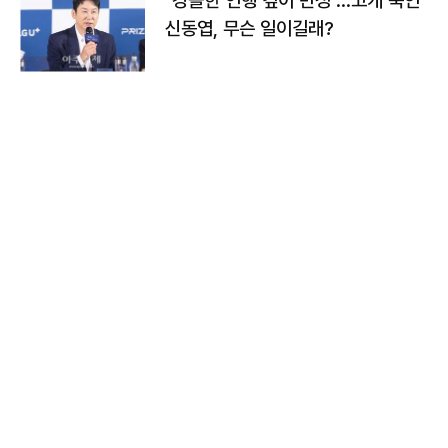
"경솔한 언행 깊이 반성"…고개 숙인
신동엽, 무슨 일이길래?