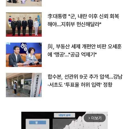
李대통령 "군, 내란 이후 신뢰 회복
해야…지휘부 헌신해달라"
與, 부동산 세제 개편안 비판 오세훈
에 '맹공'…"공급 억제기"
합수본, 선관위 9곳 추가 압색…강남
·서초도 '투표율 허위 입력' 정황
더보기
arrow_forward_ios