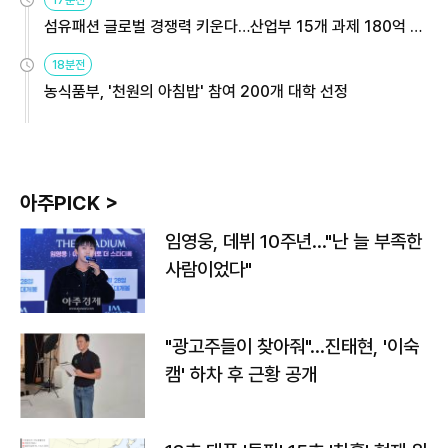
17분전
섬유패션 글로벌 경쟁력 키운다…산업부 15개 과제 180억 지
원
18분전
농식품부, '천원의 아침밥' 참여 200개 대학 선정
아주PICK >
임영웅, 데뷔 10주년…"난 늘 부족한
사람이었다"
"광고주들이 찾아줘"…진태현, '이숙
캠' 하차 후 근황 공개