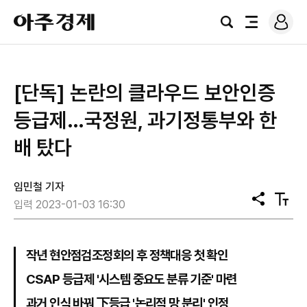
로
아
그
검
전
주
인
색
체
경
메
제
뉴
[단독] 논란의 클라우드 보안인증
등급제…국정원, 과기정통부와 한
배 탔다
임민철 기자
공
텍
입력 2023-01-03 16:30
유
스
트
크
기
작년 현안점검조정회의 후 정책대응 첫 확인
CSAP 등급제 '시스템 중요도 분류 기준' 마련
과거 인식 바꿔 下등급 '논리적 망 분리' 인정