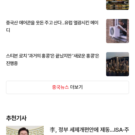
중국산 에어콘을 웃돈 주고 산다...유럽 열광시킨 메이
디
스티븐 로치 '과거의 홍콩'은 끝났지만 '새로운 홍콩'은
진행중
중국뉴스
더보기
추천기사
李, 정부 세제개편안에 제동…ISA·주