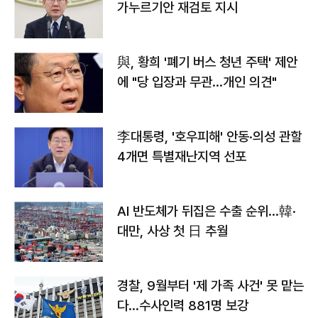
가누르기안 재검토 지시
與, 황희 '폐기 버스 청년 주택' 제안
에 "당 입장과 무관…개인 의견"
李대통령, '호우피해' 안동·의성 관할
4개면 특별재난지역 선포
AI 반도체가 뒤집은 수출 순위…韓·
대만, 사상 첫 日 추월
경찰, 9월부터 '제 가족 사건' 못 맡는
다…수사인력 881명 보강