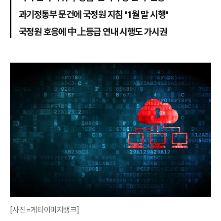
과기정통부 문건에 국정원 지침 "1월 말 시행"
국정원 호응에 中上등급 연내 시행도 가시권
[사진=게티이미지뱅크]