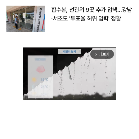
합수본, 선관위 9곳 추가 압색…강남
·서초도 '투표율 허위 입력' 정황
더보기
arrow_forward_ios
Mute