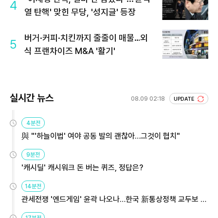
4
열 탄핵' 맞힌 무당, '성지글' 등장
버거·커피·치킨까지 줄줄이 매물…외
5
식 프랜차이즈 M&A '활기'
실시간 뉴스
08.09 02:18
UPDATE
4분전
與 "'하늘이법' 여야 공동 발의 괜찮아…그것이 협치"
9분전
'캐시딜' 캐시워크 돈 버는 퀴즈, 정답은?
14분전
관세전쟁 '엔드게임' 윤곽 나오나…한국 新통상정책 교두보 활
용해야