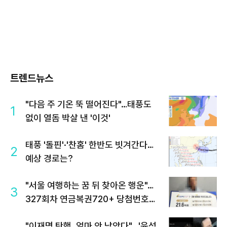
트렌드뉴스
"다음 주 기온 뚝 떨어진다"…태풍도
1
없이 열돔 박살 낸 '이것'
태풍 '돌핀'·'찬홈' 한반도 빗겨간다…
2
예상 경로는?
"서울 여행하는 꿈 뒤 찾아온 행운"…
3
327회차 연금복권720+ 당첨번호조
회 주목
"이재명 탄핵, 얼마 안 남았다"...'윤석