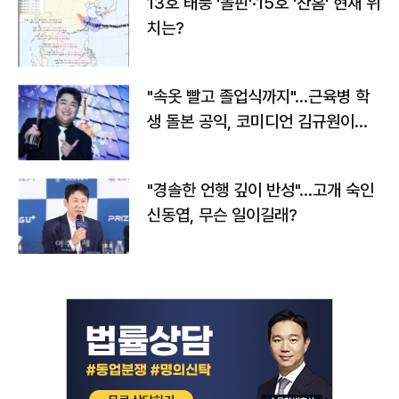
13호 태풍 '돌핀'·15호 '찬홈' 현재 위
치는?
"속옷 빨고 졸업식까지"…근육병 학
생 돌본 공익, 코미디언 김규원이었
다
"경솔한 언행 깊이 반성"…고개 숙인
신동엽, 무슨 일이길래?