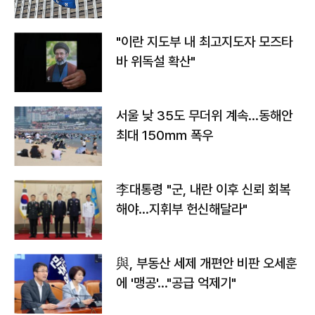
"이란 지도부 내 최고지도자 모즈타
바 위독설 확산"
서울 낮 35도 무더위 계속…동해안
최대 150㎜ 폭우
李대통령 "군, 내란 이후 신뢰 회복
해야…지휘부 헌신해달라"
與, 부동산 세제 개편안 비판 오세훈
에 '맹공'…"공급 억제기"