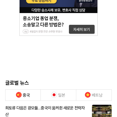
글로벌 뉴스
중국
일본
베트남
희토류 다음은 광모듈…중국이 움켜쥔 새로운 전략자
산