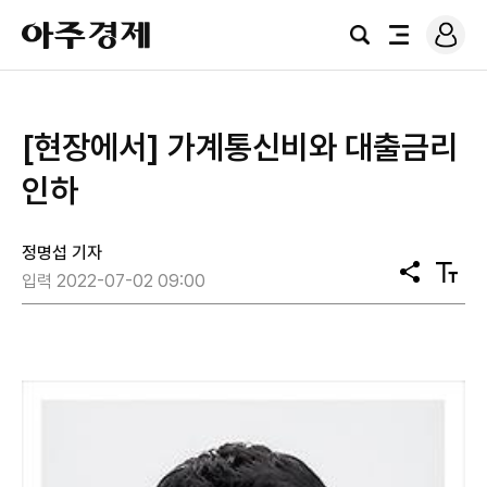
로
아
그
검
전
주
인
색
체
경
메
제
뉴
[현장에서] 가계통신비와 대출금리
인하
정명섭 기자
공
텍
입력 2022-07-02 09:00
유
스
트
크
기