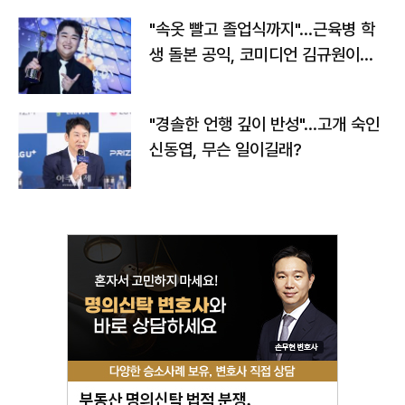
"속옷 빨고 졸업식까지"…근육병 학
생 돌본 공익, 코미디언 김규원이었
다
"경솔한 언행 깊이 반성"…고개 숙인
신동엽, 무슨 일이길래?