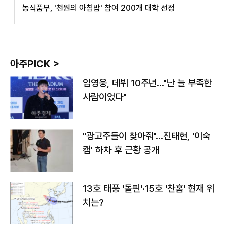
농식품부, '천원의 아침밥' 참여 200개 대학 선정
아주PICK >
임영웅, 데뷔 10주년…"난 늘 부족한
사람이었다"
"광고주들이 찾아줘"…진태현, '이숙
캠' 하차 후 근황 공개
13호 태풍 '돌핀'·15호 '찬홈' 현재 위
치는?