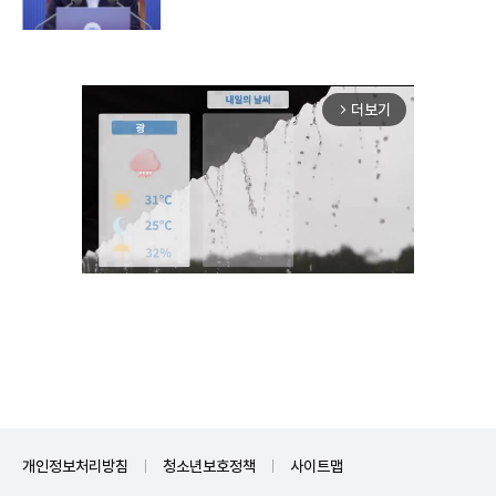
더보기
arrow_forward_ios
Unmute
개인정보처리방침
청소년보호정책
사이트맵