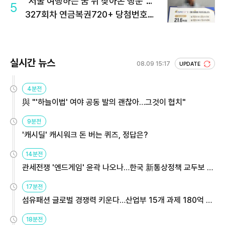
"서울 여행하는 꿈 뒤 찾아온 행운"…
5
327회차 연금복권720+ 당첨번호조
회 주목
실시간 뉴스
08.09 15:17
UPDATE
4분전
與 "'하늘이법' 여야 공동 발의 괜찮아…그것이 협치"
9분전
'캐시딜' 캐시워크 돈 버는 퀴즈, 정답은?
14분전
관세전쟁 '엔드게임' 윤곽 나오나…한국 新통상정책 교두보 활
용해야
17분전
섬유패션 글로벌 경쟁력 키운다…산업부 15개 과제 180억 지
원
18분전