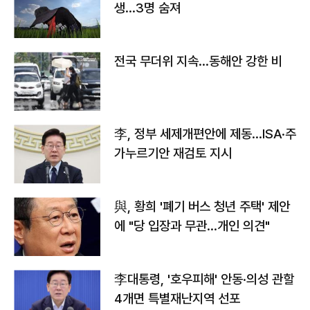
생…3명 숨져
전국 무더위 지속…동해안 강한 비
李, 정부 세제개편안에 제동…ISA·주
가누르기안 재검토 지시
與, 황희 '폐기 버스 청년 주택' 제안
에 "당 입장과 무관…개인 의견"
李대통령, '호우피해' 안동·의성 관할
4개면 특별재난지역 선포