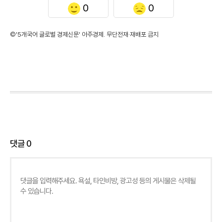
0
0
©'5개국어 글로벌 경제신문' 아주경제. 무단전재·재배포 금지
댓글
0