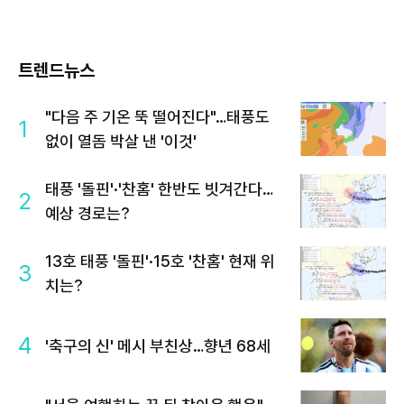
트렌드뉴스
"다음 주 기온 뚝 떨어진다"…태풍도
1
없이 열돔 박살 낸 '이것'
태풍 '돌핀'·'찬홈' 한반도 빗겨간다…
2
예상 경로는?
13호 태풍 '돌핀'·15호 '찬홈' 현재 위
3
치는?
4
'축구의 신' 메시 부친상…향년 68세