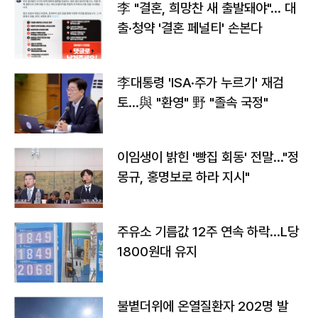
李 "결혼, 희망찬 새 출발돼야"… 대
출·청약 '결혼 페널티' 손본다
李대통령 'ISA·주가 누르기' 재검
토…與 "환영" 野 "졸속 국정"
이임생이 밝힌 '빵집 회동' 전말…"정
몽규, 홍명보로 하라 지시"
주유소 기름값 12주 연속 하락…L당
1800원대 유지
불볕더위에 온열질환자 202명 발