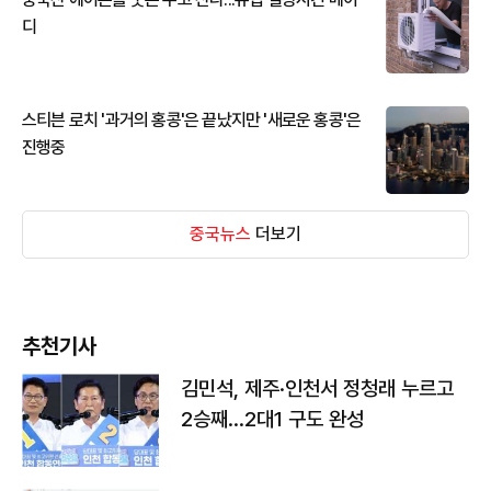
디
스티븐 로치 '과거의 홍콩'은 끝났지만 '새로운 홍콩'은
진행중
중국뉴스
더보기
추천기사
김민석, 제주·인천서 정청래 누르고
2승째…2대1 구도 완성