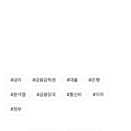
#금리
#금융감독원
#대출
#은행
#윤석열
#금융당국
#통신비
#이자
#정부