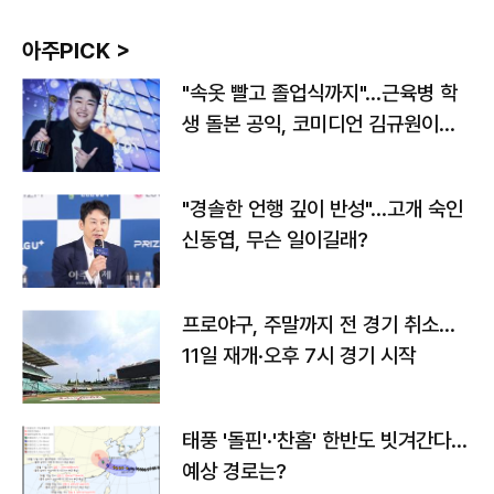
아주PICK >
"속옷 빨고 졸업식까지"…근육병 학
생 돌본 공익, 코미디언 김규원이었
다
"경솔한 언행 깊이 반성"…고개 숙인
신동엽, 무슨 일이길래?
프로야구, 주말까지 전 경기 취소…
11일 재개·오후 7시 경기 시작
태풍 '돌핀'·'찬홈' 한반도 빗겨간다…
예상 경로는?