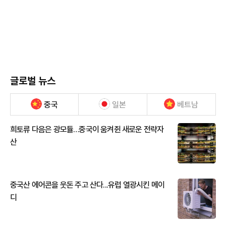
글로벌 뉴스
중국
일본
베트남
희토류 다음은 광모듈…중국이 움켜쥔 새로운 전략자
산
중국산 에어콘을 웃돈 주고 산다...유럽 열광시킨 메이
디