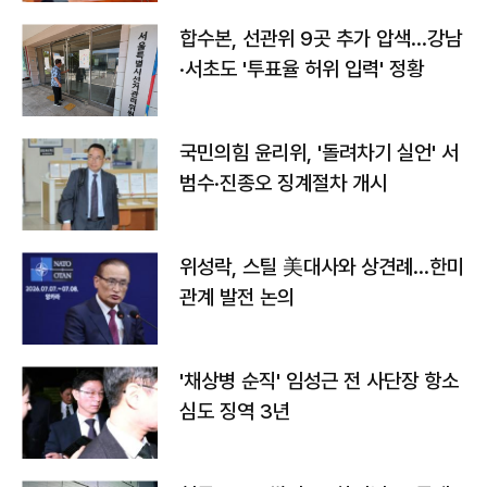
합수본, 선관위 9곳 추가 압색…강남
·서초도 '투표율 허위 입력' 정황
국민의힘 윤리위, '돌려차기 실언' 서
범수·진종오 징계절차 개시
위성락, 스틸 美대사와 상견례…한미
관계 발전 논의
'채상병 순직' 임성근 전 사단장 항소
심도 징역 3년