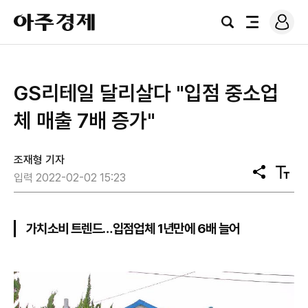
로
아
그
검
전
주
인
색
체
경
메
제
뉴
​GS리테일 달리살다 "입점 중소업
체 매출 7배 증가"
조재형 기자
공
텍
입력 2022-02-02 15:23
유
스
트
크
기
가치소비 트렌드…입점업체 1년만에 6배 늘어