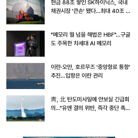
현금 88조 쌓인 SK하이닉스, 국내
채권시장 '큰손' 됐다…최대 40조 투
자
"메모리 월 넘을 해법은 HBF"…구글
도 주목한 차세대 AI 메모리
이란·오만, 호르무즈 '중앙항로 통항'
추진…입항은 이란 관리
靑, 北 탄도미사일에 안보실 긴급회
의…"유엔 결의 위반, 즉각 중단 촉
구"