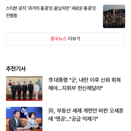
스티븐 로치 '과거의 홍콩'은 끝났지만 '새로운 홍콩'은
진행중
중국뉴스
더보기
추천기사
李대통령 "군, 내란 이후 신뢰 회복
해야…지휘부 헌신해달라"
與, 부동산 세제 개편안 비판 오세훈
에 '맹공'…"공급 억제기"