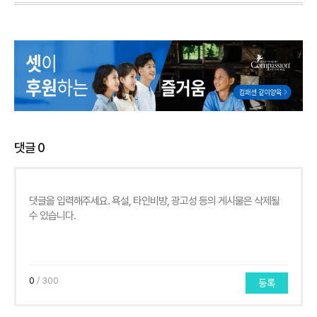
댓글
0
0
/ 300
등록