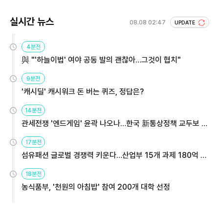
실시간 뉴스
08.08 02:47
UPDATE
4분전
與 "'하늘이법' 여야 공동 발의 괜찮아…그것이 협치"
9분전
'캐시딜' 캐시워크 돈 버는 퀴즈, 정답은?
14분전
관세전쟁 '엔드게임' 윤곽 나오나…한국 新통상정책 교두보 활
용해야
17분전
섬유패션 글로벌 경쟁력 키운다…산업부 15개 과제 180억 지
원
18분전
농식품부, '천원의 아침밥' 참여 200개 대학 선정