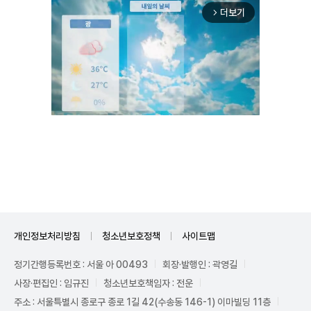
더보기
arrow_forward_ios
Mute
개인정보처리방침
청소년보호정책
사이트맵
정기간행등록번호 : 서울 아 00493
회장·발행인 : 곽영길
사장·편집인 : 임규진
청소년보호책임자 : 전운
주소 : 서울특별시 종로구 종로 1길 42(수송동 146-1) 이마빌딩 11층