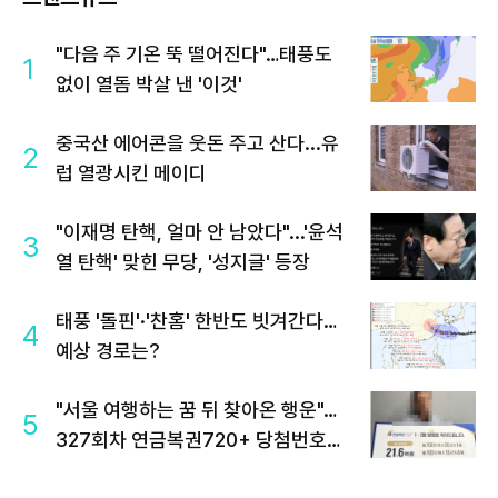
"다음 주 기온 뚝 떨어진다"…태풍도
1
없이 열돔 박살 낸 '이것'
중국산 에어콘을 웃돈 주고 산다...유
2
럽 열광시킨 메이디
"이재명 탄핵, 얼마 안 남았다"...'윤석
3
열 탄핵' 맞힌 무당, '성지글' 등장
태풍 '돌핀'·'찬홈' 한반도 빗겨간다…
4
예상 경로는?
"서울 여행하는 꿈 뒤 찾아온 행운"…
5
327회차 연금복권720+ 당첨번호조
회 주목