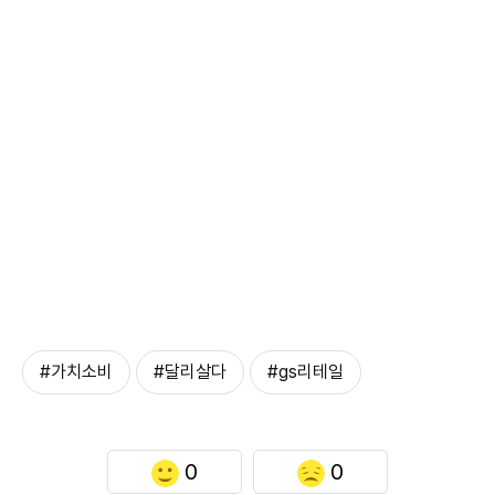
#가치소비
#달리살다
#gs리테일
0
0