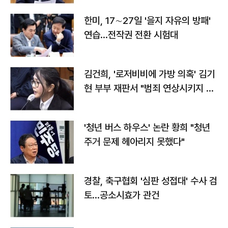
한미, 17∼27일 '을지 자유의 방패'
연습…전작권 전환 시험대
김건희, '로저비비에 가방 의혹' 김기
현 부부 재판서 "범죄 연상시키지 말
라"
'청년 버스 하우스' 논란 황희 "청년
주거 문제 헤아리지 못했다"
경찰, 축구협회 '심판 성접대' 수사 검
토…공소시효가 관건