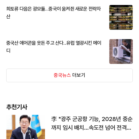
희토류 다음은 광모듈…중국이 움켜쥔 새로운 전략자
산
중국산 에어콘을 웃돈 주고 산다...유럽 열광시킨 메이
디
중국뉴스
더보기
추천기사
李 "광주 군공항 기능, 2028년 중순
까지 임시 배치…속도전 넘어 전격
전"