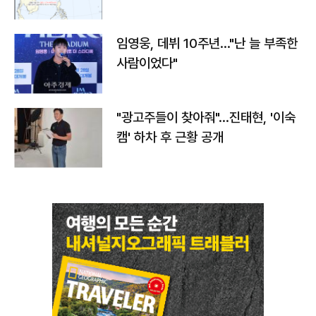
임영웅, 데뷔 10주년…"난 늘 부족한
사람이었다"
"광고주들이 찾아줘"…진태현, '이숙
캠' 하차 후 근황 공개