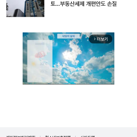
토…부동산세제 개편안도 손질
더보기
arrow_forward_ios
Unmute