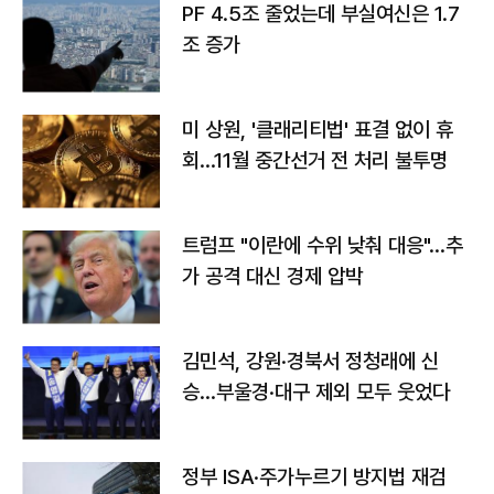
PF 4.5조 줄었는데 부실여신은 1.7
조 증가
미 상원, '클래리티법' 표결 없이 휴
회…11월 중간선거 전 처리 불투명
트럼프 "이란에 수위 낮춰 대응"…추
가 공격 대신 경제 압박
김민석, 강원·경북서 정청래에 신
승…부울경·대구 제외 모두 웃었다
정부 ISA·주가누르기 방지법 재검