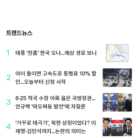
트렌드뉴스
1
태풍 '찬홈' 한국 오나…예상 경로 보니
아이 둘이면 고속도로 통행료 10% 할
2
인…오늘부터 신청 시작
6·25 적국 수장 어록 읊은 국방장관…
3
안규백 '마오쩌둥 발언'에 자질론
'거꾸로 태극기', 북한 상징이었다? 이
4
재명·김민석까지…논란의 의미는