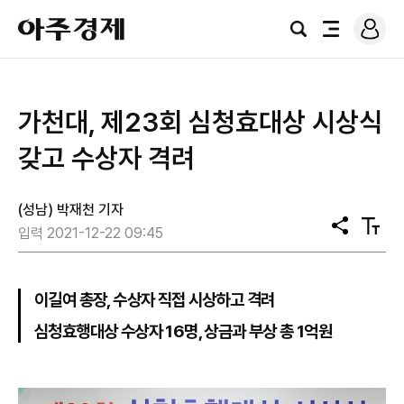
로
아
그
검
전
주
인
색
체
경
메
제
뉴
가천대, 제23회 심청효대상 시상식
갖고 수상자 격려
(성남) 박재천 기자
공
텍
입력 2021-12-22 09:45
유
스
트
크
기
이길여 총장, 수상자 직접 시상하고 격려
심청효행대상 수상자 16명, 상금과 부상 총 1억원