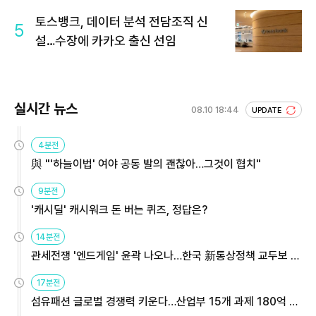
토스뱅크, 데이터 분석 전담조직 신
5
설…수장에 카카오 출신 선임
실시간 뉴스
08.10 18:44
UPDATE
4분전
與 "'하늘이법' 여야 공동 발의 괜찮아…그것이 협치"
9분전
'캐시딜' 캐시워크 돈 버는 퀴즈, 정답은?
14분전
관세전쟁 '엔드게임' 윤곽 나오나…한국 新통상정책 교두보 활
용해야
17분전
섬유패션 글로벌 경쟁력 키운다…산업부 15개 과제 180억 지