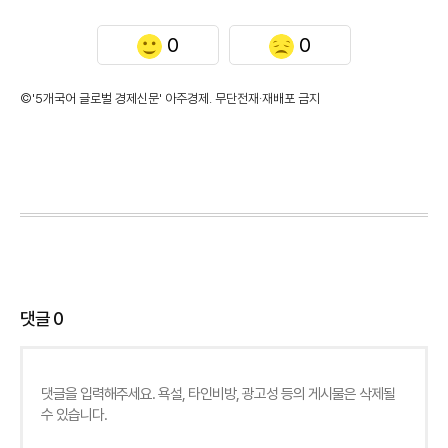
0
0
©'5개국어 글로벌 경제신문' 아주경제. 무단전재·재배포 금지
댓글
0