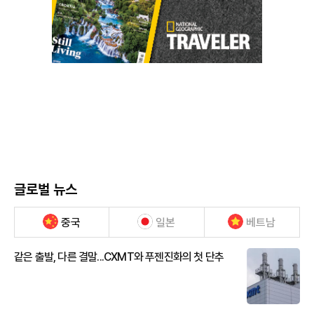
글로벌 뉴스
중국
일본
베트남
같은 출발, 다른 결말...CXMT와 푸젠진화의 첫 단추