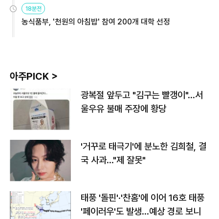
원
18분전
농식품부, '천원의 아침밥' 참여 200개 대학 선정
아주PICK >
광복절 앞두고 "김구는 빨갱이"…서
울우유 불매 주장에 황당
'거꾸로 태극기'에 분노한 김희철, 결
국 사과…"제 잘못"
태풍 '돌핀'·'찬홈'에 이어 16호 태풍
'페이러우'도 발생…예상 경로 보니