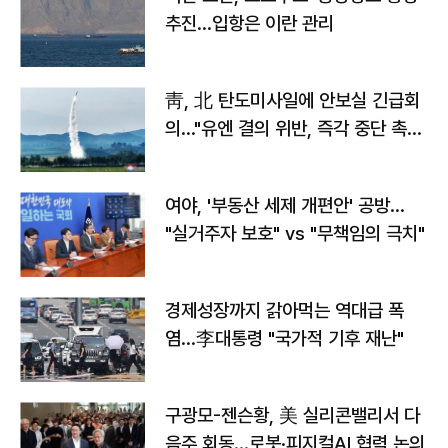
추진…입항은 이란 관리
靑, 北 탄도미사일에 안보실 긴급회
의…"유엔 결의 위반, 즉각 중단 촉
구"
여야, '부동산 세제 개편안' 공방…
"실거주자 보호" vs "무책임의 극치"
경제성장까지 갉아먹는 역대급 폭
염…李대통령 "국가적 기후 재난"
구광모-젠슨황, 美 실리콘밸리서 다
음주 회동…로봇·피지컬AI 협력 논의