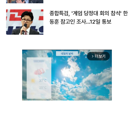
종합특검, '계엄 당정대 회의 참석' 한
동훈 참고인 조사...12일 통보
더보기
arrow_forward_ios
Unmute