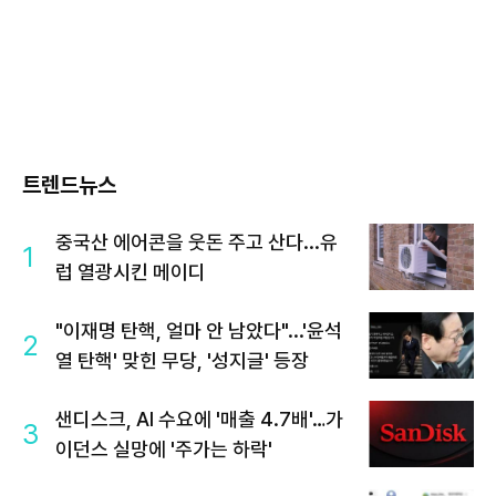
트렌드뉴스
중국산 에어콘을 웃돈 주고 산다...유
1
럽 열광시킨 메이디
"이재명 탄핵, 얼마 안 남았다"...'윤석
2
열 탄핵' 맞힌 무당, '성지글' 등장
샌디스크, AI 수요에 '매출 4.7배'…가
3
이던스 실망에 '주가는 하락'