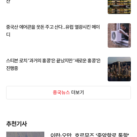
산
중국산 에어콘을 웃돈 주고 산다...유럽 열광시킨 메이
디
스티븐 로치 '과거의 홍콩'은 끝났지만 '새로운 홍콩'은
진행중
중국뉴스
더보기
추천기사
이란·오만, 호르무즈 '중앙항로 통항'