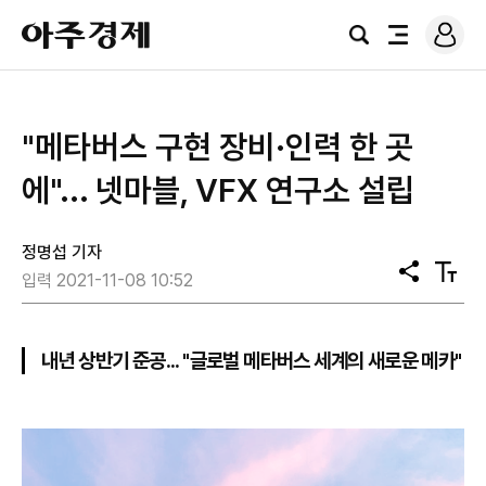
로
아
그
검
전
주
인
색
체
경
메
제
뉴
"메타버스 구현 장비·인력 한 곳
에"... 넷마블, VFX 연구소 설립
정명섭 기자
공
텍
입력 2021-11-08 10:52
유
스
트
크
기
내년 상반기 준공... "글로벌 메타버스 세계의 새로운 메카"