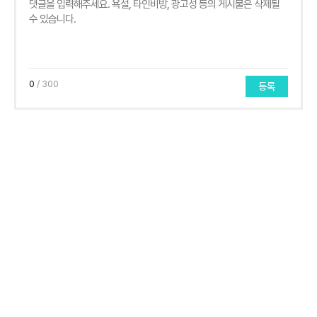
0
/ 300
등록