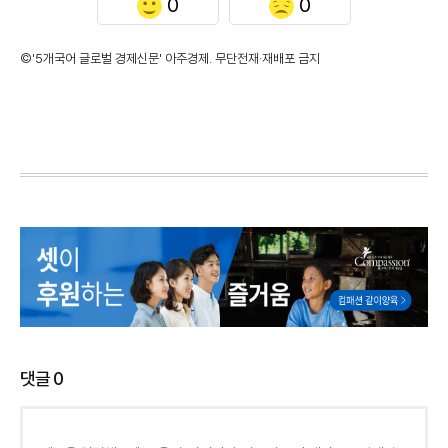
0
0
©'5개국어 글로벌 경제신문' 아주경제. 무단전재·재배포 금지
댓글
0