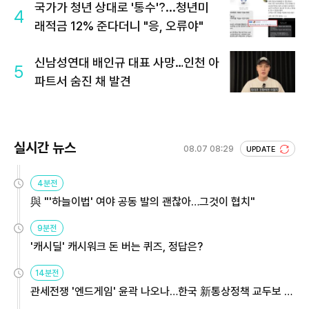
국가가 청년 상대로 '통수'?...청년미
4
래적금 12% 준다더니 "응, 오류야"
신남성연대 배인규 대표 사망…인천 아
5
파트서 숨진 채 발견
실시간 뉴스
08.07 08:29
UPDATE
4분전
與 "'하늘이법' 여야 공동 발의 괜찮아…그것이 협치"
9분전
'캐시딜' 캐시워크 돈 버는 퀴즈, 정답은?
14분전
관세전쟁 '엔드게임' 윤곽 나오나…한국 新통상정책 교두보 활
용해야