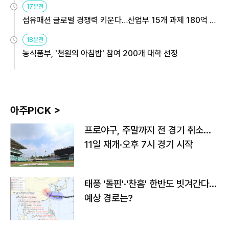
17분전
섬유패션 글로벌 경쟁력 키운다…산업부 15개 과제 180억 지
원
18분전
농식품부, '천원의 아침밥' 참여 200개 대학 선정
아주PICK >
프로야구, 주말까지 전 경기 취소…
11일 재개·오후 7시 경기 시작
태풍 '돌핀'·'찬홈' 한반도 빗겨간다…
예상 경로는?