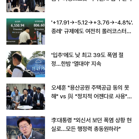
'+17.91→-5.12→+3.76→-4.8%'…'
종레' 규제에도 여전히 롤러코스터
타는 코스피
'입추'에도 낮 최고 39도 폭염 절
정…한밤 '열대야' 지속
오세훈 "용산공원 주택공급 동의 못
해" vs 與 "정치적 어젠다로 사용"
맞불
李대통령 "외신서 보던 폭염 상황 현
실로…모든 행정력 총동원하라"