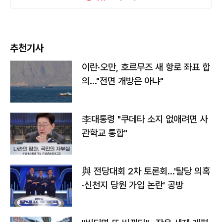
추천기사
이란·오만, 호르무즈 새 항로 좌표 합
의…"전면 개방은 아냐"
李대통령 "쿠데타 소지 없애려면 사
관학교 통합"
與 전당대회 2차 토론회…'탈당 의혹
·신천지 당원 가입 논란' 공방