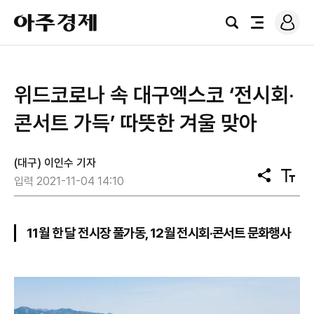
로
아
그
검
전
주
인
색
체
경
메
제
뉴
위드코로나 속 대구엑스코 ‘전시회‧
콘서트 가득’ 따뜻한 겨울 맞아
(대구) 이인수 기자
공
텍
입력 2021-11-04 14:10
유
스
트
크
기
11월 한 달 전시장 풀가동, 12월 전시회‧콘서트 문화행사