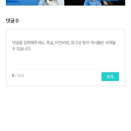
댓글
0
0
/ 300
등록