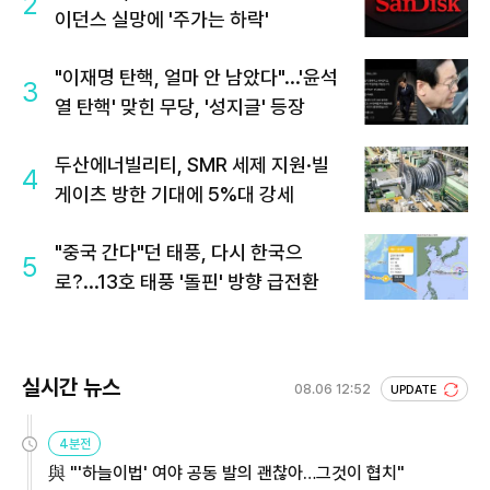
2
이던스 실망에 '주가는 하락'
"이재명 탄핵, 얼마 안 남았다"...'윤석
3
열 탄핵' 맞힌 무당, '성지글' 등장
두산에너빌리티, SMR 세제 지원·빌
4
게이츠 방한 기대에 5%대 강세
"중국 간다"던 태풍, 다시 한국으
5
로?...13호 태풍 '돌핀' 방향 급전환
실시간 뉴스
08.06 12:52
UPDATE
4분전
與 "'하늘이법' 여야 공동 발의 괜찮아…그것이 협치"