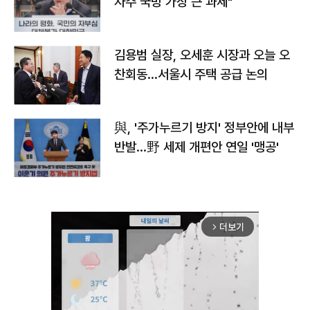
자주 국방 가장 큰 과제"
김용범 실장, 오세훈 시장과 오늘 오
찬회동...서울시 주택 공급 논의
與, '주가누르기 방지' 정부안에 내부
반발…野 세제 개편안 연일 '맹공'
더보기
arrow_forward_ios