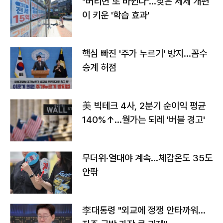
"버티면 또 바뀐다"…잦은 세제 개편
이 키운 '학습 효과'
핵심 빠진 '주가 누르기' 방지…꼼수
승계 허점
美 빅테크 4사, 2분기 순이익 평균
140%↑…월가는 되레 '버블 경고'
무더위·열대야 계속…체감온도 35도
안팎
李대통령 "외교에 정쟁 안타까워…