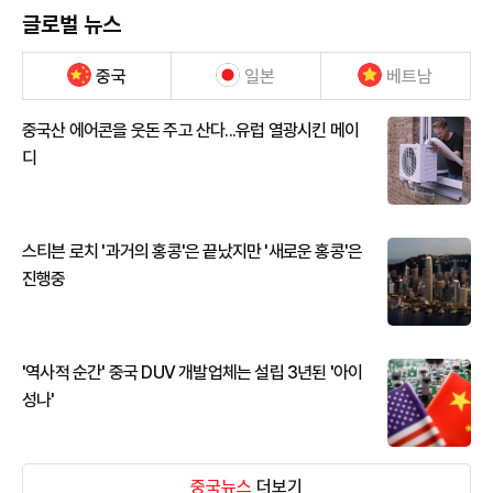
글로벌 뉴스
중국
일본
베트남
중국산 에어콘을 웃돈 주고 산다...유럽 열광시킨 메이
디
스티븐 로치 '과거의 홍콩'은 끝났지만 '새로운 홍콩'은
진행중
'역사적 순간' 중국 DUV 개발업체는 설립 3년된 '아이
성나'
중국뉴스
더보기