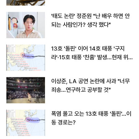
'태도 논란' 정준원 "난 배우 하면 안
되는 사람인가? 생각 했다"
13호 '돌핀' 이어 14호 태풍 '구지
라'·15호 태풍 '찬홈' 발생…현재 위
치와 이동경로는?
이상준, LA 공연 논란에 사과 "너무
죄송…연구하고 공부할 것"
폭염 몰고 오는 13호 태풍 '돌핀'…이
동 경로는?