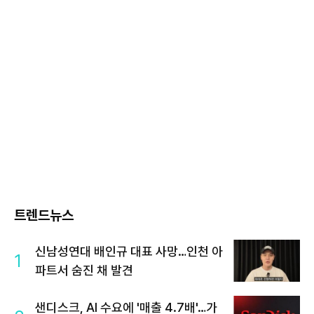
트렌드뉴스
신남성연대 배인규 대표 사망…인천 아
1
파트서 숨진 채 발견
샌디스크, AI 수요에 '매출 4.7배'…가