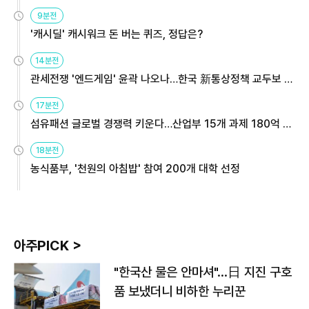
9분전
'캐시딜' 캐시워크 돈 버는 퀴즈, 정답은?
14분전
관세전쟁 '엔드게임' 윤곽 나오나…한국 新통상정책 교두보 활
용해야
17분전
섬유패션 글로벌 경쟁력 키운다…산업부 15개 과제 180억 지
원
18분전
농식품부, '천원의 아침밥' 참여 200개 대학 선정
아주PICK >
"한국산 물은 안마셔"…日 지진 구호
품 보냈더니 비하한 누리꾼