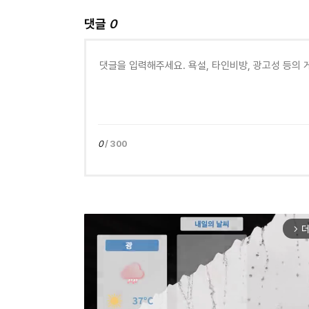
댓글
0
0
/ 300
더
arrow_forward_ios