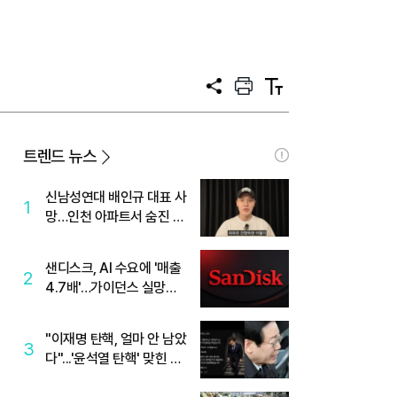
공
프
텍
유
린
스
트
트
크
기
트렌드 뉴스
신남성연대 배인규 대표 사
1
망…인천 아파트서 숨진 채
발견
샌디스크, AI 수요에 '매출
2
4.7배'…가이던스 실망에
'주가는 하락'
"이재명 탄핵, 얼마 안 남았
3
다"...'윤석열 탄핵' 맞힌 무
당, '성지글' 등장