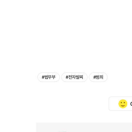
#법무부
#전자발찌
#범죄