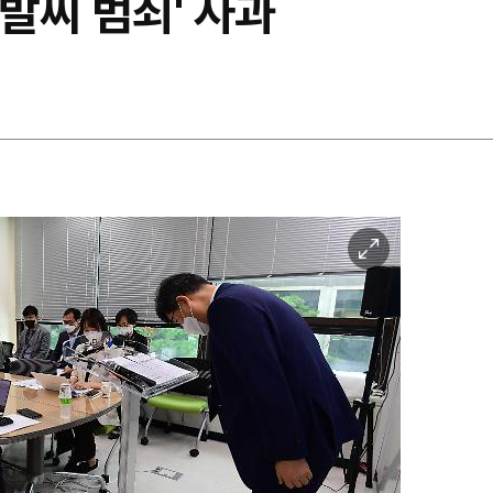
자발찌 범죄' 사과
이
미
지
확
대