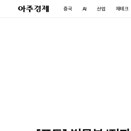
아
중국
AI
산업
재테크
주
경
제