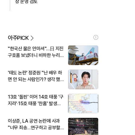
장 운영 검토
아주PICK
"한국산 물은 안마셔"…日 지진
구호품 보냈더니 비하한 누리
꾼
'태도 논란' 정준원 "난 배우 하
면 안 되는 사람인가? 생각 했
다"
13호 '돌핀' 이어 14호 태풍 '구
지라'·15호 태풍 '찬홈' 발생…
현재 위치와 이동경로는?
이상준, LA 공연 논란에 사과
"너무 죄송…연구하고 공부할
것"