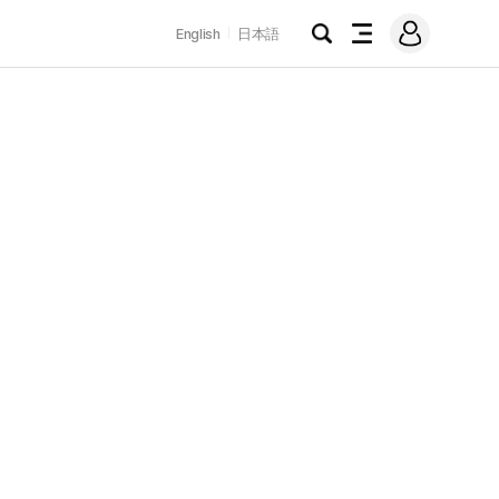
로
English
日本語
그
검
전
인
색
체
메
뉴