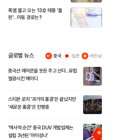
폭염 몰고 오는 13호 태풍 '돌
핀'…이동 경로는?
글로벌 뉴스
중국
일본
베트남
중국산 에어콘을 웃돈 주고 산다...유럽
열광시킨 메이디
스티븐 로치 '과거의 홍콩'은 끝났지만
'새로운 홍콩'은 진행중
'역사적 순간' 중국 DUV 개발업체는
설립 3년된 '아이성나'