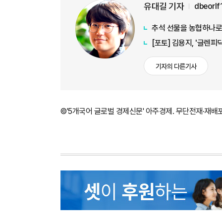
유대길 기자
dbeorl
추석 선물을 농협하나
[포토] 김용지, '글렌
기자의 다른기사
©'5개국어 글로벌 경제신문' 아주경제. 무단전재·재배