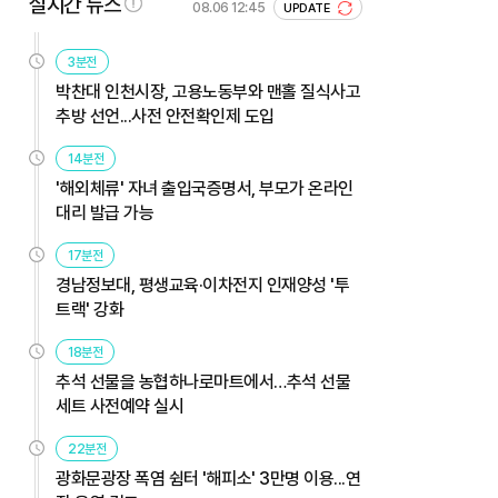
실시간 뉴스
08.06 12:45
UPDATE
3분전
박찬대 인천시장, 고용노동부와 맨홀 질식사고
추방 선언...사전 안전확인제 도입
14분전
'해외체류' 자녀 출입국증명서, 부모가 온라인
대리 발급 가능
17분전
경남정보대, 평생교육·이차전지 인재양성 '투
트랙' 강화
18분전
추석 선물을 농협하나로마트에서…추석 선물
세트 사전예약 실시
22분전
광화문광장 폭염 쉼터 '해피소' 3만명 이용...연