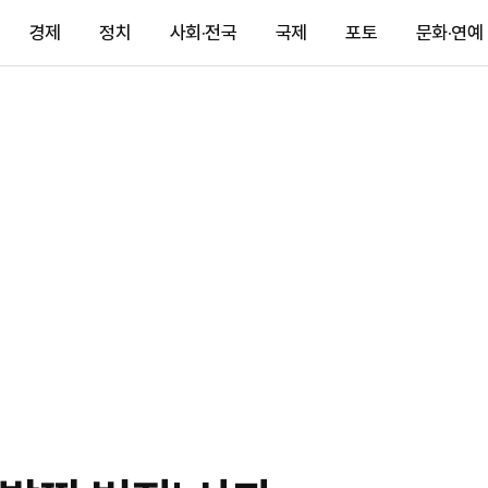
경제
정치
사회·전국
국제
포토
문화·연예