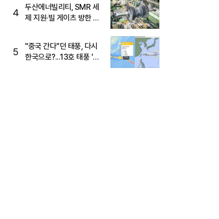
두산에너빌리티, SMR 세
4
제 지원·빌 게이츠 방한 기
대에 5%대 강세
"중국 간다"던 태풍, 다시
5
한국으로?...13호 태풍 '돌
핀' 방향 급전환