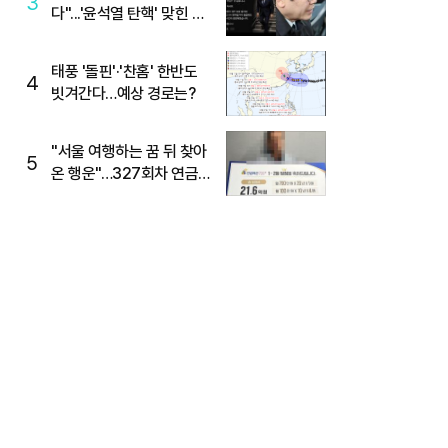
3
다"...'윤석열 탄핵' 맞힌 무
당, '성지글' 등장
태풍 '돌핀'·'찬홈' 한반도
4
빗겨간다…예상 경로는?
"서울 여행하는 꿈 뒤 찾아
5
온 행운"…327회차 연금
복권720+ 당첨번호조회
주목