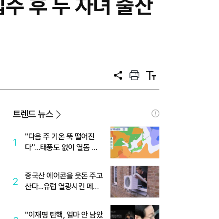
·입주 후 두 자녀 출산
공
프
텍
유
린
스
트
트
크
기
트렌드 뉴스
"다음 주 기온 뚝 떨어진
1
다"…태풍도 없이 열돔 박
살 낸 '이것'
중국산 에어콘을 웃돈 주고
2
산다...유럽 열광시킨 메이
디
"이재명 탄핵, 얼마 안 남았