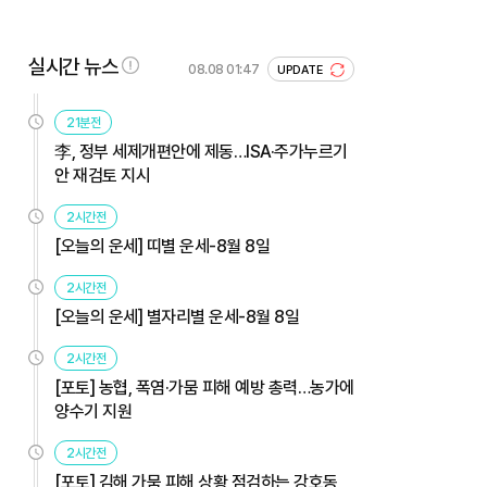
실시간 뉴스
08.08 01:47
UPDATE
21분전
李, 정부 세제개편안에 제동…ISA·주가누르기
안 재검토 지시
2시간전
[오늘의 운세] 띠별 운세-8월 8일
2시간전
[오늘의 운세] 별자리별 운세-8월 8일
2시간전
[포토] 농협, 폭염·가뭄 피해 예방 총력…농가에
양수기 지원
2시간전
[포토] 김해 가뭄 피해 상황 점검하는 강호동