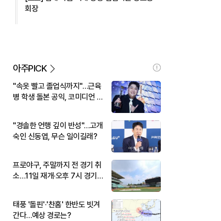
회장
아주PICK
"속옷 빨고 졸업식까지"…근육
병 학생 돌본 공익, 코미디언 김
규원이었다
"경솔한 언행 깊이 반성"…고개
숙인 신동엽, 무슨 일이길래?
프로야구, 주말까지 전 경기 취
소…11일 재개·오후 7시 경기
시작
태풍 '돌핀'·'찬홈' 한반도 빗겨
간다…예상 경로는?