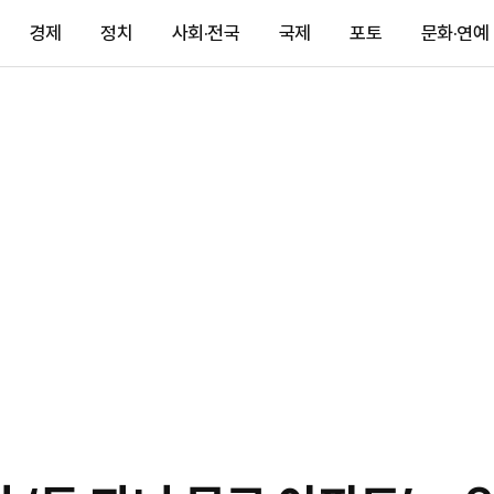
경제
정치
사회·전국
국제
포토
문화·연예