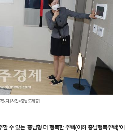
확
대
고있다.[사진=충남도제공]
주할 수 있는 ‘충남형 더 행복한 주택(이하 충남행복주택)’이