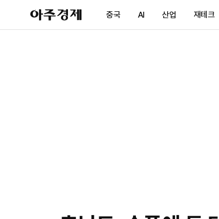
아
중국
AI
산업
재테크
주
경
제