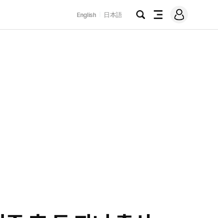
로
English
日本語
그
검
전
인
색
체
메
뉴