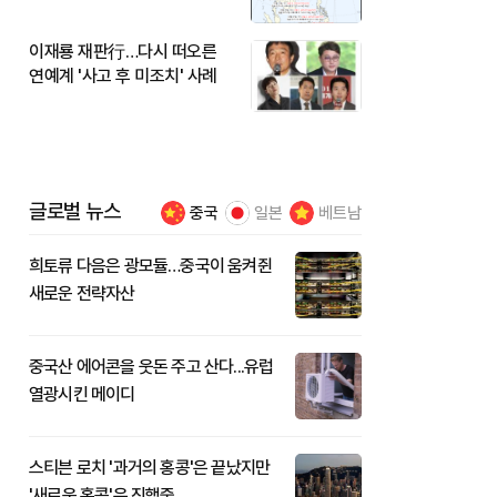
이재룡 재판行…다시 떠오른
연예계 '사고 후 미조치' 사례
글로벌 뉴스
중국
일본
베트남
희토류 다음은 광모듈…중국이 움켜쥔
새로운 전략자산
중국산 에어콘을 웃돈 주고 산다...유럽
열광시킨 메이디
스티븐 로치 '과거의 홍콩'은 끝났지만
'새로운 홍콩'은 진행중