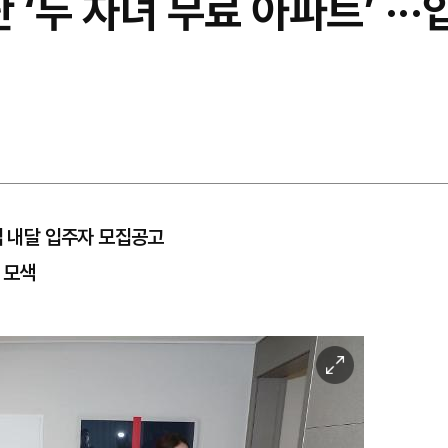
 ‘두 자녀 무료 아파트’ ··
면
업 내달 입주자 모집공고
 모색
이
미
지