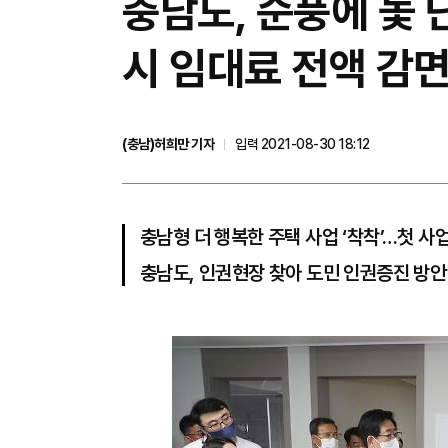
충남도, 순풍에 돛 단
시 임대료 전액 감
(충남)허희만 기자
입력 2021-08-30 18:12
충남형 더 행복한 주택 사업 ‘착착’…첫 사
충남도, 인권현장 찾아 도민 인권증진 방안