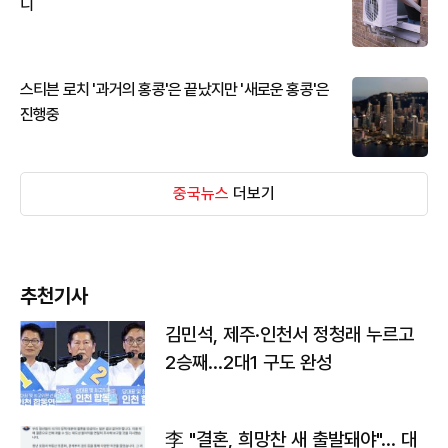
디
스티븐 로치 '과거의 홍콩'은 끝났지만 '새로운 홍콩'은
진행중
중국뉴스
더보기
추천기사
김민석, 제주·인천서 정청래 누르고
2승째…2대1 구도 완성
李 "결혼, 희망찬 새 출발돼야"… 대