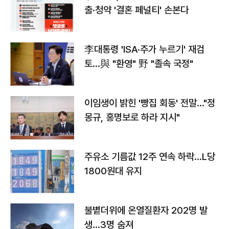
출·청약 '결혼 페널티' 손본다
李대통령 'ISA·주가 누르기' 재검
토…與 "환영" 野 "졸속 국정"
이임생이 밝힌 '빵집 회동' 전말…"정
몽규, 홍명보로 하라 지시"
주유소 기름값 12주 연속 하락…L당
1800원대 유지
불볕더위에 온열질환자 202명 발
생…3명 숨져