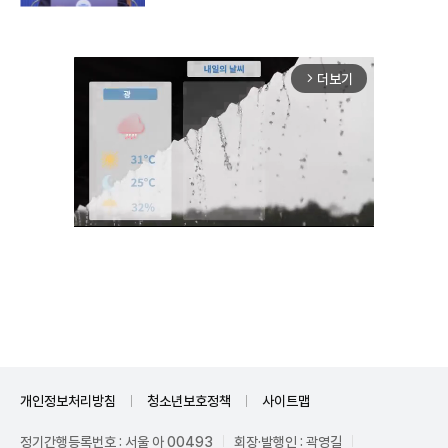
더보기
arrow_forward_ios
Unmute
개인정보처리방침
청소년보호정책
사이트맵
정기간행등록번호 : 서울 아 00493
회장·발행인 : 곽영길