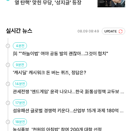
열 탄핵' 맞힌 무당, '성지글' 등장
실시간 뉴스
08.09 08:49
UPDATE
4분전
與 "'하늘이법' 여야 공동 발의 괜찮아…그것이 협치"
9분전
'캐시딜' 캐시워크 돈 버는 퀴즈, 정답은?
14분전
관세전쟁 '엔드게임' 윤곽 나오나…한국 新통상정책 교두보 활
용해야
17분전
섬유패션 글로벌 경쟁력 키운다…산업부 15개 과제 180억 지
원
18분전
농식품부, '천원의 아침밥' 참여 200개 대학 선정