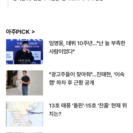
아주PICK >
임영웅, 데뷔 10주년…"난 늘 부족한
사람이었다"
"광고주들이 찾아줘"…진태현, '이숙
캠' 하차 후 근황 공개
13호 태풍 '돌핀'·15호 '찬홈' 현재 위
치는?