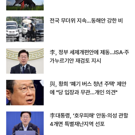
전국 무더위 지속…동해안 강한 비
李, 정부 세제개편안에 제동…ISA·주
가누르기안 재검토 지시
與, 황희 '폐기 버스 청년 주택' 제안
에 "당 입장과 무관…개인 의견"
李대통령, '호우피해' 안동·의성 관할
4개면 특별재난지역 선포