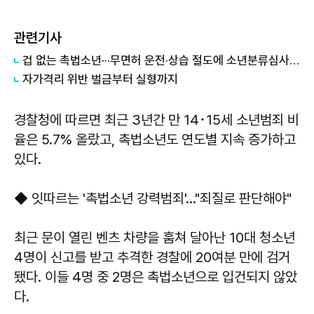
관련기사
겁 없는 촉법소년···무면허 운전·상습 절도에 소년분류심사원 인치
자가격리 위반 벌금부터 실형까지
경찰청에 따르면 최근 3년간 만 14･15세 소년범죄 비
율은 5.7% 올랐고, 촉법소년도 연도별 지속 증가하고
있다.
◆ 잇따르는 '촉법소년 강력범죄'…"죄질로 판단해야"
최근 문이 열린 벤츠 차량을 훔쳐 달아난 10대 청소년
4명이 신고를 받고 추격한 경찰에 20여분 만에 검거
됐다. 이들 4명 중 2명은 촉법소년으로 입건되지 않았
다.