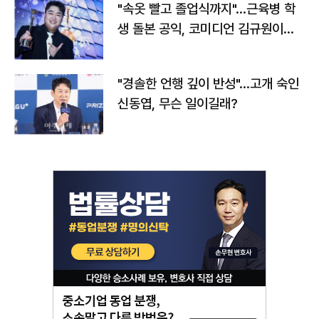
"속옷 빨고 졸업식까지"…근육병 학
생 돌본 공익, 코미디언 김규원이었
다
"경솔한 언행 깊이 반성"…고개 숙인
신동엽, 무슨 일이길래?