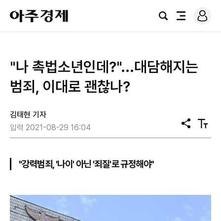
로
아
그
검
전
주
인
색
체
경
메
제
뉴
"나 촉법소년인데?"...대담해지는
범죄, 이대로 괜찮나?
김태현 기자
공
텍
입력 2021-08-29 16:04
유
스
트
크
기
"강력범죄, '나이' 아닌 '죄질'로 규정해야"