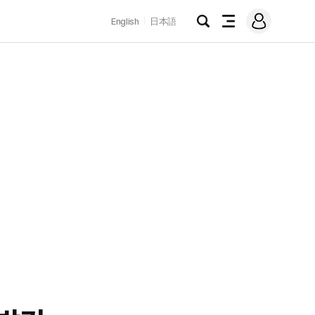
로
English
日本語
그
검
전
인
색
체
메
뉴