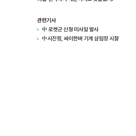
관련기사
中 로켓군 신형 미사일 발사
中시진핑, 싸이한바 기계 삼림장 시찰