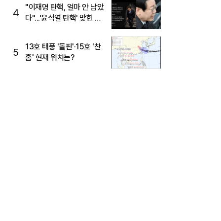
주목
"이재명 탄핵, 얼마 안 남았
4
다"...'윤석열 탄핵' 맞힌 무
당, '성지글' 등장
13호 태풍 '돌핀'·15호 '찬
5
홈' 현재 위치는?