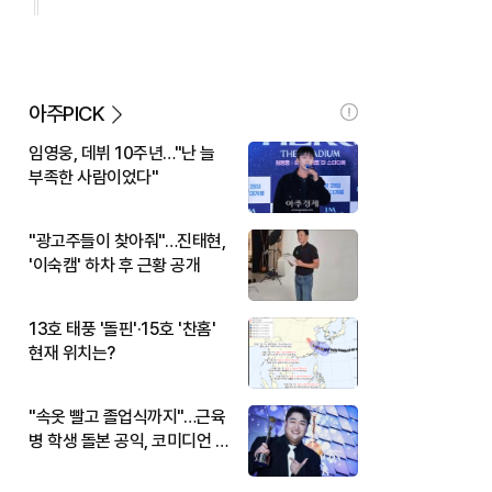
아주PICK
임영웅, 데뷔 10주년…"난 늘
부족한 사람이었다"
"광고주들이 찾아줘"…진태현,
'이숙캠' 하차 후 근황 공개
13호 태풍 '돌핀'·15호 '찬홈'
현재 위치는?
"속옷 빨고 졸업식까지"…근육
병 학생 돌본 공익, 코미디언 김
규원이었다