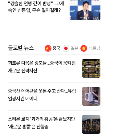
"경솔한 언행 깊이 반성"…고개
숙인 신동엽, 무슨 일이길래?
글로벌 뉴스
중국
일본
베트남
희토류 다음은 광모듈…중국이 움켜쥔
새로운 전략자산
중국산 에어콘을 웃돈 주고 산다...유럽
열광시킨 메이디
스티븐 로치 '과거의 홍콩'은 끝났지만
'새로운 홍콩'은 진행중