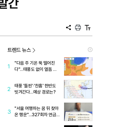
 발간
공
프
텍
유
린
스
트
트
크
기
트렌드 뉴스
"다음 주 기온 뚝 떨어진
1
다"…태풍도 없이 열돔 박
살 낸 '이것'
태풍 '돌핀'·'찬홈' 한반도
2
빗겨간다…예상 경로는?
"서울 여행하는 꿈 뒤 찾아
3
온 행운"…327회차 연금
복권720+ 당첨번호조회