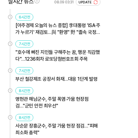
실시간 뉴스
08.09 03:31
UPDATE
6시간전
[아주경제 오늘의 뉴스 종합] 李대통령 'ISA·주
가 누르기' 재검토…與 "환영" 野 "졸속 국정"
外
7시간전
"호수에 빠진 지인들 구해주는 꿈, 행운 직감했
다"…1236회차 로또당첨번호조회 주목
7시간전
부산 철강제조 공장서 화재…대응 1단계 발령
8시간전
명현관 해남군수, 주말 폭염·가뭄 현장점
검…"군민 안전 최우선"
8시간전
사순문 장흥군수, 주말 가뭄 현장 점검…"피해
최소화 총력"