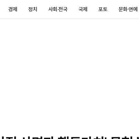
경제
정치
사회·전국
국제
포토
문화·연예