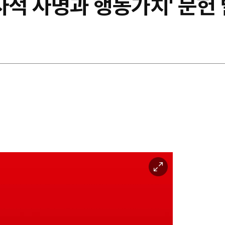
사적 사명과 행동가치' 문헌
이
미
지
확
대