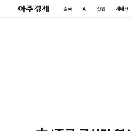
아
중국
AI
산업
재테크
주
경
제