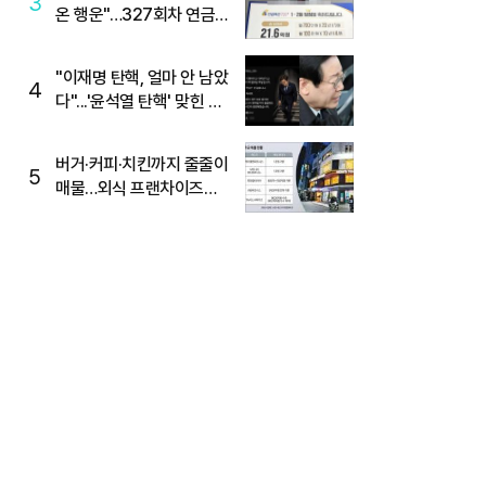
3
온 행운"…327회차 연금
복권720+ 당첨번호조회
주목
"이재명 탄핵, 얼마 안 남았
4
다"...'윤석열 탄핵' 맞힌 무
당, '성지글' 등장
버거·커피·치킨까지 줄줄이
5
매물…외식 프랜차이즈
M&A '활기'