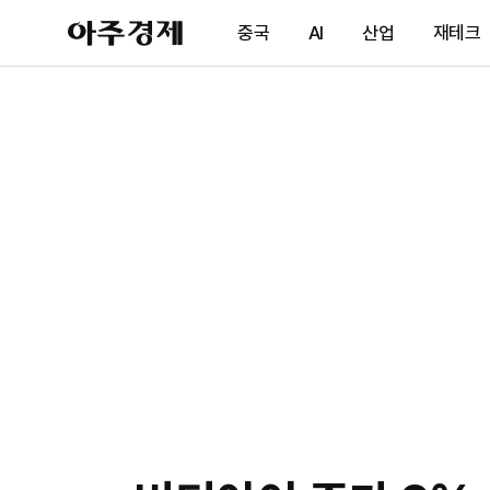
아
중국
AI
산업
재테크
주
경
제