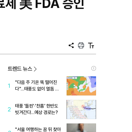
제 美 FDA 승인
공
프
텍
유
린
스
트
트
크
기
트렌드 뉴스
"다음 주 기온 뚝 떨어진
1
다"…태풍도 없이 열돔 박
살 낸 '이것'
태풍 '돌핀'·'찬홈' 한반도
2
빗겨간다…예상 경로는?
"서울 여행하는 꿈 뒤 찾아