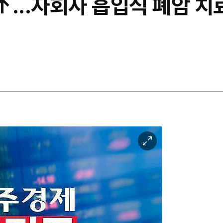
...자회사 흡입식 폐암 치료
이
미
지
확
대