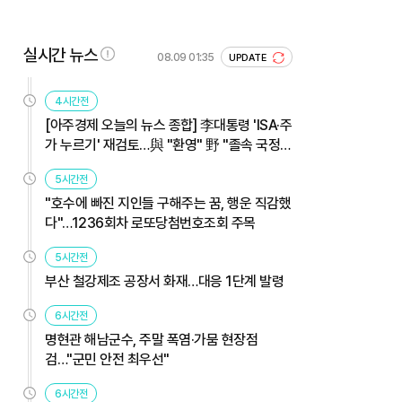
실시간 뉴스
08.09 01:35
UPDATE
4시간전
[아주경제 오늘의 뉴스 종합] 李대통령 'ISA·주
가 누르기' 재검토…與 "환영" 野 "졸속 국정"
外
5시간전
"호수에 빠진 지인들 구해주는 꿈, 행운 직감했
다"…1236회차 로또당첨번호조회 주목
5시간전
부산 철강제조 공장서 화재…대응 1단계 발령
6시간전
명현관 해남군수, 주말 폭염·가뭄 현장점
검…"군민 안전 최우선"
6시간전