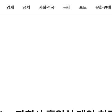
경제
정치
사회·전국
국제
포토
문화·연예