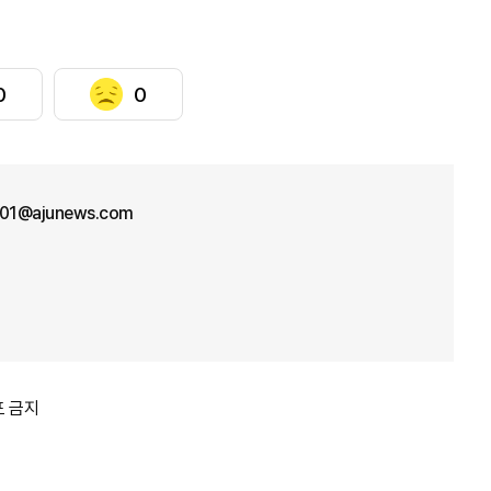
0
0
n01@ajunews.com
포 금지