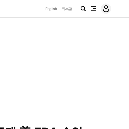
로
English
日本語
그
검
전
인
색
체
메
뉴