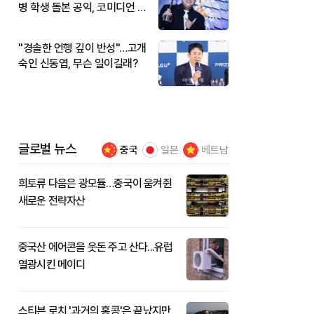
병 학생 돌본 공익, 코미디언 김
규원이었다
"경솔한 언행 깊이 반성"…고개
숙인 신동엽, 무슨 일이길래?
글로벌 뉴스
중국
일본
베트남
희토류 다음은 광모듈…중국이 움켜쥔
새로운 전략자산
중국산 에어콘을 웃돈 주고 산다...유럽
열광시킨 메이디
스티븐 로치 '과거의 홍콩'은 끝났지만