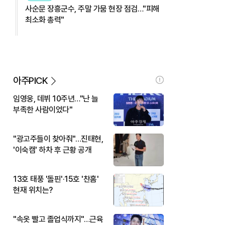
사순문 장흥군수, 주말 가뭄 현장 점검…"피해
최소화 총력"
아주PICK
임영웅, 데뷔 10주년…"난 늘
부족한 사람이었다"
"광고주들이 찾아줘"…진태현,
'이숙캠' 하차 후 근황 공개
13호 태풍 '돌핀'·15호 '찬홈'
현재 위치는?
"속옷 빨고 졸업식까지"…근육