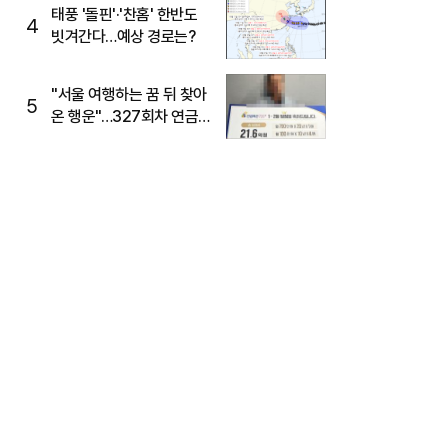
태풍 '돌핀'·'찬홈' 한반도
4
빗겨간다…예상 경로는?
"서울 여행하는 꿈 뒤 찾아
5
온 행운"…327회차 연금
복권720+ 당첨번호조회
주목