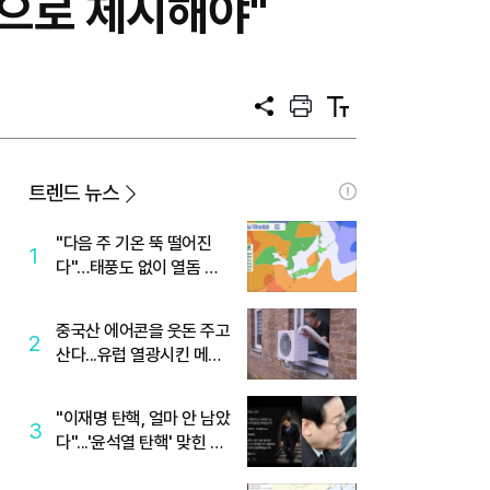
으로 제시해야"
공
프
텍
유
린
스
트
트
크
기
트렌드 뉴스
"다음 주 기온 뚝 떨어진
1
다"…태풍도 없이 열돔 박
살 낸 '이것'
중국산 에어콘을 웃돈 주고
2
산다...유럽 열광시킨 메이
디
"이재명 탄핵, 얼마 안 남았
3
다"...'윤석열 탄핵' 맞힌 무
당, '성지글' 등장