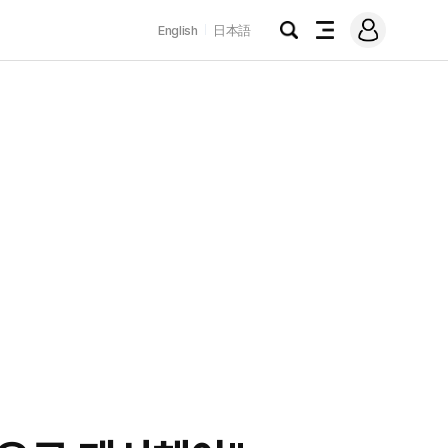
로
English
日本語
그
검
전
인
색
체
메
뉴