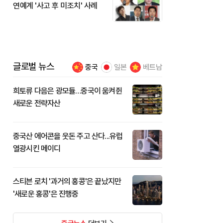
연예계 '사고 후 미조치' 사례
글로벌 뉴스
중국
일본
베트남
희토류 다음은 광모듈…중국이 움켜쥔
새로운 전략자산
중국산 에어콘을 웃돈 주고 산다...유럽
열광시킨 메이디
스티븐 로치 '과거의 홍콩'은 끝났지만
'새로운 홍콩'은 진행중