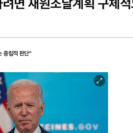
공하려면 재원조달계획 구체적
 중립적 판단"
이
미
지
확
대