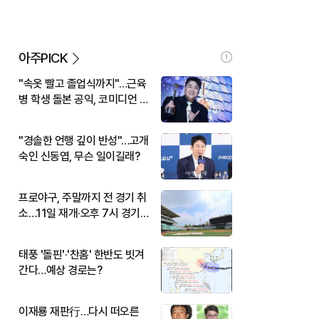
아주PICK
"속옷 빨고 졸업식까지"…근육
병 학생 돌본 공익, 코미디언 김
규원이었다
"경솔한 언행 깊이 반성"…고개
숙인 신동엽, 무슨 일이길래?
프로야구, 주말까지 전 경기 취
소…11일 재개·오후 7시 경기
시작
태풍 '돌핀'·'찬홈' 한반도 빗겨
간다…예상 경로는?
이재룡 재판行…다시 떠오른