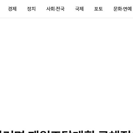
경제
정치
사회·전국
국제
포토
문화·연예