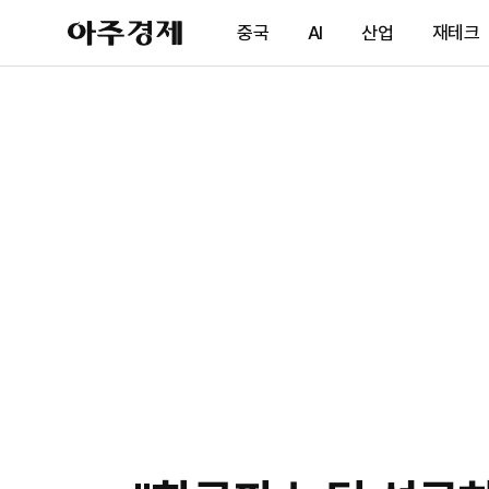
아
중국
AI
산업
재테크
주
경
제