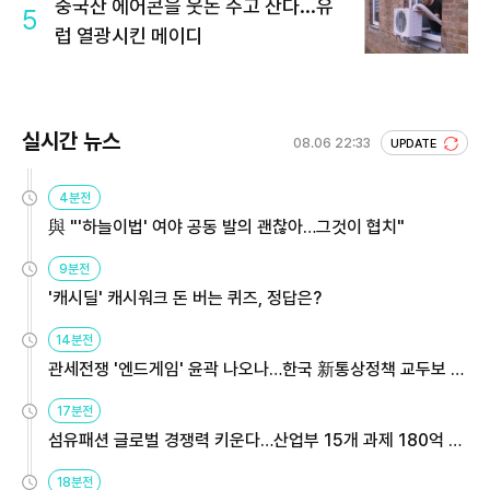
중국산 에어콘을 웃돈 주고 산다...유
5
럽 열광시킨 메이디
실시간 뉴스
08.06 22:33
UPDATE
4분전
與 "'하늘이법' 여야 공동 발의 괜찮아…그것이 협치"
9분전
'캐시딜' 캐시워크 돈 버는 퀴즈, 정답은?
14분전
관세전쟁 '엔드게임' 윤곽 나오나…한국 新통상정책 교두보 활
용해야
17분전
섬유패션 글로벌 경쟁력 키운다…산업부 15개 과제 180억 지
원
18분전