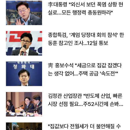
李대통령 "외신서 보던 폭염 상황 현
실로…모든 행정력 총동원하라"
종합특검, '계엄 당정대 회의 참석' 한
동훈 참고인 조사...12일 통보
靑 홍보수석 "세금으로 집값 잡겠다
는 생각 없어…주택 공급 '속도전'"
김정관 산업장관 "반도체 산업, 빠른
시장 선점 필요…주52시간제 손봐
야"
"집값보다 전월세가 더 불안해질 수