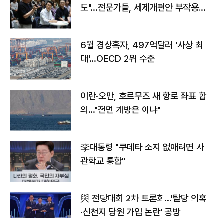
도"…전문가들, 세제개편안 부작용
우려
6월 경상흑자, 497억달러 '사상 최
대'…OECD 2위 수준
이란·오만, 호르무즈 새 항로 좌표 합
의…"전면 개방은 아냐"
李대통령 "쿠데타 소지 없애려면 사
관학교 통합"
與 전당대회 2차 토론회…'탈당 의혹
·신천지 당원 가입 논란' 공방