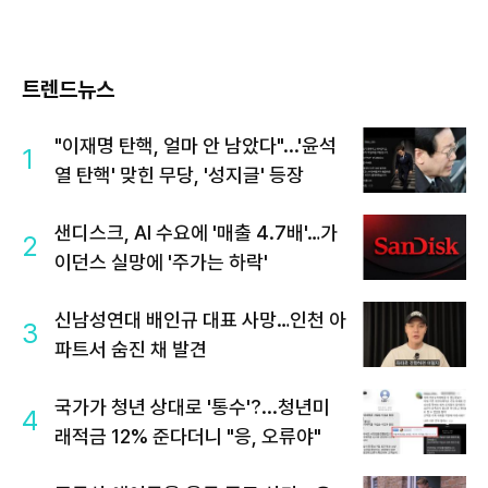
트렌드뉴스
"이재명 탄핵, 얼마 안 남았다"...'윤석
1
열 탄핵' 맞힌 무당, '성지글' 등장
샌디스크, AI 수요에 '매출 4.7배'…가
2
이던스 실망에 '주가는 하락'
신남성연대 배인규 대표 사망…인천 아
3
파트서 숨진 채 발견
국가가 청년 상대로 '통수'?...청년미
4
래적금 12% 준다더니 "응, 오류야"