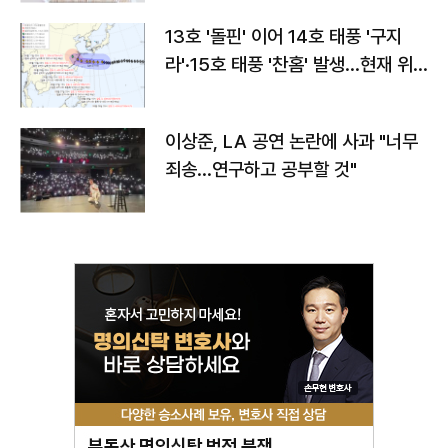
13호 '돌핀' 이어 14호 태풍 '구지
라'·15호 태풍 '찬홈' 발생…현재 위
치와 이동경로는?
이상준, LA 공연 논란에 사과 "너무
죄송…연구하고 공부할 것"