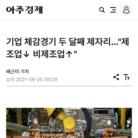
로
아
그
검
전
주
인
색
체
경
메
제
뉴
기업 체감경기 두 달째 제자리…"제
조업↓ 비제조업↑"
배근미 기자
공
텍
입력 2021-08-25 06:09
유
스
트
크
기