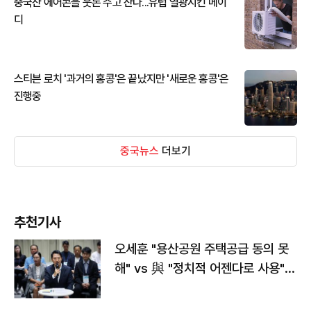
중국산 에어콘을 웃돈 주고 산다...유럽 열광시킨 메이
디
스티븐 로치 '과거의 홍콩'은 끝났지만 '새로운 홍콩'은
진행중
중국뉴스
더보기
추천기사
오세훈 "용산공원 주택공급 동의 못
해" vs 與 "정치적 어젠다로 사용"
맞불