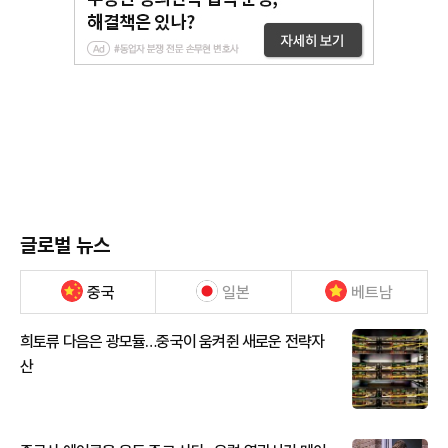
글로벌 뉴스
중국
일본
베트남
희토류 다음은 광모듈…중국이 움켜쥔 새로운 전략자
산