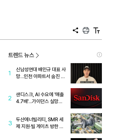
공
프
텍
유
린
스
트
트
크
기
트렌드 뉴스
신남성연대 배인규 대표 사
1
망…인천 아파트서 숨진 채
발견
샌디스크, AI 수요에 '매출
2
4.7배'…가이던스 실망에
'주가는 하락'
두산에너빌리티, SMR 세
3
제 지원·빌 게이츠 방한 기
대에 5%대 강세