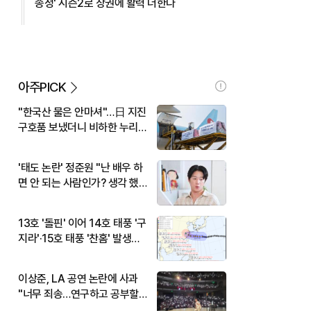
송정' 시즌2로 상권에 활력 더한다
아주PICK
"한국산 물은 안마셔"…日 지진
구호품 보냈더니 비하한 누리
꾼
'태도 논란' 정준원 "난 배우 하
면 안 되는 사람인가? 생각 했
다"
13호 '돌핀' 이어 14호 태풍 '구
지라'·15호 태풍 '찬홈' 발생…
현재 위치와 이동경로는?
이상준, LA 공연 논란에 사과
"너무 죄송…연구하고 공부할
것"