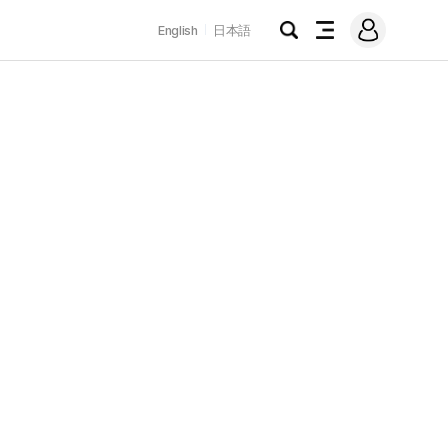
로
English
日本語
그
검
전
인
색
체
메
뉴