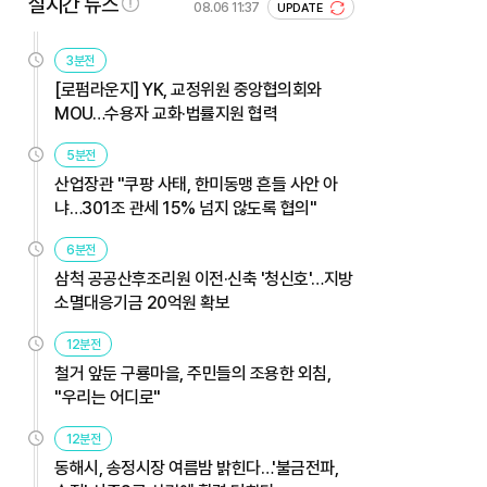
실시간 뉴스
08.06 11:37
UPDATE
3분전
[로펌라운지] YK, 교정위원 중앙협의회와
MOU…수용자 교화·법률지원 협력
5분전
산업장관 "쿠팡 사태, 한미동맹 흔들 사안 아
냐…301조 관세 15% 넘지 않도록 협의"
6분전
삼척 공공산후조리원 이전·신축 '청신호'…지방
소멸대응기금 20억원 확보
12분전
철거 앞둔 구룡마을, 주민들의 조용한 외침,
"우리는 어디로"
12분전
동해시, 송정시장 여름밤 밝힌다…'불금전파,