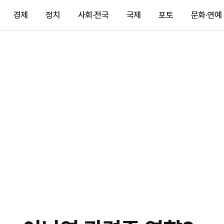
경제
정치
사회·전국
국제
포토
문화·연예