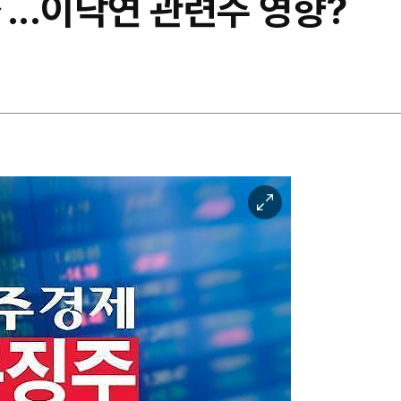
...이낙연 관련주 영향?
이
미
지
확
대