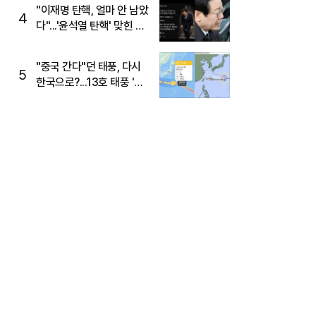
"이재명 탄핵, 얼마 안 남았
4
다"...'윤석열 탄핵' 맞힌 무
당, '성지글' 등장
"중국 간다"던 태풍, 다시
5
한국으로?...13호 태풍 '돌
핀' 방향 급전환