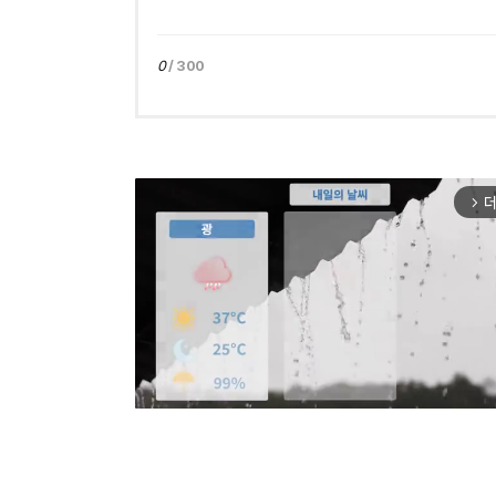
0
/ 300
더
arrow_forward_ios
Mut