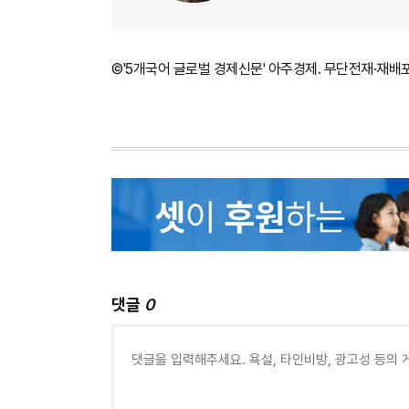
©'5개국어 글로벌 경제신문' 아주경제. 무단전재·재배
댓글
0