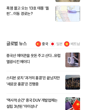
폭염 몰고 오는 13호 태풍 '돌
핀'…이동 경로는?
글로벌 뉴스
중국
일본
베트남
중국산 에어콘을 웃돈 주고 산다...유럽
열광시킨 메이디
스티븐 로치 '과거의 홍콩'은 끝났지만
'새로운 홍콩'은 진행중
'역사적 순간' 중국 DUV 개발업체는
설립 3년된 '아이성나'