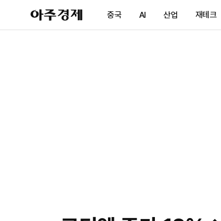
아
중국
AI
산업
재테크
주
경
제